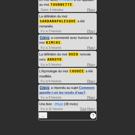
au mot
TOURNETTE
.
Dans 4 minutes
Plus+
La définition du mot
SARDANAPALESQUE
a été
remaniée.
Il y a 3 heures
Plus+
Crisyx
a commenté avec humour le
mot
KIMCHI
.
Il y a 3 heures
Plus+
La définition du mot
OUED
renvoie
vers
ARROYO
.
Il y a 5 heures
Plus+
L'étymologie du mot
COUDÉE
a été
modifiée.
Il y a 9 heures
Plus+
Crisyx
a répondu au sujet
Comment
appelle t-on les ronds d'eau?
.
Il y a 9 heures
Plus+
Une liste :
#Huit
(38 mots)
Il y a 11 heures
Tout
Plus+
…
?