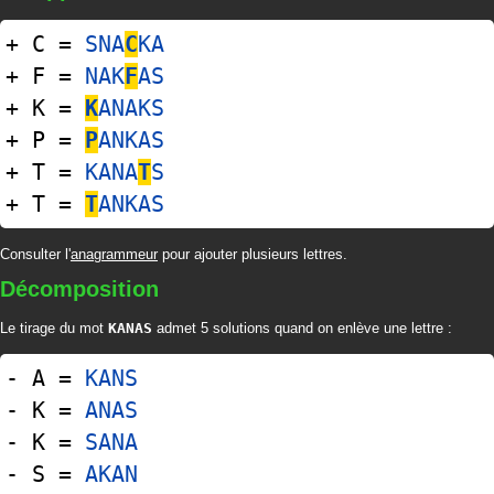
+ C =
SNA
C
KA
+ F =
NAK
F
AS
+ K =
K
ANAKS
+ P =
P
ANKAS
+ T =
KANA
T
S
+ T =
T
ANKAS
Consulter l'
anagrammeur
pour ajouter plusieurs lettres.
Décomposition
Le tirage du mot
KANAS
admet 5 solutions quand on enlève une lettre :
- A =
KANS
- K =
ANAS
- K =
SANA
- S =
AKAN