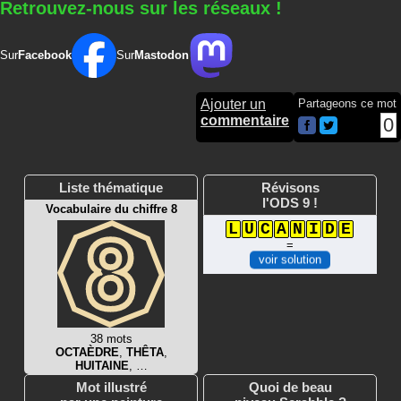
Retrouvez-nous sur les réseaux !
Sur
Facebook
Sur
Mastodon
Ajouter un
Partageons ce mot
commentaire
0
Liste thématique
Révisons
l'ODS 9 !
Vocabulaire du chiffre 8
L
U
C
A
N
I
D
E
=
voir solution
38 mots
OCTAÈDRE
,
THÊTA
,
HUITAINE
, …
Mot illustré
Quoi de beau