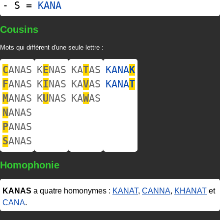
- S =
KANA
Cousins
Mots qui diffèrent d'une seule lettre :
C
ANAS
K
E
NAS
KA
T
AS
KANA
K
F
ANAS
K
I
NAS
KA
V
AS
KANA
T
M
ANAS
K
U
NAS
KA
W
AS
N
ANAS
P
ANAS
S
ANAS
Homophonie
KANAS
a quatre homonymes :
KANAT
,
CANNA
,
KHANAT
et
CANA
.