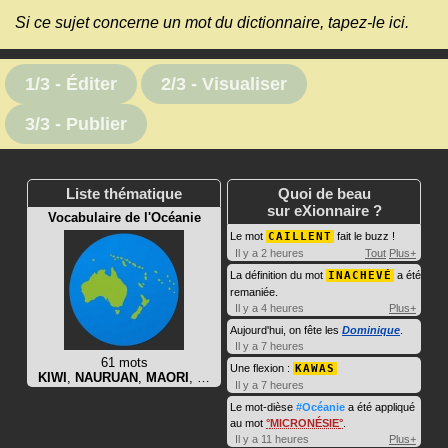
Si ce sujet concerne un mot du dictionnaire, tapez-le ici.
1/3 - Éditer
2/3 - Visualiser
3/3 - Publier
Liste thématique
Quoi de beau
sur eXionnaire ?
Vocabulaire de l'Océanie
Le mot
CAILLENT
fait le buzz !
Il y a 2 heures
Tout
Plus+
La définition du mot
INACHEVÉ
a été
remaniée.
Il y a 4 heures
Plus+
Aujourd'hui, on fête les
Dominique
.
Il y a 7 heures
61 mots
Une flexion :
KAWAS
KIWI
,
NAURUAN
,
MAORI
, …
Il y a 7 heures
Le mot-dièse
#Océanie
a été appliqué
au mot
MICRONÉSIE
.
Il y a 11 heures
Plus+