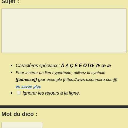
Sujet :
Caractères spéciaux :
Â À Ç É Ê Ô Î Œ Æ œ æ
Pour insérer un lien hypertexte, utilisez la syntaxe
[[adresse]]
(par exemple [https://www.exionnaire.com]]).
en savoir plus
Ignorer les retours à la ligne.
Mot du dico :