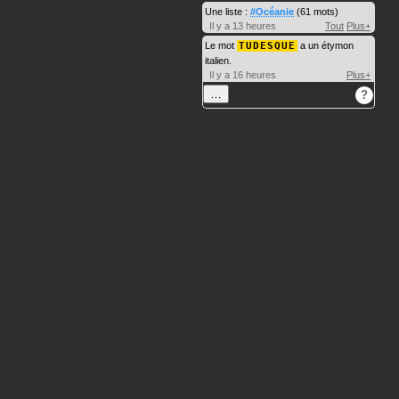
Une liste :
#Océanie
(61 mots)
Il y a 13 heures
Tout
Plus+
Le mot
TUDESQUE
a un étymon
italien.
Il y a 16 heures
Plus+
…
?