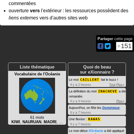
commentées
ouverture
vers
l'extérieur : les ressources possèdent des
liens externes
vers d'autres sites web
Partager
cette page
151
Liste thématique
Quoi de beau
sur eXionnaire ?
Vocabulaire de l'Océanie
Le mot
CAILLENT
fait le buzz !
Il y a 2 heures
Tout
Plus+
La définition du mot
INACHEVÉ
a été
remaniée.
Il y a 4 heures
Plus+
Aujourd'hui, on fête les
Dominique
.
Il y a 7 heures
61 mots
Une flexion :
KAWAS
KIWI
,
NAURUAN
,
MAORI
, …
Il y a 7 heures
Le mot-dièse
#Océanie
a été appliqué