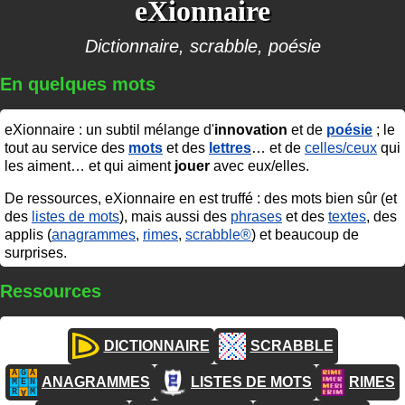
eXionnaire
Dictionnaire, scrabble, poésie
En quelques mots
eXionnaire : un subtil mélange d'
innovation
et de
poésie
; le
tout au service des
mots
et des
lettres
… et de
celles/ceux
qui
les aiment… et qui aiment
jouer
avec eux/elles.
De ressources, eXionnaire en est truffé : des mots bien sûr (et
des
listes de mots
), mais aussi des
phrases
et des
textes
, des
applis (
anagrammes
,
rimes
,
scrabble®
) et beaucoup de
surprises.
Ressources
DICTIONNAIRE
SCRABBLE
ANAGRAMMES
LISTES DE MOTS
RIMES