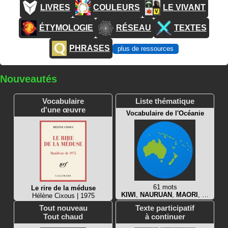
LIVRES
COULEURS
LE VIVANT
ÉTYMOLOGIE
RÉSEAU
TEXTES
PHRASES
plus de ressources
Nouveautés
Vocabulaire
Liste thématique
d'une œuvre
Vocabulaire de l'Océanie
61 mots
Le rire de la méduse
KIWI
,
NAURUAN
,
MAORI
, …
Hélène Cixous | 1975
Tout nouveau
Texte participatif
Tout chaud
à continuer