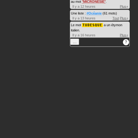
au mot
MICRONÉSIE
.
Il y a 12 heures
Plus+
Une liste :
#Océanie
(61 mots)
Il y a 13 heures
Tout
Plus+
Le mot
TUDESQUE
a un étymon
italien.
Il y a 16 heures
Plus+
…
?