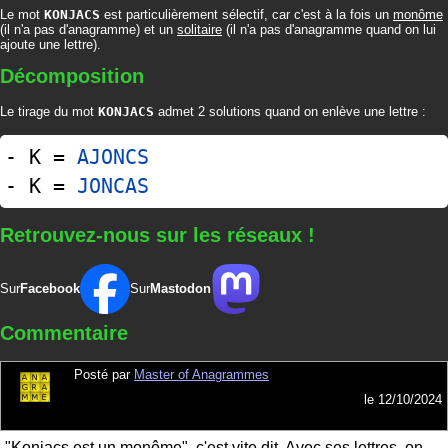
Le mot
KONJACS
est particulièrement sélectif, car c'est à la fois un
monôme
(il n'a pas d'anagramme) et un
solitaire
(il n'a pas d'anagramme quand on lui
ajoute une lettre).
Décomposition
Le tirage du mot
KONJACS
admet 2 solutions quand on enlève une lettre :
- K =
AJONCS
- K =
JONCAS
Retrouvez-nous sur les réseaux !
Sur
Facebook
Sur
Mastodon
Commentaire
Posté par
Master of Anagrammes
le
12/10/2024
"Konjacs est un monôme", c'est vite dit. Avec ses lettres, on