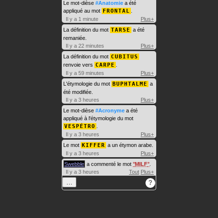
Le mot-dièse
#Anatomie
a été
appliqué au mot
FRONTAL
.
Il y a 1 minute
Plus+
La définition du mot
TARSE
a été
remaniée.
Il y a 22 minutes
Plus+
La définition du mot
CUBITUS
renvoie vers
CARPE
.
Il y a 59 minutes
Plus+
L'étymologie du mot
BUPHTALME
a
été modifiée.
Il y a 3 heures
Plus+
Le mot-dièse
#Acronyme
a été
appliqué à l'étymologie du mot
VESPÉTRO
.
Il y a 3 heures
Plus+
Le mot
KIFFER
a un étymon arabe.
Il y a 3 heures
Plus+
Swebble
a commenté le mot
MILF
.
Il y a 3 heures
Tout
Plus+
…
?