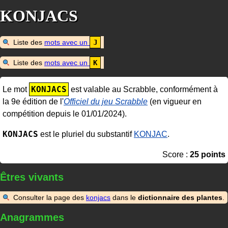
KONJACS
Liste des
mots avec un
J
Liste des
mots avec un
K
KONJACS
Le mot
est valable au Scrabble, conformément à
la 9e édition de l'
Officiel du jeu Scrabble
(en vigueur en
compétition depuis le 01/01/2024).
KONJACS
est le pluriel du substantif
KONJAC
.
Score :
25 points
Êtres vivants
Consulter la page des
konjacs
dans le
dictionnaire des plantes
.
Anagrammes