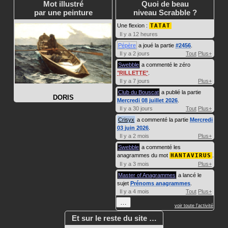
Mot illustré
Quoi de beau
par une peinture
niveau Scrabble ?
Une flexion :
TATAT
Il y a 12 heures
Pépère
a joué la partie
#2456
.
Il y a 2 jours
Tout
Plus+
Swebble
a commenté le zéro
RILLETTE
.
Il y a 7 jours
Plus+
Club du Bouscat
a publié la partie
DORIS
Mercredi 08 juillet 2026
.
Il y a 30 jours
Tout
Plus+
Crisyx
a commenté la partie
Mercredi
03 juin 2026
.
Il y a 2 mois
Plus+
Swebble
a commenté les
anagrammes du mot
HANTAVIRUS
.
Il y a 3 mois
Plus+
Master of Anagrammes
a lancé le
sujet
Prénoms anagrammes
.
Il y a 4 mois
Tout
Plus+
…
voir toute l'activité
Et sur le reste du site …