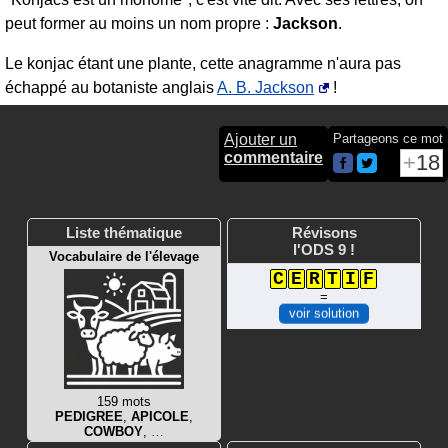
peut former au moins un nom propre :
Jackson
.
Le konjac étant une plante, cette anagramme n'aura pas
échappé au botaniste anglais
A. B. Jackson
!
Ajouter un
Partageons ce mot
commentaire
18
Liste thématique
Révisons
l'ODS 9 !
Vocabulaire de l'élevage
C
E
R
T
I
F
=
voir solution
159 mots
PEDIGREE
,
APICOLE
,
COWBOY
, …