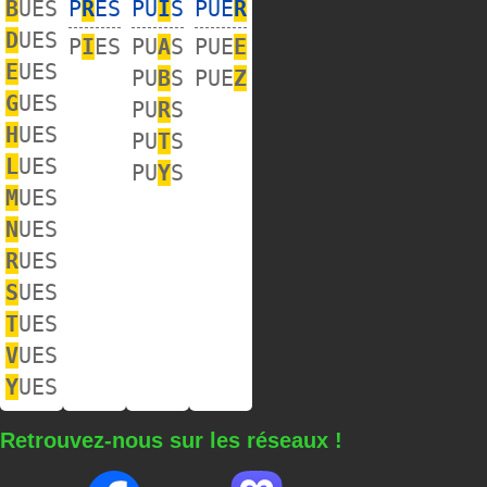
B
UES
P
R
ES
PU
I
S
PUE
R
D
UES
P
I
ES
PU
A
S
PUE
E
E
UES
PU
B
S
PUE
Z
G
UES
PU
R
S
H
UES
PU
T
S
L
UES
PU
Y
S
M
UES
N
UES
R
UES
S
UES
T
UES
V
UES
Y
UES
Retrouvez-nous sur les réseaux !