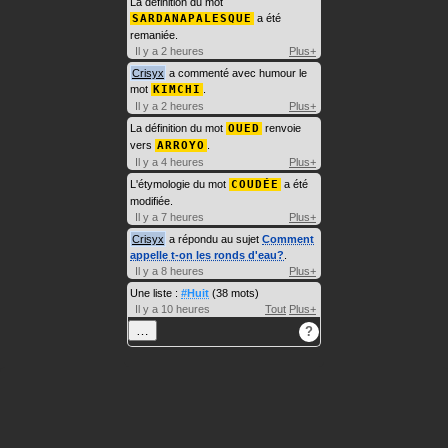
La définition du mot
SARDANAPALESQUE
a été
remaniée.
Il y a 2 heures
Plus+
Crisyx
a commenté avec humour le
mot
KIMCHI
.
Il y a 2 heures
Plus+
La définition du mot
OUED
renvoie
vers
ARROYO
.
Il y a 4 heures
Plus+
L'étymologie du mot
COUDÉE
a été
modifiée.
Il y a 7 heures
Plus+
Crisyx
a répondu au sujet
Comment
appelle t-on les ronds d'eau?
.
Il y a 8 heures
Plus+
Une liste :
#Huit
(38 mots)
Il y a 10 heures
Tout
Plus+
…
?