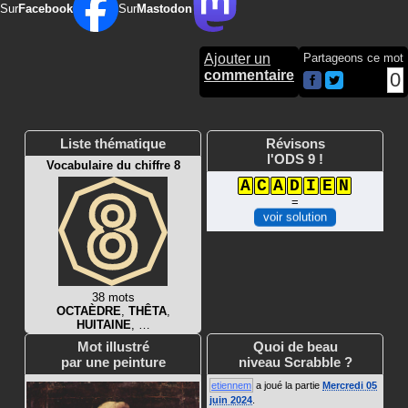
Sur
Facebook
Sur
Mastodon
Ajouter un
Partageons ce mot
commentaire
0
Liste thématique
Révisons
l'ODS 9 !
Vocabulaire du chiffre 8
A
C
A
D
I
E
N
=
voir solution
38 mots
OCTAÈDRE
,
THÊTA
,
HUITAINE
, …
Mot illustré
Quoi de beau
par une peinture
niveau Scrabble ?
etiennem
a joué la partie
Mercredi 05
juin 2024
.