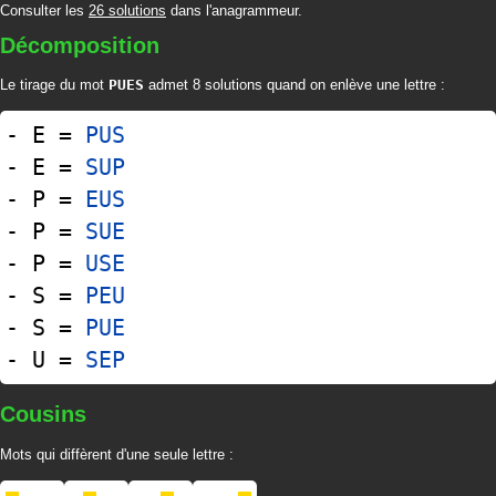
Consulter les
26 solutions
dans l'anagrammeur.
Décomposition
Le tirage du mot
PUES
admet 8 solutions quand on enlève une lettre :
- E =
PUS
- E =
SUP
- P =
EUS
- P =
SUE
- P =
USE
- S =
PEU
- S =
PUE
- U =
SEP
Cousins
Mots qui diffèrent d'une seule lettre :