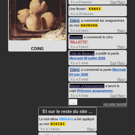
Il y a 9 heures
Tout
Plus+
Une flexion :
KAWAS
Il y a 20 heures
Crisyx
a commenté les anagrammes
du mot
NAURUAN
.
Il y a 2 jours
Plus+
Swebble
a commenté le zéro
RILLETTE
.
Il y a 9 jours
Plus+
COING
Club du Bouscat
a publié la partie
Mercredi 08 juillet 2026
.
Il y a 1 mois
Tout
Plus+
Crisyx
a commenté la partie
Mercredi
03 juin 2026
.
Il y a 2 mois
Plus+
Master of Anagrammes
a lancé le
sujet
Prénoms anagrammes
.
Il y a 4 mois
Tout
Plus+
…
voir toute l'activité
Et sur le reste du site …
Le mot-dièse
#Militaire
a été appliqué
au mot
BIRIBI
.
Il y a 1 heure
Plus+