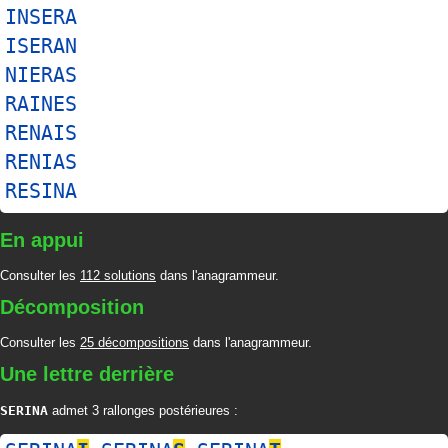
INSERA
ISERAN
NIERAS
RAINES
RENAIS
RENIAS
RESINA
En appui
Consulter les
112 solutions
dans l'anagrammeur.
Décomposition
Consulter les
25 décompositions
dans l'anagrammeur.
Une lettre derrière
SERINA
admet 3 rallonges postérieures :