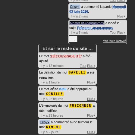
Crisyx
a commenté la partie
Mercredi
03 juin 2026
.
Il y a 2 mois
Plus+
Master of Anagrammes
a lancé le
sujet
Prénoms anagrammes
.
Il y a 5 mois
Tout
Plus+
…
voir toute l'activité
Et sur le reste du site …
Le mot
DÉCOUVRABILITÉ
a été
ajouté.
Il y a 12 minutes
Tout
Plus+
La définition du mot
SAPELLI
a été
remaniée.
Il y a 1 heure
Plus+
Le mot-dièse
#Jeu
a été appliqué au
mot
GOBILLE
.
Il y a 22 heures
Plus+
L'étymologie du mot
FUSIONNER
a
été modifiée.
Il y a 23 heures
Plus+
Crisyx
a commenté avec humour le
mot
KIMCHI
.
Il y a 2 jours
Plus+