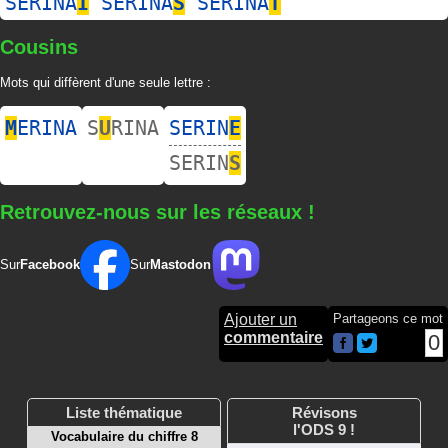
SERINA
I
SERINA
S
SERINA
T
Cousins
Mots qui diffèrent d'une seule lettre :
M
ERINA
S
U
RINA
SERIN
E
SERIN
S
Retrouvez-nous sur les réseaux !
Sur
Facebook
Sur
Mastodon
Ajouter un
Partageons ce mot
commentaire
0
Liste thématique
Révisons
l'ODS 9 !
Vocabulaire du chiffre 8