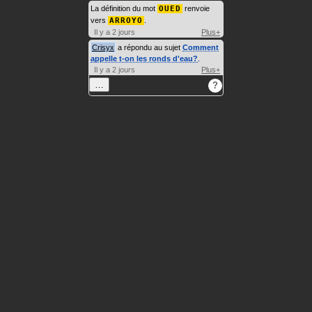
La définition du mot
OUED
renvoie
vers
ARROYO
.
Il y a 2 jours
Plus+
Crisyx
a répondu au sujet
Comment
appelle t-on les ronds d'eau?
.
Il y a 2 jours
Plus+
…
?