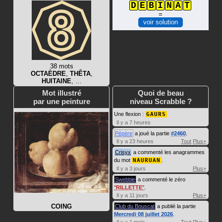
D
E
B
I
N
A
T
=
voir solution
38 mots
OCTAÈDRE
,
THÊTA
,
HUITAINE
, …
Mot illustré
Quoi de beau
par une peinture
niveau Scrabble ?
Une flexion :
GAURS
Il y a 7 heures
Pépère
a joué la partie
#2460
.
Il y a 23 heures
Tout
Plus+
Crisyx
a commenté les anagrammes
du mot
NAURUAN
.
Il y a 3 jours
Plus+
Swebble
a commenté le zéro
RILLETTE
.
Il y a 11 jours
Plus+
COING
Club du Bouscat
a publié la partie
Mercredi 08 juillet 2026
.
Il y a 1 mois
Tout
Plus+