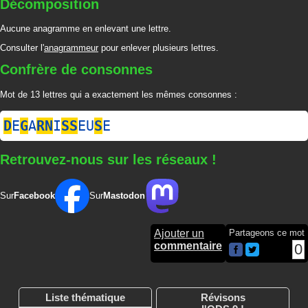
Décomposition
Aucune anagramme en enlevant une lettre.
Consulter l'
anagrammeur
pour enlever plusieurs lettres.
Confrère de consonnes
Mot de 13 lettres qui a exactement les mêmes consonnes :
D
E
G
A
R
N
I
S
S
EU
S
E
Retrouvez-nous sur les réseaux !
Sur
Facebook
Sur
Mastodon
Ajouter un
Partageons ce mot
commentaire
0
Liste thématique
Révisons