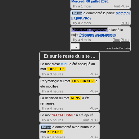
Mercredi 08 juillet 2026
.
Il y a 1 mois
Tout
Plus+
Crisyx
a commenté la partie
Mercredi
03 juin 2026
.
Il y a 2 mois
Plus+
Master of Anagrammes
a lancé le
sujet
Prénoms anagrammes
.
Il y a 4 mois
Tout
Plus+
…
voir toute l'activité
Et sur le reste du site …
Le mot-dièse
#Jeu
a été appliqué au
mot
GOBILLE
.
Il y a 3 heures
Plus+
L'étymologie du mot
FUSIONNER
a
été modifiée.
Il y a 4 heures
Plus+
La définition du mot
GENS
a été
remaniée.
Il y a 4 heures
Plus+
Le mot
RACIALISME
a été ajouté.
Il y a 5 heures
Tout
Plus+
Crisyx
a commenté avec humour le
mot
KIMCHI
.
Il y a 19 heures
Plus+