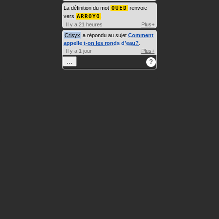
La définition du mot
OUED
renvoie
vers
ARROYO
.
Il y a 21 heures
Plus+
Crisyx
a répondu au sujet
Comment
appelle t-on les ronds d'eau?
.
Il y a 1 jour
Plus+
…
?