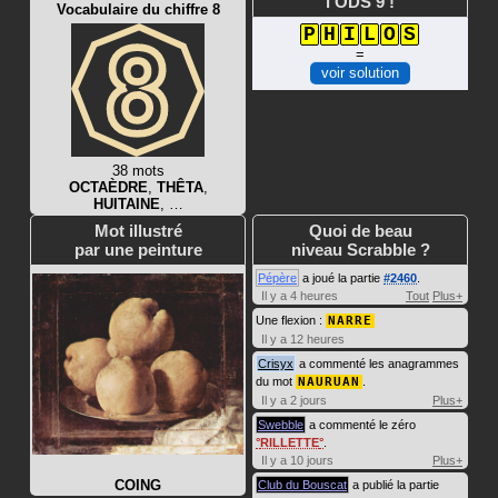
l'ODS 9 !
Vocabulaire du chiffre 8
P
H
I
L
O
S
=
voir solution
38 mots
OCTAÈDRE
,
THÊTA
,
HUITAINE
, …
Mot illustré
Quoi de beau
par une peinture
niveau Scrabble ?
Pépère
a joué la partie
#2460
.
Il y a 4 heures
Tout
Plus+
Une flexion :
NARRE
Il y a 12 heures
Crisyx
a commenté les anagrammes
du mot
NAURUAN
.
Il y a 2 jours
Plus+
Swebble
a commenté le zéro
RILLETTE
.
Il y a 10 jours
Plus+
COING
Club du Bouscat
a publié la partie