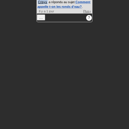
Crisyx
a répondu au sujet
Comment
appelle t-on les ronds d'eau?
.
Il y a 1 jour
Plus+
…
?