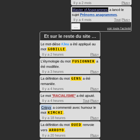
Il y a 2 mois
Plus+
Master of Anagrammes
a lancé le
sujet
Prénoms anagrammes
.
Il y a 4 mois
Tout
Plus+
…
voir toute l'activité
Et sur le reste du site …
Le mot-dièse
#Jeu
a été appliqué au
mot
GOBILLE
.
Il y a 2 heures
Plus+
L'étymologie du mot
FUSIONNER
a
été modifiée.
Il y a 3 heures
Plus+
La définition du mot
GENS
a été
remaniée.
Il y a 4 heures
Plus+
Le mot
RACIALISME
a été ajouté.
Il y a 4 heures
Tout
Plus+
Crisyx
a commenté avec humour le
mot
KIMCHI
.
Il y a 18 heures
Plus+
La définition du mot
OUED
renvoie
vers
ARROYO
.
Il y a 20 heures
Plus+