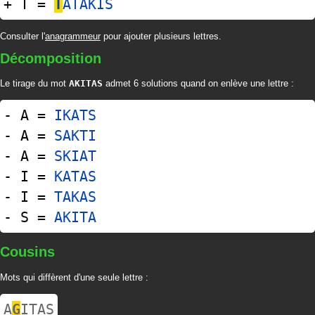
+ T =
T
ATAKIS
Consulter l'
anagrammeur
pour ajouter plusieurs lettres.
Décomposition
Le tirage du mot
AKITAS
admet 6 solutions quand on enlève une lettre :
- A =
IKATS
- A =
SAKTI
- A =
SKIAT
- I =
KATAS
- I =
TAKAS
- S =
AKITA
Cousins
Mots qui diffèrent d'une seule lettre :
A
G
ITAS