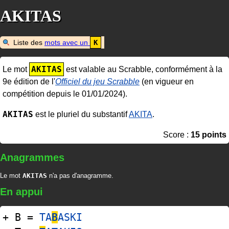
AKITAS
Liste des
mots avec un
K
AKITAS
Le mot
est valable au Scrabble, conformément à la
9e édition de l'
Officiel du jeu Scrabble
(en vigueur en
compétition depuis le 01/01/2024).
AKITAS
est le pluriel du substantif
AKITA
.
Score :
15 points
Anagrammes
Le mot
AKITAS
n'a pas d'anagramme.
En appui
+ B =
TA
B
ASKI