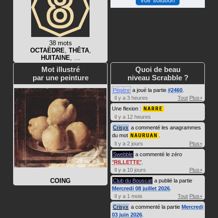
38 mots
OCTAÈDRE
,
THÊTA
,
HUITAINE
, …
Mot illustré
Quoi de beau
par une peinture
niveau Scrabble ?
Pépère
a joué la partie
#2460
.
Il y a 3 heures
Tout
Plus+
Une flexion :
NARRE
Il y a 12 heures
Crisyx
a commenté les anagrammes
du mot
NAURUAN
.
Il y a 2 jours
Plus+
Swebble
a commenté le zéro
RILLETTE
.
Il y a 10 jours
Plus+
COING
Club du Bouscat
a publié la partie
Mercredi 08 juillet 2026
.
Il y a 1 mois
Tout
Plus+
Crisyx
a commenté la partie
Mercredi
03 juin 2026
.