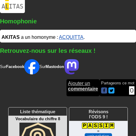
A
L
ITAS
Homophonie
AKITAS
a un homonyme :
ACQUITTA
.
Retrouvez-nous sur les réseaux !
Sur
Facebook
Sur
Mastodon
Ajouter un
Partageons ce mot
commentaire
0
Liste thématique
Révisons
l'ODS 9 !
Vocabulaire du chiffre 8
P
A
S
S
I
M
=
voir solution