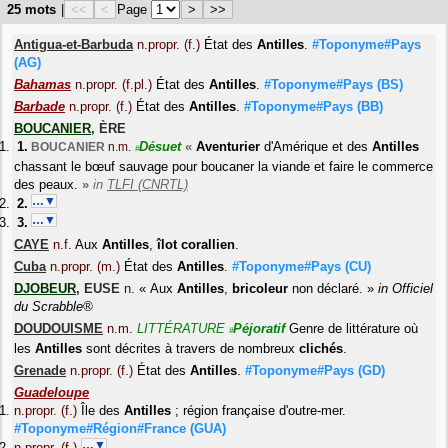
25 mots
|
<<
<
Page
>
>>
Antigua-et-Barbuda
n.propr. (f.)
État des
Antilles
.
#Toponyme#Pays
(AG)
Bahamas
n.propr. (f.pl.)
État des
Antilles
.
#Toponyme#Pays
(BS)
Barbade
n.propr. (f.)
État des
Antilles
.
#Toponyme#Pays
(BB)
BOUCANIER
,
ÈRE
Désuet
«
Aventurier
d'Amérique et des
Antilles
BOUCANIER
n.m.
#
chassant le bœuf sauvage pour boucaner la viande et faire le commerce
des peaux.
»
in
TLFI (CNRTL)
…▼
…▼
CAYE
n.f.
Aux
Antilles
,
îlot
corallien
.
Cuba
n.propr. (m.)
État des
Antilles
.
#Toponyme#Pays
(CU)
DJOBEUR
,
EUSE
n.
«
Aux
Antilles
,
bricoleur
non déclaré.
»
in
Officiel
du Scrabble®
DOUDOUISME
n.m.
LITTÉRATURE
Péjoratif
Genre de littérature où
#
les
Antilles
sont décrites à travers de nombreux
clichés
.
Grenade
n.propr. (f.)
État des
Antilles
.
#Toponyme#Pays
(GD)
Guadeloupe
n.propr. (f.)
Île des
Antilles
; région française d'outre-mer.
#Toponyme#Région#France
(GUA)
…▼
n.propr. (f.)