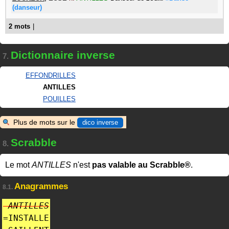
(danseur)
2 mots
|
Dictionnaire inverse
7.
EFFONDRILLES
ANTILLES
POUILLES
Plus de mots sur le
dico inverse
Scrabble
8.
Le mot
ANTILLES
n'est
pas valable au Scrabble®
.
Anagrammes
8.1.
ANTILLES
=
INSTALLE