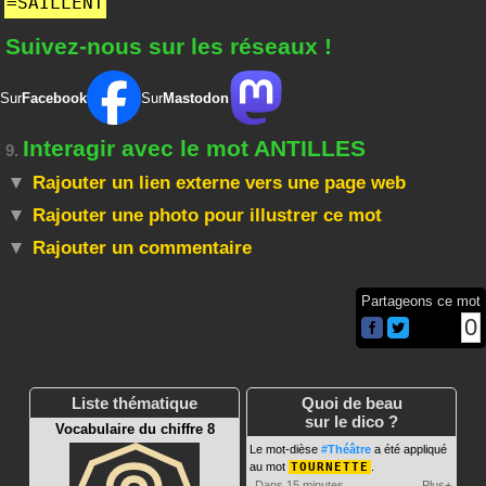
=
SAILLENT
Suivez-nous sur les réseaux !
Sur
Facebook
Sur
Mastodon
Interagir avec le mot ANTILLES
9.
Rajouter un lien externe vers une page web
Rajouter une photo pour illustrer ce mot
Rajouter un commentaire
Partageons ce mot
0
Liste thématique
Quoi de beau
sur le dico ?
Vocabulaire du chiffre 8
Le mot-dièse
#Théâtre
a été appliqué
au mot
TOURNETTE
.
Dans 15 minutes
Plus+