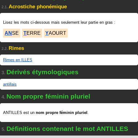
Acrostiche phonémique
2.1.
Lisez les mots ci-dessous mais seulement leur partie en gras :
AN
SE
T
ERRE
Y
AOURT
Rimes
2.2.
Rimes en ILLES
Dérivés étymologiques
3.
antillais
Nom propre féminin pluriel
4.
ANTILLES est un
nom propre féminin pluriel
.
Définitions contenant le mot ANTILLES
5.