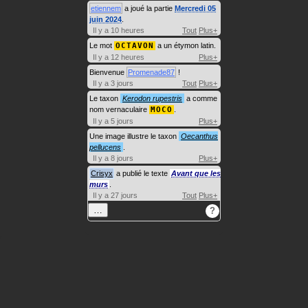
etiennem
a joué la partie
Mercredi 05
juin 2024
.
Il y a 10 heures
Tout
Plus+
Le mot
OCTAVON
a un étymon latin.
Il y a 12 heures
Plus+
Bienvenue
Promenade87
!
Il y a 3 jours
Tout
Plus+
Le taxon
Kerodon rupestris
a comme
nom vernaculaire
MOCO
.
Il y a 5 jours
Plus+
Une image illustre le taxon
Oecanthus
pellucens
.
Il y a 8 jours
Plus+
Crisyx
a publié le texte
Avant que les
murs
.
Il y a 27 jours
Tout
Plus+
…
?