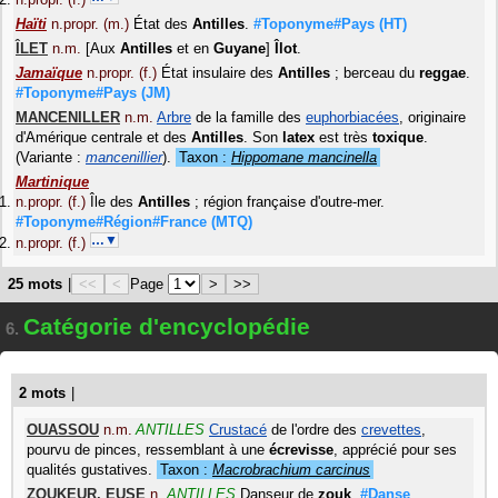
Haïti
n.propr. (m.)
État des
Antilles
.
#Toponyme#Pays
(HT)
ÎLET
n.m.
[Aux
Antilles
et en
Guyane
]
Îlot
.
Jamaïque
n.propr. (f.)
État insulaire des
Antilles
; berceau du
reggae
.
#Toponyme#Pays
(JM)
MANCENILLER
n.m.
Arbre
de la famille des
euphorbiacées
, originaire
d'Amérique centrale et des
Antilles
. Son
latex
est très
toxique
.
(Variante :
mancenillier
)
.
Taxon :
Hippomane mancinella
Martinique
n.propr. (f.)
Île des
Antilles
; région française d'outre-mer.
#Toponyme#Région#France
(MTQ)
…▼
n.propr. (f.)
25 mots
|
<<
<
Page
>
>>
Catégorie d'encyclopédie
6.
2 mots
|
OUASSOU
n.m.
ANTILLES
Crustacé
de l'ordre des
crevettes
,
pourvu de pinces, ressemblant à une
écrevisse
, apprécié pour ses
qualités gustatives.
Taxon :
Macrobrachium carcinus
ZOUKEUR
,
EUSE
n.
ANTILLES
Danseur de
zouk
.
#Danse