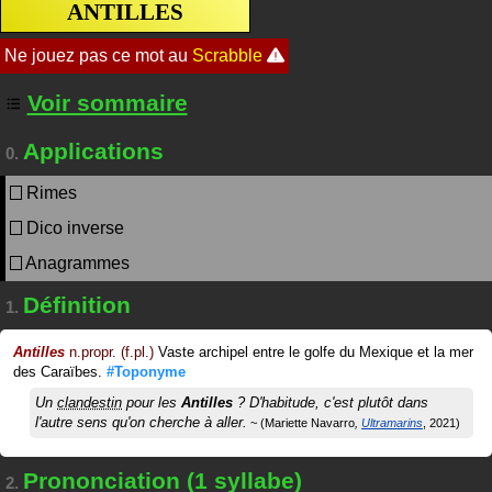
ANTILLES
Voir sommaire
Applications
0.
Rimes
Dico inverse
Anagrammes
Définition
1.
Antilles
n.propr. (f.pl.)
Vaste archipel entre le golfe du Mexique et la mer
des Caraïbes.
#Toponyme
Un
clandestin
pour les
Antilles
? D'habitude, c'est plutôt dans
l'autre sens qu'on cherche à aller.
Mariette Navarro
Ultramarins
2021
Prononciation (1 syllabe)
2.