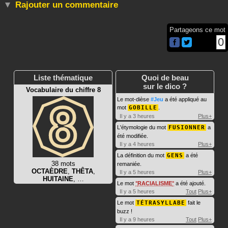
Rajouter un commentaire
Partageons ce mot
0
Liste thématique
Quoi de beau
sur le dico ?
Vocabulaire du chiffre 8
Le mot-dièse
#Jeu
a été appliqué au
mot
GOBILLE
.
Il y a 3 heures
Plus+
L'étymologie du mot
FUSIONNER
a
été modifiée.
Il y a 4 heures
Plus+
La définition du mot
GENS
a été
38 mots
remaniée.
OCTAÈDRE
,
THÊTA
,
Il y a 5 heures
Plus+
HUITAINE
, …
Le mot
RACIALISME
a été ajouté.
Il y a 5 heures
Tout
Plus+
Le mot
TÉTRASYLLABE
fait le
buzz !
Il y a 9 heures
Tout
Plus+