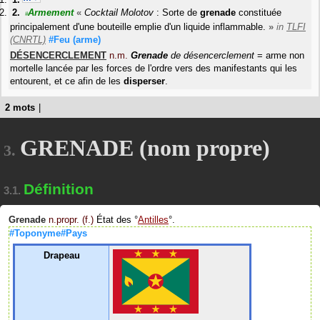
Armement
«
Cocktail Molotov
: Sorte de
grenade
constituée
#
principalement d'une bouteille emplie d'un liquide inflammable.
»
in
TLFI
(CNRTL)
#Feu
(arme)
DÉSENCERCLEMENT
n.m.
Grenade
de désencerclement
= arme non
mortelle lancée par les forces de l'ordre vers des manifestants qui les
entourent, et ce afin de les
disperser
.
2 mots
|
GRENADE (nom propre)
3.
Définition
3.1.
Grenade
n.propr. (f.)
État des
Antilles
.
#Toponyme#Pays
Drapeau