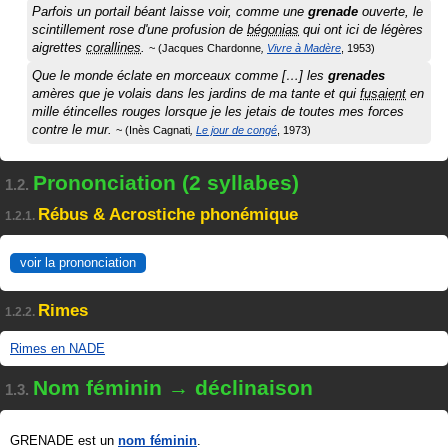
Parfois un portail béant laisse voir, comme une
grenade
ouverte, le
scintillement rose d'une profusion de
bégonias
qui ont ici de légères
aigrettes
corallines
.
Jacques Chardonne
Vivre à Madère
1953
Que le monde éclate en morceaux comme […] les
grenades
amères que je volais dans les jardins de ma tante et qui
fusaient
en
mille étincelles rouges lorsque je les jetais de toutes mes forces
contre le mur.
Inès Cagnati
Le jour de congé
1973
Prononciation (2 syllabes)
1.2.
Rébus & Acrostiche phonémique
1.2.1.
voir la prononciation
Rimes
1.2.2.
Rimes en NADE
Nom féminin → déclinaison
1.3.
GRENADE est un
nom féminin
.