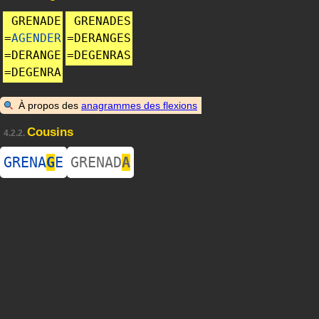
GRENADE
GRENADES
=
AGENDER
=
DERANGES
=
DERANGE
=
DEGENRAS
=
DEGENRA
À propos des
anagrammes des flexions
Cousins
4.2.2.
GRENA
G
E
GRENAD
A