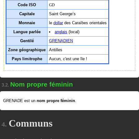
Code ISO
GD
Capitale
Saint George’s
Monnaie
le
dollar
des Caraïbes orientales
Langue parlée
anglais
(local)
Gentilé
GRENADIEN
Zone géographique
Antilles
Pays limitrophe
Aucun, c'est une île !
Nom propre féminin
3.2.
GRENADE est un
nom propre féminin
.
Communs
4.