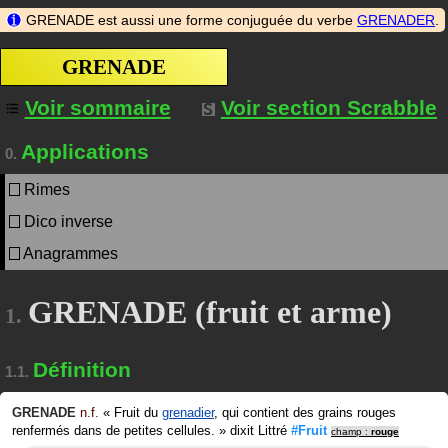
GRENADE est aussi une forme conjuguée du verbe
GRENADER
.
GRENADE
Voir sommaire
Voir section Scrabble
Applications
0.
Rimes
Dico inverse
Anagrammes
GRENADE (fruit et arme)
1.
Définition
1.1.
GRENADE
n.f.
«
Fruit du
grenadier
, qui contient des grains rouges
renfermés dans de petites cellules.
»
dixit
Littré
#Fruit
champ :
rouge