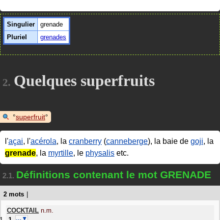
Singulier
grenade
Pluriel
grenades
Quelques superfruits
2.
superfruit
l'
açai
, l'
acérola
, la
cranberry
(
canneberge
), la baie de
goji
, la
grenade
, la
myrtille
, le
physalis
etc.
Définitions contenant le mot GRENADE
2.1.
2 mots
|
COCKTAIL
n.m.
…▼