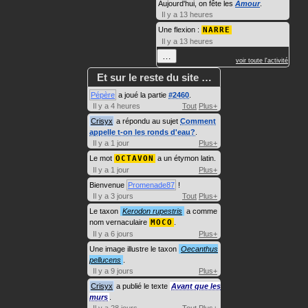
Aujourd'hui, on fête les
Amour
.
Il y a 13 heures
Une flexion :
NARRE
Il y a 13 heures
…
voir toute l'activité
Et sur le reste du site …
Pépère
a joué la partie
#2460
.
Il y a 4 heures
Tout
Plus+
Crisyx
a répondu au sujet
Comment
appelle t-on les ronds d'eau?
.
Il y a 1 jour
Plus+
Le mot
OCTAVON
a un étymon latin.
Il y a 1 jour
Plus+
Bienvenue
Promenade87
!
Il y a 3 jours
Tout
Plus+
Le taxon
Kerodon rupestris
a comme
nom vernaculaire
MOCO
.
Il y a 6 jours
Plus+
Une image illustre le taxon
Oecanthus
pellucens
.
Il y a 9 jours
Plus+
Crisyx
a publié le texte
Avant que les
murs
.