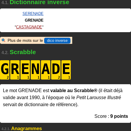
Dictionnaire inverse
4.1.
SERENADE
GRENADE
CASTAGNADE
Plus de mots sur le
dico inverse
Scrabble
4.2.
G
R
E
N
A
D
E
Le mot GRENADE est
valable au Scrabble®
(il était déjà
valide avant 1990, à l'époque où le
Petit Larousse Illustré
servait de dictionnaire de référence).
Score :
9 points
Anagrammes
4.2.1.