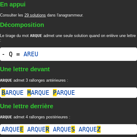
En appui
Consulter les
29 solutions
dans l'anagrammeur.
Décomposition
Le tirage du mot
ARQUE
admet une seule solution quand on enlève une lettre
:
- Q =
AREU
Une lettre devant
ARQUE
admet 3 rallonges antérieures :
B
ARQUE
M
ARQUE
P
ARQUE
Une lettre derrière
ARQUE
admet 4 rallonges postérieures :
ARQUE
E
ARQUE
R
ARQUE
S
ARQUE
Z