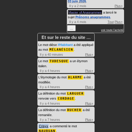
03 juin 2026
.
Il y a 2 mois
Plus+
Master of Anagrammes
a lancé le
sujet
Prénoms anagrammes
.
Il y a 4 mois
Tout
Plus+
…
voir toute l'activité
Et sur le reste du site …
Le mot-dièse
#Habitant
a été appliqué
au mot
MÉLANÉSIEN
.
Il y a 40 minutes
Plus+
Le mot
TUDESQUE
a un étymon
italien.
Il y a 4 heures
Plus+
L'étymologie du mot
ALARME
a été
modifiée.
Il y a 4 heures
Plus+
La définition du mot
LARGUER
renvoie vers
CORDAGE
.
Il y a 4 heures
Plus+
La définition du mot
RUCHER
a été
remaniée.
Il y a 7 heures
Plus+
Crisyx
a commenté le mot
NAURUAN
.