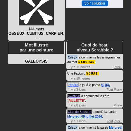
voir solution
144 mots
OSSEUX
,
CUBITUS
,
CARPIEN
,
…
Mot illustré
Quoi de beau
par une peinture
niveau Scrabble ?
Crisyx
a commenté les anagrammes
GALÉOPSIS
du mot
NAURUAN
.
Il y a 11 heures
Plus+
Une flexion :
VOUAI
Il y a 19 heures
Pépère
a joué la partie
#2456
.
Il y a 3 jours
Tout
Plus+
Swebble
a commenté le zéro
RILLETTE
.
Il y a 8 jours
Plus+
Club du Bouscat
a publié la partie
Mercredi 08 juillet 2026
.
Il y a 1 mois
Tout
Plus+
Crisyx
a commenté la partie
Mercredi