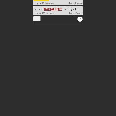
Il y a 11 heures
Tout
Plus+
Le mot
RACIALISTE
a été ajouté.
Il y a 12 heures
Tout
Plus+
…
?