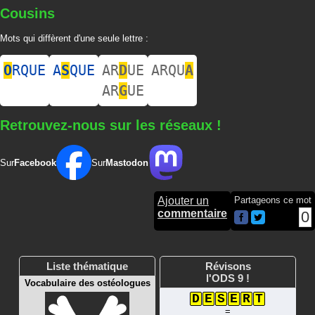
Cousins
Mots qui diffèrent d'une seule lettre :
O
RQUE
A
S
QUE
AR
D
UE
ARQU
A
AR
G
UE
Retrouvez-nous sur les réseaux !
Sur
Facebook
Sur
Mastodon
Ajouter un
Partageons ce mot
commentaire
0
Liste thématique
Révisons
l'ODS 9 !
Vocabulaire des ostéologues
D
E
S
E
R
T
=