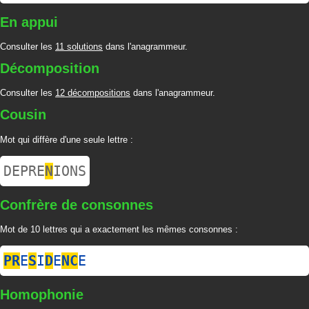
En appui
Consulter les
11 solutions
dans l'anagrammeur.
Décomposition
Consulter les
12 décompositions
dans l'anagrammeur.
Cousin
Mot qui diffère d'une seule lettre :
DEPRE
N
IONS
Confrère de consonnes
Mot de 10 lettres qui a exactement les mêmes consonnes :
P
R
E
S
I
D
E
N
C
E
Homophonie