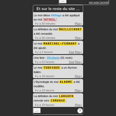
…
voir toute l'activité
Et sur le reste du site …
Le mot-dièse
#Alliage
a été appliqué
au mot
NITINOL
.
Il y a 30 minutes
Plus+
La définition du mot
MAILLECHORT
a été remaniée.
Il y a 36 minutes
Plus+
Le mot
MARÉCHAL-FERRANT
a
été ajouté.
Il y a 2 heures
Tout
Plus+
Une liste :
#Océanie
(61 mots)
Il y a 15 heures
Tout
Plus+
Le mot
TUDESQUE
a un étymon
italien.
Il y a 18 heures
Plus+
L'étymologie du mot
ALARME
a été
modifiée.
Il y a 18 heures
Plus+
La définition du mot
LARGUER
renvoie vers
CORDAGE
.
Il y a 19 heures
Plus+
…
?