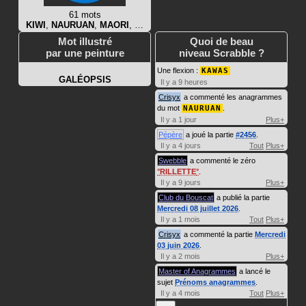
61 mots
KIWI
,
NAURUAN
,
MAORI
, …
Mot illustré
Quoi de beau
par une peinture
niveau Scrabble ?
Une flexion :
KAWAS
GALÉOPSIS
Il y a 9 heures
Crisyx
a commenté les anagrammes
du mot
NAURUAN
.
Il y a 1 jour
Plus+
Pépère
a joué la partie
#2456
.
Il y a 4 jours
Tout
Plus+
Swebble
a commenté le zéro
RILLETTE
.
Il y a 9 jours
Plus+
Club du Bouscat
a publié la partie
Mercredi 08 juillet 2026
.
Il y a 1 mois
Tout
Plus+
Crisyx
a commenté la partie
Mercredi
03 juin 2026
.
Il y a 2 mois
Plus+
Master of Anagrammes
a lancé le
sujet
Prénoms anagrammes
.
Il y a 4 mois
Tout
Plus+