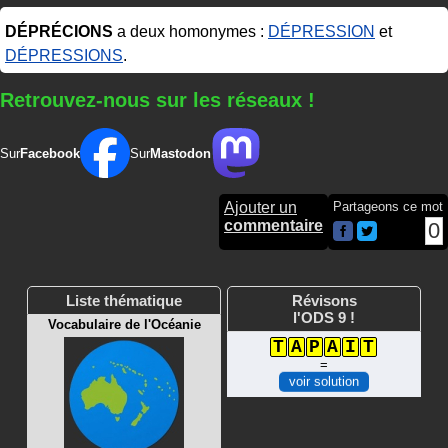
DÉPRÉCIONS
a deux homonymes :
DÉPRESSION
et
DÉPRESSIONS
.
Retrouvez-nous sur les réseaux !
Sur
Facebook
Sur
Mastodon
Ajouter un
Partageons ce mot
commentaire
0
Liste thématique
Révisons
l'ODS 9 !
Vocabulaire de l'Océanie
T
A
P
A
I
T
=
voir solution