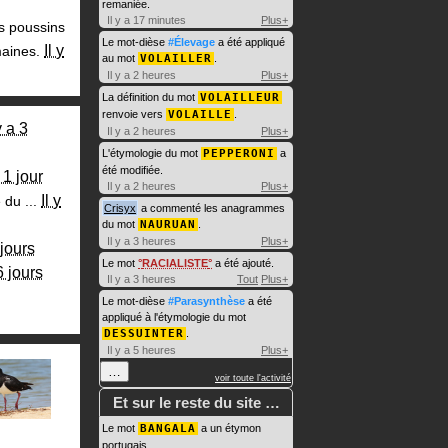
remaniée.
Il y a 17 minutes
Plus+
s poussins
Le mot-dièse
#Élevage
a été appliqué
Il y
aines.
au mot
VOLAILLER
.
Il y a 2 heures
Plus+
La définition du mot
VOLAILLEUR
renvoie vers
VOLAILLE
.
y a 3
Il y a 2 heures
Plus+
L'étymologie du mot
PEPPERONI
a
été modifiée.
a 1 jour
Il y a 2 heures
Plus+
Il y
du ...
Crisyx
a commenté les anagrammes
du mot
NAURUAN
.
Il y a 3 heures
Plus+
 jours
Le mot
RACIALISTE
a été ajouté.
6 jours
Il y a 3 heures
Tout
Plus+
Le mot-dièse
#Parasynthèse
a été
appliqué à l'étymologie du mot
DESSUINTER
.
Il y a 5 heures
Plus+
…
voir toute l'activité
Et sur le reste du site …
Le mot
BANGALA
a un étymon
portugais.