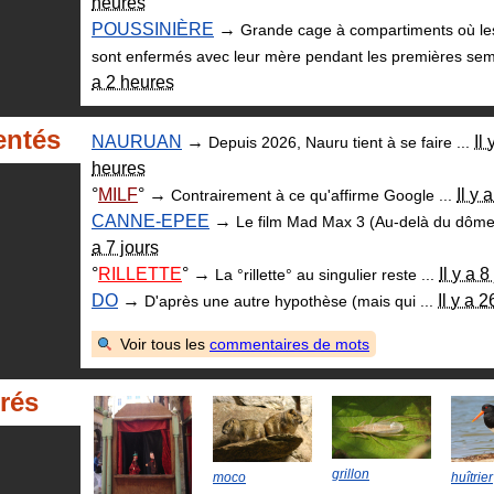
heures
POUSSINIÈRE
→
Grande cage à compartiments où le
sont enfermés avec leur mère pendant les premières sem
a 2 heures
ntés
NAURUAN
→
Il 
Depuis 2026, Nauru tient à se faire ...
heures
MILF
→
Il y 
Contrairement à ce qu'affirme Google ...
CANNE-EPEE
→
Le film Mad Max 3 (Au-delà du dôme 
a 7 jours
RILLETTE
→
Il y a 8
La °rillette° au singulier reste ...
DO
→
Il y a 2
D'après une autre hypothèse (mais qui ...
Voir tous les
commentaires de mots
trés
grillon
moco
huîtrier