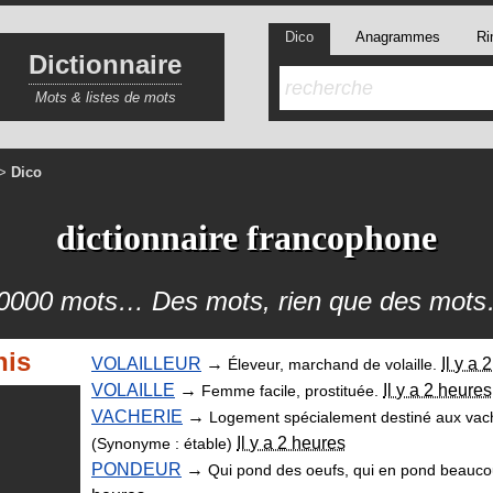
Dico
Anagrammes
Ri
Dictionnaire
Mots & listes de mots
>
Dico
dictionnaire francophone
0000 mots… Des mots, rien que des mot
nis
VOLAILLEUR
→
Il y a 
Éleveur, marchand de volaille.
VOLAILLE
→
Il y a 2 heures
Femme facile, prostituée.
VACHERIE
→
Logement spécialement destiné aux vac
Il y a 2 heures
(Synonyme : étable)
PONDEUR
→
Qui pond des oeufs, qui en pond beauco