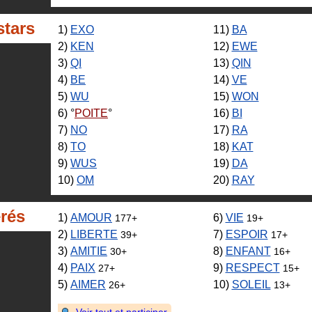
stars
1)
EXO
11)
BA
2)
KEN
12)
EWE
3)
QI
13)
QIN
4)
BE
14)
VE
5)
WU
15)
WON
6)
POITE
16)
BI
7)
NO
17)
RA
8)
TO
18)
KAT
9)
WUS
19)
DA
10)
OM
20)
RAY
érés
1)
AMOUR
6)
VIE
177+
19+
2)
LIBERTE
7)
ESPOIR
39+
17+
3)
AMITIE
8)
ENFANT
30+
16+
4)
PAIX
9)
RESPECT
27+
15+
5)
AIMER
10)
SOLEIL
26+
13+
Voir tout et participer