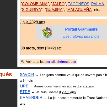
COLOMBIANA
,
JALEO
,
TACONEOS
,
PALMA
,
SIGUIRIYA
,
GUAJIRA
,
MALAGUEÑA
etc.
Il y a 2028 ans
Portail Grammaire
Les natures des mots
38 mots
, dont [?==?] etc.
Voir tous les
portails thématiques
gués
SAVOIR
→
Les gens comme vous qui ne savent pas s'ha
a 9 mois
LIRE
→
Aimez-vous lisant les autres
Il y a 2 ans
ÊTRE
→
Je suis Charlie
Il y a 2 ans
EMMERDER
→
La jeunesse emmerde le Front Nation
ans