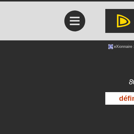
≡
eXionnaire
8
défi