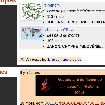
ropres
#Prénom
Liste de prénoms féminins et masc
1137 mots
JULIENNE
,
FRÉDÉRIC
,
LÉONA
#Toponyme#Pays
Les pays du monde
198 mots
JAPON
,
CHYPRE
,
SLOVÉNIE
,
Voir toutes les
listes de noms propres
mes
Il y a 11 ans
Vocabulaire du flamenco
Le "cante", le "baile", le
"toque"
29 mots
, dont
SOLEÁ
,
RASGUEADO
,
BULERI