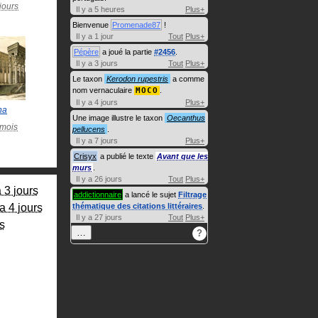
 jours
Il y a 5 heures
Plus+
Bienvenue
Promenade87
!
Il y a 1 jour
Tout
Plus+
Pépère
a joué la partie
#2456
.
Il y a 3 jours
Tout
Plus+
Le taxon
Kerodon rupestris
a comme
nom vernaculaire
MOCO
.
Il y a 4 jours
Plus+
na
Une image illustre le taxon
Oecanthus
2 mois
pellucens
.
Il y a 7 jours
Plus+
Crisyx
a publié le texte
Avant que les
murs
.
Il y a 26 jours
Tout
Plus+
a 3 jours
addictionnaire
a lancé le sujet
Filtrage
 a 4 jours
thématique des citations littéraires
.
Il y a 27 jours
Tout
Plus+
rs
…
?