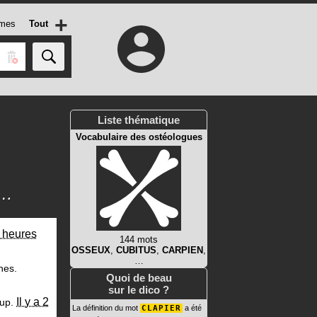
+
mes
Tout
Liste thématique
Vocabulaire des ostéologues
s…
2 heures
144 mots
OSSEUX
,
CUBITUS
,
CARPIEN
,
…
hes.
Quoi de beau
sur le dico ?
Il y a 2
up.
La définition du mot
CLAPIER
a été