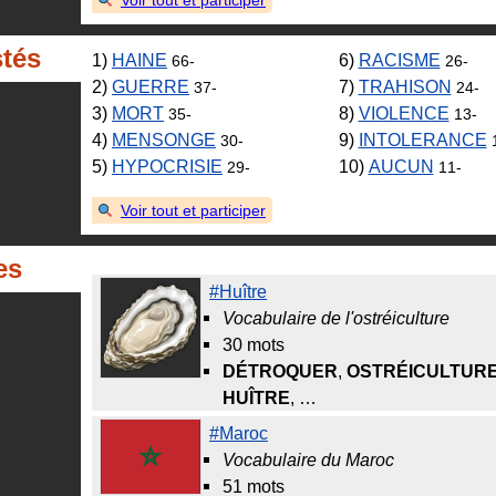
stés
1)
HAINE
6)
RACISME
66-
26-
2)
GUERRE
7)
TRAHISON
37-
24-
3)
MORT
8)
VIOLENCE
35-
13-
4)
MENSONGE
9)
INTOLERANCE
30-
5)
HYPOCRISIE
10)
AUCUN
29-
11-
Voir tout et participer
es
#Huître
Vocabulaire de l'ostréiculture
30 mots
DÉTROQUER
,
OSTRÉICULTUR
HUÎTRE
, …
#Maroc
Vocabulaire du Maroc
51 mots