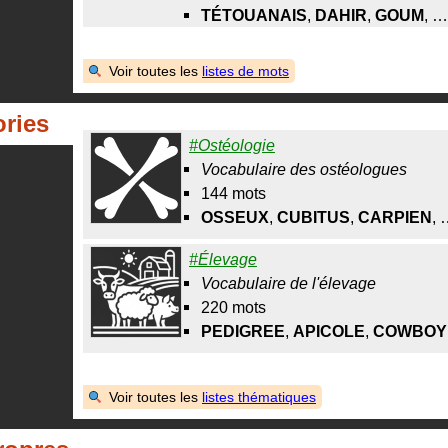
TÉTOUANAIS
,
DAHIR
,
GOUM
, …
Voir toutes les
listes de mots
ories
#Ostéologie
Vocabulaire des ostéologues
144 mots
OSSEUX
,
CUBITUS
,
CARPIEN
, 
#Élevage
Vocabulaire de l'élevage
220 mots
PEDIGREE
,
APICOLE
,
COWBOY
Voir toutes les
listes thématiques