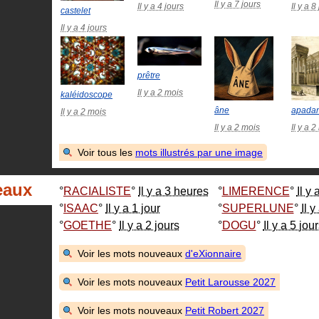
Il y a 7 jours
Il y a 4 jours
Il y a 8
castelet
Il y a 4 jours
prêtre
Il y a 2 mois
kaléidoscope
âne
apada
Il y a 2 mois
Il y a 2 mois
Il y a 
Voir tous les
mots illustrés par une image
eaux
RACIALISTE
Il y a 3 heures
LIMERENCE
Il y 
ISAAC
Il y a 1 jour
SUPERLUNE
Il y
GOETHE
Il y a 2 jours
DOGU
Il y a 5 jou
Voir les mots nouveaux
d'eXionnaire
Voir les mots nouveaux
Petit Larousse 2027
Voir les mots nouveaux
Petit Robert 2027