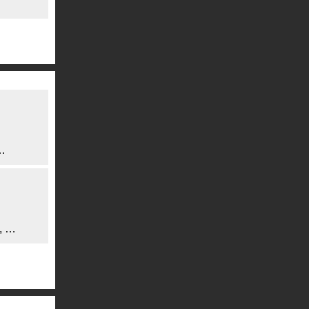
…
, …