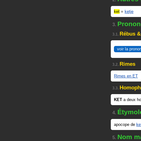
ket
=
ketje
Prononc
3.
Rébus &
3.1.
voir la prono
Rimes
3.2.
Rimes en ET
Homoph
3.3.
KET
a deux h
Étymol
4.
apocope de
ke
Nom ma
5.