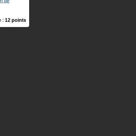
on de
e :
12 points