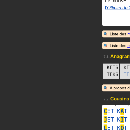
Le mot KET
l'
Officiel du
Liste des
m
Liste des
m
Anagra
7.1.
KETS
KE
=
TEKS
=
TE
À propos 
Cousins
7.2.
C
ET
K
A
T
J
ET
K
I
T
L
ET
K
O
T