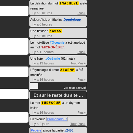
La définition du mot
INACHEVÉ
a été
remaniée.
Il y a 3 heures
Plus+
Aujourd'hui, on fête les
Dominique
.
Il y a 6 heures
Une flexion :
KAWAS
Il y a 6 heures
Le mot-dièse
#Océanie
a été appliqué
au mot
MICRONÉSIE
.
Il y a 11 heures
Plus+
Une liste :
#Océanie
(61 mots)
Il y a 13 heures
Tout
Plus+
L'étymologie du mot
ALARME
a été
modifiée.
Il y a 16 heures
Plus+
…
voir toute l'activité
Et sur le reste du site …
Le mot
TUDESQUE
a un étymon
italien.
Il y a 16 heures
Plus+
Bienvenue
Promenade87
!
Il y a 2 jours
Tout
Plus+
Pépère
a joué la partie
#2456
.