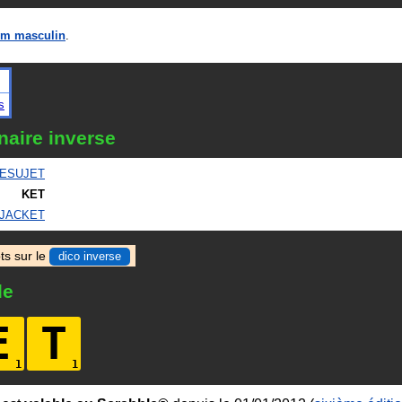
m masculin
.
s
naire inverse
ESUJET
KET
JACKET
ts sur le
dico inverse
le
E
T