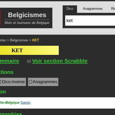
Dico
Anagrammes
Ri
Belgicismes
Mots et tournures de Belgique
stes
>
Belgicismes
>
KET
KET
ommaire
Voir section Scrabble
tions
Dico inverse
Anagrammes
ion
ler
Belgique
Gamin
.
#
 graphies