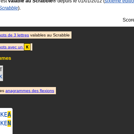
 est
valable au Scrabble®
depuis le 01/01/2012 (
sixième éditi
 Scrabble
).
Scor
ots de 3 lettres
valables au Scrabble
ots avec un
K
mmes
T
K
des
anagrammes des flexions
KE
A
KE
N