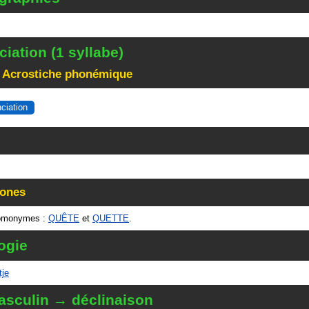
iation (1 syllabe)
 Acrostiche phonémique
nciation
ones
omonymes :
QUÊTE
et
QUETTE
.
ogie
tje
sculin → déclinaison