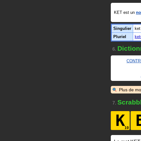
KET est un
no
Singulier
ket
Pluriel
ket
Diction
6.
CONTR
Plus de mo
Scrabb
7.
K