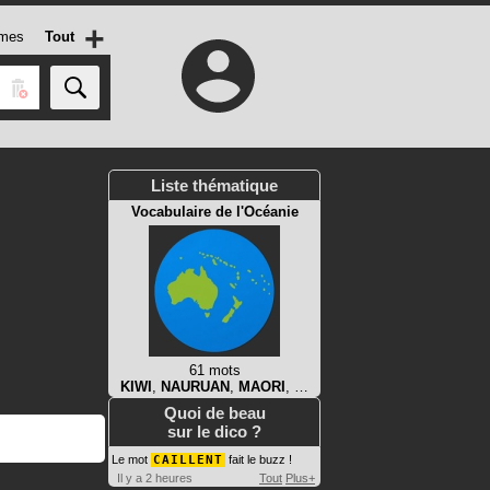
+
mes
Tout
Liste thématique
Vocabulaire de l'Océanie
61 mots
KIWI
,
NAURUAN
,
MAORI
, …
Quoi de beau
sur le dico ?
Le mot
CAILLENT
fait le buzz !
Il y a 2 heures
Tout
Plus+