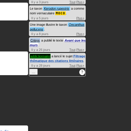
Il y a 3 jours
Tout
Plus+
Le taxon
Kerodon rupestris
a comme
nom vernaculaire
MOCO
.
Il y a 5 jours
Plus+
Une image illustre le taxon
Oecanthus
pellucens
.
Il y a 8 jours
Plus+
Crisyx
a publié le texte
Avant que les
murs
.
Il y a 26 jours
Tout
Plus+
addictionnaire
a lancé le sujet
Filtrage
thématique des citations littéraires
.
Il y a 28 jours
Tout
Plus+
…
?