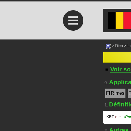
≡
>
Dico
>
Li
Voir s
Applica
0.
Rimes
Définit
1.
KET
n.m.
Par
#
Autres
2.