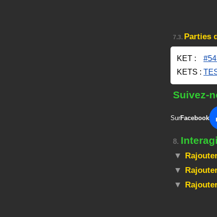
Parties 
7.3.
KET :
#54
KETS :
TES
Suivez-n
Sur
Facebook
Interag
8.
Rajouter
Rajouter
Rajoute