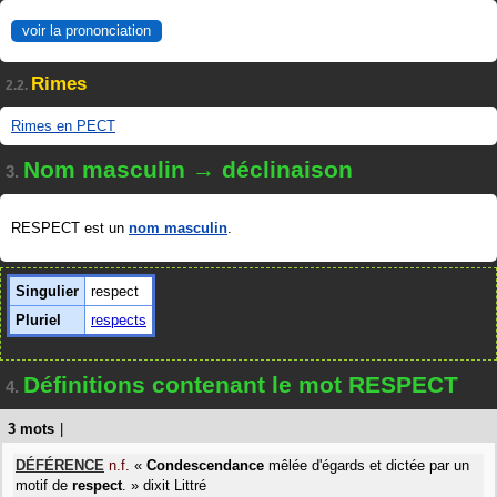
voir la prononciation
Rimes
2.2.
Rimes en PECT
Nom masculin → déclinaison
3.
RESPECT est un
nom masculin
.
Singulier
respect
Pluriel
respects
Définitions contenant le mot RESPECT
4.
3 mots
|
DÉFÉRENCE
n.f.
«
Condescendance
mêlée d'égards et dictée par un
motif de
respect
.
»
dixit
Littré