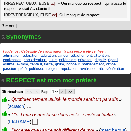
IRRESPECTUEUX
,
EUSE
adj.
«
Qui manque au
respect
; qui blesse le
respect.
»
dixit
Académie 8
IRRÉVÉRENCIEUX
,
EUSE
adj.
Qui manque de
respect
.
3 mots
|
Synonymes
5.
Prudence ! Cette liste de synonymes n'a pas encore été vérifiée…
admiration
,
adoration
,
adulation
,
amour
,
attachement
,
attention
,
confession
,
considération
,
culte
,
déférence
,
dévotion
,
dignité
,
égard
,
estime
,
extase
,
ferveur
,
fierté
,
gloire
,
honneur
,
ménagement
,
office
,
passion
,
piété
,
politesse
,
religion
,
réputation
,
révérence
,
rite
,
vénération
.
RESPECT est mon mot préféré
6.
15 résultats
|
<<
<
Page
>
>>
«
Quotidiennement utilisé, le monde serait un paradis
»
(
scratch
)
…
«
C'est une bonne base dans cette société actuelle
»
(
LIARAME
)
…
«
j'accepte que l'autre soit différent de moi
» (
marc herout
)