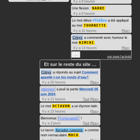
Il y a 8 heures
Une flexion :
NARRE
Il y a 8 heures
Le mot-dièse
#Théâtre
a été appliqué
au mot
TOURNETTE
.
Il y a 11 heures
Plus+
Crisyx
a commenté avec humour le
mot
KIMCHI
.
Il y a 14 heures
Plus+
…
voir toute l'activité
Et sur le reste du site …
Crisyx
a répondu au sujet
Comment
appelle t-on les ronds d'eau?
.
Il y a 20 heures
Plus+
etiennem
a joué la partie
Mercredi 05
juin 2024
.
Il y a 21 heures
Tout
Plus+
Le mot
OCTAVON
a un étymon latin.
Il y a 23 heures
Plus+
Bienvenue
Promenade87
!
Il y a 3 jours
Tout
Plus+
Le taxon
Kerodon rupestris
a comme
nom vernaculaire
MOCO
.