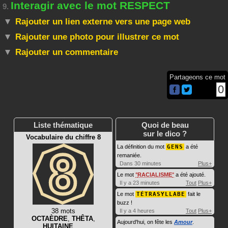
Interagir avec le mot RESPECT
9.
Rajouter un lien externe vers une page web
Rajouter une photo pour illustrer ce mot
Rajouter un commentaire
Partageons ce mot
0
Liste thématique
Quoi de beau
sur le dico ?
Vocabulaire du chiffre 8
La définition du mot
GENS
a été
remaniée.
Dans 30 minutes
Plus+
Le mot
RACIALISME
a été ajouté.
Il y a 23 minutes
Tout
Plus+
Le mot
TÉTRASYLLABE
fait le
buzz !
38 mots
Il y a 4 heures
Tout
Plus+
OCTAÈDRE
,
THÊTA
,
Aujourd'hui, on fête les
Amour
.
HUITAINE
, …