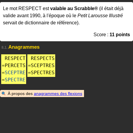
Le mot RESPECT est
valable au Scrabble®
(il était déjà
valide avant 1990, à l'époque où le
Petit Larousse Illustré
servait de dictionnaire de référence).
Score :
11 points
Anagrammes
8.1.
RESPECT
RESPECTS
=
PERCETS
=
SCEPTRES
=
SCEPTRE
=
SPECTRES
=
SPECTRE
À propos des
anagrammes des flexions