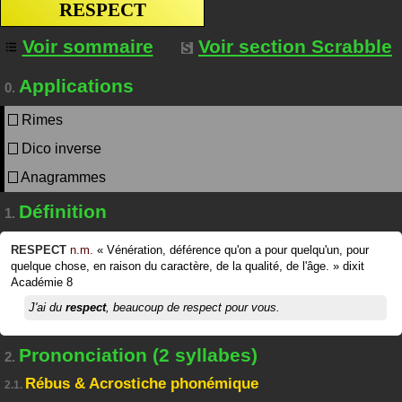
RESPECT
Voir sommaire
Voir section Scrabble
Applications
0.
Rimes
Dico inverse
Anagrammes
Définition
1.
RESPECT
n.m.
«
Vénération, déférence qu'on a pour quelqu'un, pour
quelque chose, en raison du caractère, de la qualité, de l'âge.
»
dixit
Académie 8
J'ai du
respect
, beaucoup de respect pour vous.
Prononciation (2 syllabes)
2.
Rébus & Acrostiche phonémique
2.1.