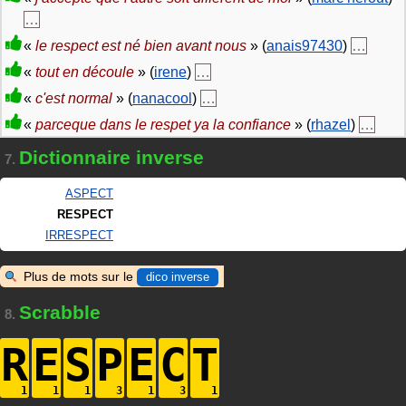
…
«
le respect est né bien avant nous
» (
anais97430
)
…
«
tout en découle
» (
irene
)
…
«
c'est normal
» (
nanacool
)
…
«
parceque dans le respet ya la confiance
» (
rhazel
)
…
Dictionnaire inverse
7.
ASPECT
RESPECT
IRRESPECT
Plus de mots sur le
dico inverse
Scrabble
8.
R
E
S
P
E
C
T