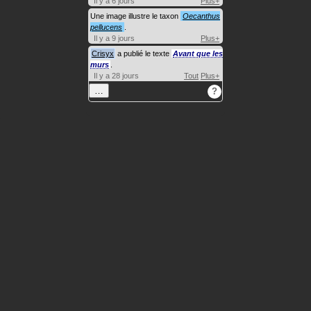
Il y a 6 jours
Plus+
Une image illustre le taxon
Oecanthus
pellucens
.
Il y a 9 jours
Plus+
Crisyx
a publié le texte
Avant que les
murs
.
Il y a 28 jours
Tout
Plus+
…
?