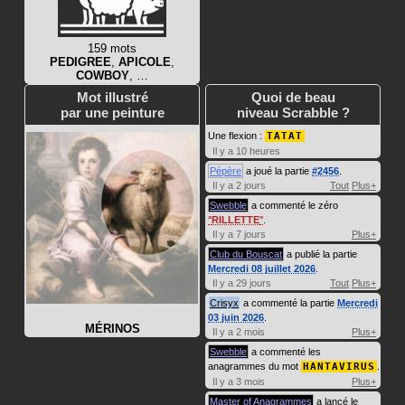
159 mots
PEDIGREE
,
APICOLE
,
COWBOY
, …
Mot illustré
Quoi de beau
par une peinture
niveau Scrabble ?
Une flexion :
TATAT
Il y a 10 heures
Pépère
a joué la partie
#2456
.
Il y a 2 jours
Tout
Plus+
Swebble
a commenté le zéro
RILLETTE
.
Il y a 7 jours
Plus+
Club du Bouscat
a publié la partie
Mercredi 08 juillet 2026
.
Il y a 29 jours
Tout
Plus+
Crisyx
a commenté la partie
Mercredi
03 juin 2026
.
MÉRINOS
Il y a 2 mois
Plus+
Swebble
a commenté les
anagrammes du mot
HANTAVIRUS
.
Il y a 3 mois
Plus+
Master of Anagrammes
a lancé le