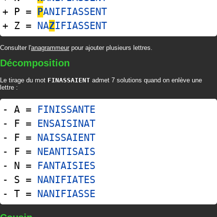
+ P =
P
ANIFIASSENT
+ Z =
NA
Z
IFIASSENT
Consulter l'
anagrammeur
pour ajouter plusieurs lettres.
Décomposition
Le tirage du mot
FINASSAIENT
admet 7 solutions quand on enlève une
lettre :
- A =
FINISSANTE
- F =
ENSAISINAT
- F =
NAISSAIENT
- F =
NEANTISAIS
- N =
FANTAISIES
- S =
NANIFIATES
- T =
NANIFIASSE