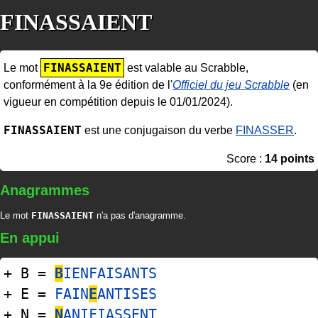
FINASSAIENT
FINASSAIENT
Le mot
est valable au Scrabble,
conformément à la 9e édition de l'
Officiel du jeu Scrabble
(en
vigueur en compétition depuis le 01/01/2024).
FINASSAIENT
est une conjugaison du verbe
FINASSER
.
Score :
14 points
Anagrammes
Le mot
FINASSAIENT
n'a pas d'anagramme.
En appui
+ B =
B
IENFAISANTS
+ E =
FAIN
E
ANTISES
+ N =
N
ANIFIASSENT