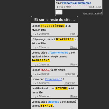
sujet
Prénoms anagrammes
.
Il y a 4 mois
Tout
Plus+
…
voir toute l'activité
Et sur le reste du site …
Le mot
PROGESTÉRONE
a un
étymon latin.
Il y a 2 heures
Plus+
L'étymologie du mot
DIACHYLON
a
été modifiée.
Il y a 2 heures
Plus+
Le mot-dièse
#ToponymeVille
a été
appliqué à l'étymologie du mot
DAMASCÈNE
.
Il y a 2 heures
Plus+
Le mot
ISAAC
a été ajouté.
Il y a 2 heures
Tout
Plus+
Bienvenue
Promenade87
!
Il y a 5 heures
Tout
Plus+
La définition du mot
SEXEUR
a été
remaniée.
Il y a 5 heures
Plus+
Le mot-dièse
#Élevage
a été appliqué
au mot
SEXAGE
.