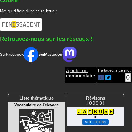
Cousin
Mot qui diffère d'une seule lettre :
FIN
I
SSAIENT
Retrouvez-nous sur les réseaux !
Sur
Facebook
Sur
Mastodon
Ajouter un
Partageons ce mot
commentaire
0
Liste thématique
Révisons
l'ODS 9 !
Vocabulaire de l'élevage
J
A
M
B
O
S
E
=
voir solution