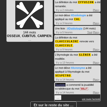
La définition du mot
EFFUSION
a été
remaniée.
Il y a 2 minutes
Plus+
Le mot-dièse
#Ostéologie
a été
appliqué au mot
CAL
.
Il y a 3 heures
Plus+
Une liste :
#Ostéologie
(144 mots)
144 mots
Il y a 5 heures
Tout
Plus+
OSSEUX
,
CUBITUS
,
CARPIEN
,
La définition du mot
…
CLAVICULAIRE
renvoie vers
CLAVICULE
.
Il y a 9 heures
Plus+
L'étymologie du mot
GLÉNER
a été
modifiée.
Il y a 13 heures
Plus+
Le mot-dièse
#Acronyme
a été
appliqué à l'étymologie du mot
VESPÉTRO
.
Il y a 14 heures
Plus+
Swebble
a commenté la jouabilité
scrabblesque du mot
MILF
.
Il y a 14 heures
Plus+
…
voir toute l'activité
Et sur le reste du site …