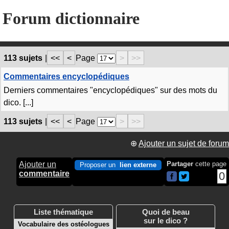
Forum dictionnaire
113 sujets
|
<<
<
Page
>
>>
Commentaires encyclopédiques
Derniers commentaires "encyclopédiques" sur des mots du
dico. [...]
113 sujets
|
<<
<
Page
>
>>
⊕
Ajouter un sujet de forum
Ajouter un
Partager
cette page
Proposer un
lien externe
commentaire
0
Liste thématique
Quoi de beau
sur le dico ?
Vocabulaire des ostéologues