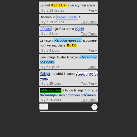
Le mot
KIFFER
a un étymon arabe.
Il y a 14 heures
Plus+
Bienvenue
Promenade87
!
Il y a 19 heures
Tout
Plus+
Pépère
a joué la partie
#2456
.
Il y a 2 jours
Tout
Plus+
Le taxon
Kerodon rupestris
a comme
nom vernaculaire
MOCO
.
Il y a 4 jours
Plus+
Une image illustre le taxon
Oecanthus
pellucens
.
Il y a 6 jours
Plus+
Crisyx
a publié le texte
Avant que les
murs
.
Il y a 25 jours
Tout
Plus+
addictionnaire
a lancé le sujet
Filtrage
thématique des citations littéraires
.
Il y a 26 jours
Tout
Plus+
…
?