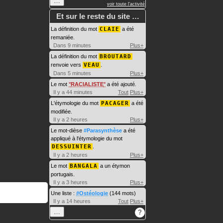
…
voir toute l'activité
Et sur le reste du site …
La définition du mot
CLAIE
a été
remaniée.
Dans 9 minutes
Plus+
La définition du mot
BROUTARD
renvoie vers
VEAU
.
Dans 5 minutes
Plus+
Le mot
RACIALISTE
a été ajouté.
Il y a 44 minutes
Tout
Plus+
L'étymologie du mot
PACAGER
a été
modifiée.
Il y a 2 heures
Plus+
Le mot-dièse
#Parasynthèse
a été
appliqué à l'étymologie du mot
DESSUINTER
.
Il y a 2 heures
Plus+
Le mot
BANGALA
a un étymon
portugais.
Il y a 3 heures
Plus+
Une liste :
#Ostéologie
(144 mots)
Il y a 14 heures
Tout
Plus+
…
?