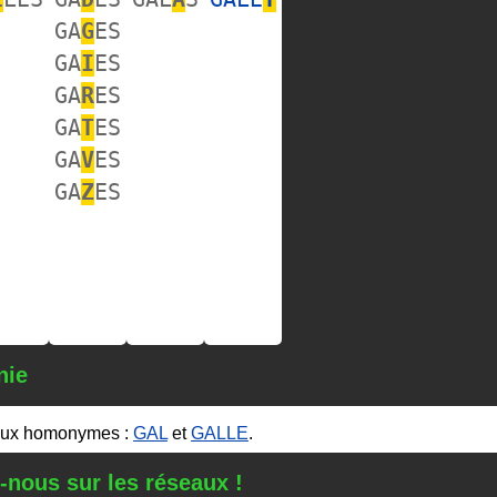
GA
G
ES
GA
I
ES
GA
R
ES
GA
T
ES
GA
V
ES
GA
Z
ES
nie
ux homonymes :
GAL
et
GALLE
.
-nous sur les réseaux !