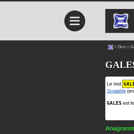
≡
>
Dico
>
G
GALE
GAL
Le mot
Scrabble
(en
GALES
est le
Anagram