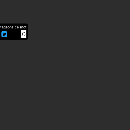
rtageons ce mot
0