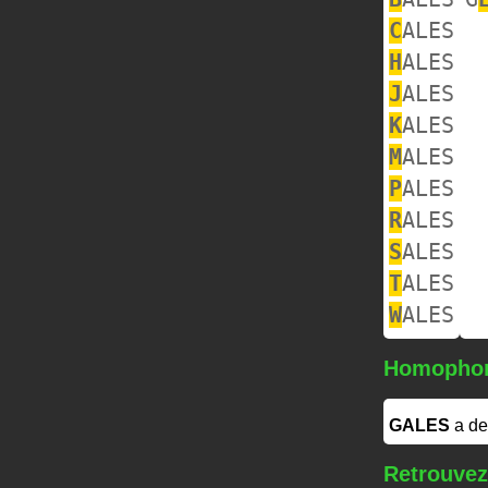
C
ALES
H
ALES
J
ALES
K
ALES
M
ALES
P
ALES
R
ALES
S
ALES
T
ALES
W
ALES
Homopho
GALES
a de
Retrouvez