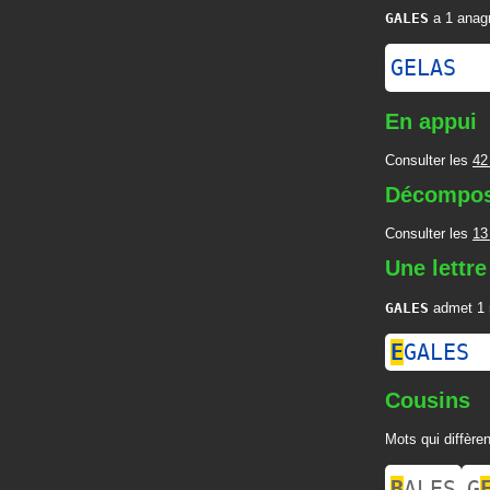
GALES
a 1 anag
GELAS
En appui
Consulter les
42
Décompos
Consulter les
13
Une lettre
GALES
admet 1 r
E
GALES
Cousins
Mots qui diffèren
B
ALES
G