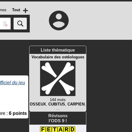
+
mes
Tout
Liste thématique
Vocabulaire des ostéologues
fficiel du jeu
144 mots
OSSEUX
,
CUBITUS
,
CARPIEN
,
…
re :
6 points
Révisons
l'ODS 9 !
F
E
T
A
R
D