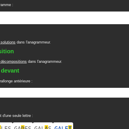
ramme :
 solutions
dans l'anagrammeur.
ition
 décompositions
dans l'anagrammeur.
 devant
allonge antérieure :
t d'une seule lettre :
E
LES
GA
D
ES
GAL
A
S
GALE
T