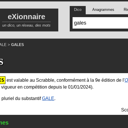
Dico
Anagrammes
Ri
eXionnaire
un dico, un réseau, des mots
ALE
>
GALES
S
ES
est valable au Scrabble, conformément à la 9e édition de l'
O
 vigueur en compétition depuis le 01/01/2024).
 pluriel du substantif
GALE
.
Sco
mes