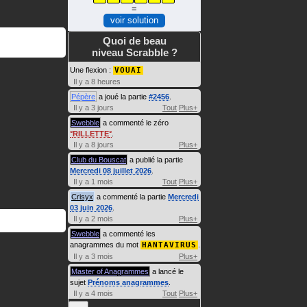
=
voir solution
Quoi de beau
niveau Scrabble ?
Une flexion :
VOUAI
Il y a 8 heures
Pépère
a joué la partie
#2456
.
Il y a 3 jours
Tout
Plus+
Swebble
a commenté le zéro
RILLETTE
.
Il y a 8 jours
Plus+
Club du Bouscat
a publié la partie
Mercredi 08 juillet 2026
.
Il y a 1 mois
Tout
Plus+
Crisyx
a commenté la partie
Mercredi
03 juin 2026
.
Il y a 2 mois
Plus+
Swebble
a commenté les
anagrammes du mot
HANTAVIRUS
.
Il y a 3 mois
Plus+
Master of Anagrammes
a lancé le
sujet
Prénoms anagrammes
.
Il y a 4 mois
Tout
Plus+