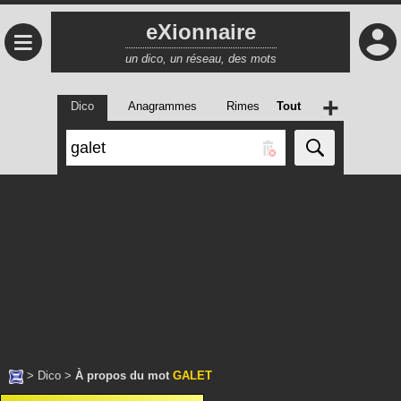
eXionnaire
≡
un dico, un réseau, des mots
+
Dico
Anagrammes
Rimes
Tout
>
Dico
>
À propos du mot
GALET