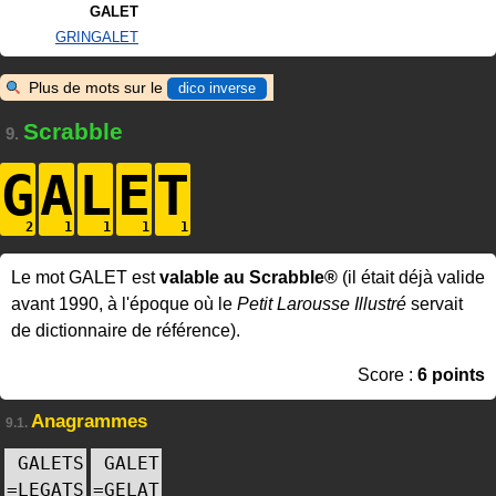
GALET
GRINGALET
Plus de mots sur le
dico inverse
Scrabble
9.
G
A
L
E
T
Le mot GALET est
valable au Scrabble®
(il était déjà valide
avant 1990, à l'époque où le
Petit Larousse Illustré
servait
de dictionnaire de référence).
Score :
6 points
Anagrammes
9.1.
GALETS
GALET
=
LEGATS
=
GELAT