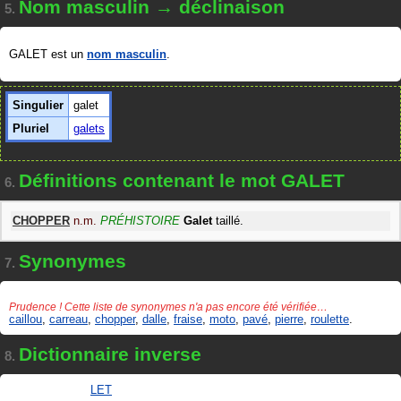
Nom masculin → déclinaison
5.
GALET est un
nom masculin
.
Singulier
galet
Pluriel
galets
Définitions contenant le mot GALET
6.
CHOPPER
n.m.
PRÉHISTOIRE
Galet
taillé.
Synonymes
7.
Prudence ! Cette liste de synonymes n'a pas encore été vérifiée…
caillou
,
carreau
,
chopper
,
dalle
,
fraise
,
moto
,
pavé
,
pierre
,
roulette
.
Dictionnaire inverse
8.
LET