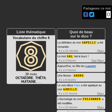
Partageons ce mot
0
Liste thématique
Quoi de beau
sur le dico ?
Vocabulaire du chiffre 8
La définition du mot
SAPELLI
a été
remaniée.
Il y a 15 minutes
Plus+
Le mot
GAL
fait le buzz !
Il y a 2 heures
Tout
Plus+
Aujourd'hui, on fête les
Laurent
.
Il y a 6 heures
38 mots
Une flexion :
GAURS
OCTAÈDRE
,
THÊTA
,
Il y a 6 heures
HUITAINE
, …
Le mot-dièse
#Jeu
a été appliqué au
mot
GOBILLE
.
Il y a 21 heures
Plus+
L'étymologie du mot
FUSIONNER
a
été modifiée.
Il y a 22 heures
Plus+