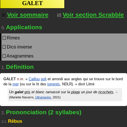
GALET
Voir sommaire
Voir section Scrabble
Applications
0.
Rimes
Dico inverse
Anagrammes
Définition
1.
GALET
n.m.
«
Caillou
poli
et arrondi aux angles qui se trouve sur le bord
de la
mer
(ou sur le lit des
torrents
, NDLR).
»
dixit
Littré
Un
galet
gris
et blanc ramassé sur la
plage
un jour de
ricochets
.
Mariette Navarro
Ultramarins
2021
Prononciation (2 syllabes)
2.
Rébus
2.1.