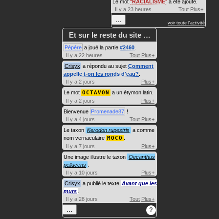
Le mot
RACIALISME
a été ajouté.
Il y a 23 heures
Tout
Plus+
…
voir toute l'activité
Et sur le reste du site …
Pépère
a joué la partie
#2460
.
Il y a 22 heures
Tout
Plus+
Crisyx
a répondu au sujet
Comment
appelle t-on les ronds d'eau?
.
Il y a 2 jours
Plus+
Le mot
OCTAVON
a un étymon latin.
Il y a 2 jours
Plus+
Bienvenue
Promenade87
!
Il y a 4 jours
Tout
Plus+
Le taxon
Kerodon rupestris
a comme
nom vernaculaire
MOCO
.
Il y a 7 jours
Plus+
Une image illustre le taxon
Oecanthus
pellucens
.
Il y a 10 jours
Plus+
Crisyx
a publié le texte
Avant que les
murs
.
Il y a 28 jours
Tout
Plus+
…
?