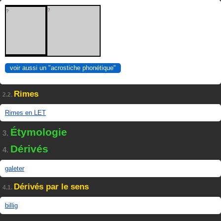
?
?
voir aussi un "acrostiche phonétique"
Rimes
2.2.
Rimes en LET
Étymologie
3.
Dérivés
4.
galeter
Dérivés par le sens
4.1.
billig