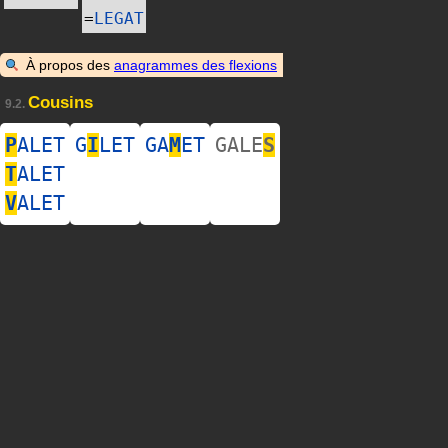
=
LEGAT
À propos des
anagrammes des flexions
Cousins
9.2.
P
ALET
G
I
LET
GA
M
ET
GALE
S
T
ALET
V
ALET