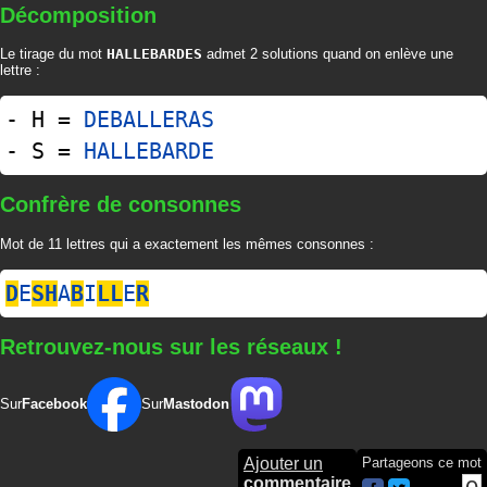
Décomposition
Le tirage du mot
HALLEBARDES
admet 2 solutions quand on enlève une
lettre :
- H =
DEBALLERAS
- S =
HALLEBARDE
Confrère de consonnes
Mot de 11 lettres qui a exactement les mêmes consonnes :
D
E
S
H
A
B
I
L
L
E
R
Retrouvez-nous sur les réseaux !
Sur
Facebook
Sur
Mastodon
Ajouter un
Partageons ce mot
commentaire