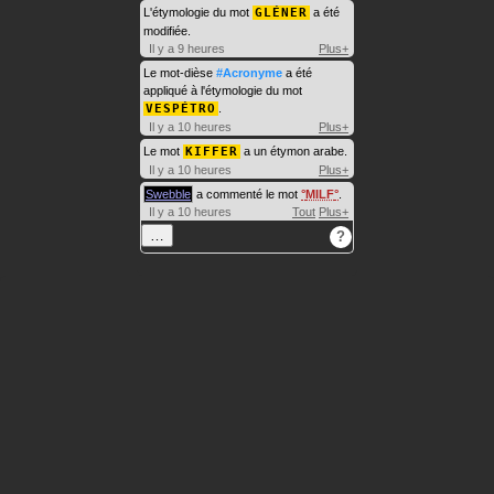
L'étymologie du mot
GLÉNER
a été
modifiée.
Il y a 9 heures
Plus+
Le mot-dièse
#Acronyme
a été
appliqué à l'étymologie du mot
VESPÉTRO
.
Il y a 10 heures
Plus+
Le mot
KIFFER
a un étymon arabe.
Il y a 10 heures
Plus+
Swebble
a commenté le mot
MILF
.
Il y a 10 heures
Tout
Plus+
…
?