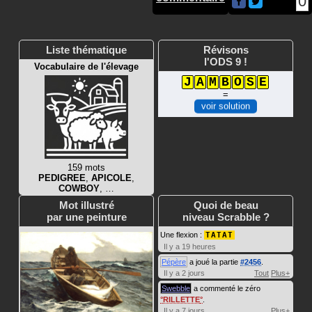
0
Liste thématique
Révisons
l'ODS 9 !
Vocabulaire de l'élevage
J
A
M
B
O
S
E
=
voir solution
159 mots
PEDIGREE
,
APICOLE
,
COWBOY
, …
Mot illustré
Quoi de beau
par une peinture
niveau Scrabble ?
Une flexion :
TATAT
Il y a 19 heures
Pépère
a joué la partie
#2456
.
Il y a 2 jours
Tout
Plus+
Swebble
a commenté le zéro
RILLETTE
.
Il y a 7 jours
Plus+