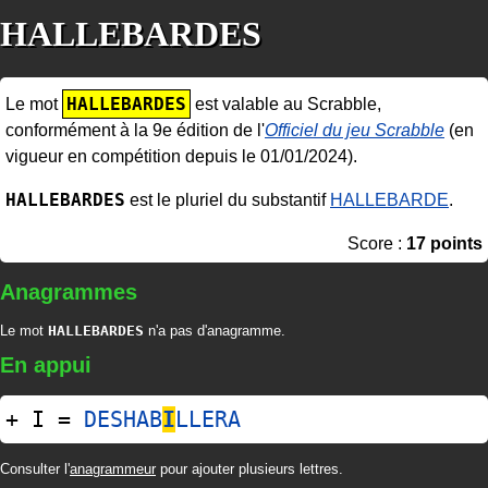
HALLEBARDES
HALLEBARDES
Le mot
est valable au Scrabble,
conformément à la 9e édition de l'
Officiel du jeu Scrabble
(en
vigueur en compétition depuis le 01/01/2024).
HALLEBARDES
est le pluriel du substantif
HALLEBARDE
.
Score :
17 points
Anagrammes
Le mot
HALLEBARDES
n'a pas d'anagramme.
En appui
+ I =
DESHAB
I
LLERA
Consulter l'
anagrammeur
pour ajouter plusieurs lettres.