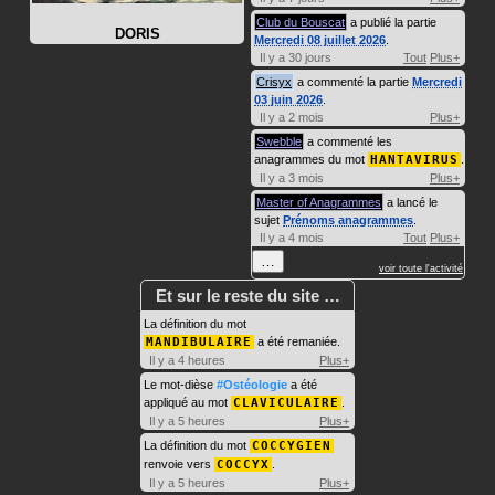
Club du Bouscat
a publié la partie
DORIS
Mercredi 08 juillet 2026
.
Il y a 30 jours
Tout
Plus+
Crisyx
a commenté la partie
Mercredi
03 juin 2026
.
Il y a 2 mois
Plus+
Swebble
a commenté les
anagrammes du mot
HANTAVIRUS
.
Il y a 3 mois
Plus+
Master of Anagrammes
a lancé le
sujet
Prénoms anagrammes
.
Il y a 4 mois
Tout
Plus+
…
voir toute l'activité
Et sur le reste du site …
La définition du mot
MANDIBULAIRE
a été remaniée.
Il y a 4 heures
Plus+
Le mot-dièse
#Ostéologie
a été
appliqué au mot
CLAVICULAIRE
.
Il y a 5 heures
Plus+
La définition du mot
COCCYGIEN
renvoie vers
COCCYX
.
Il y a 5 heures
Plus+