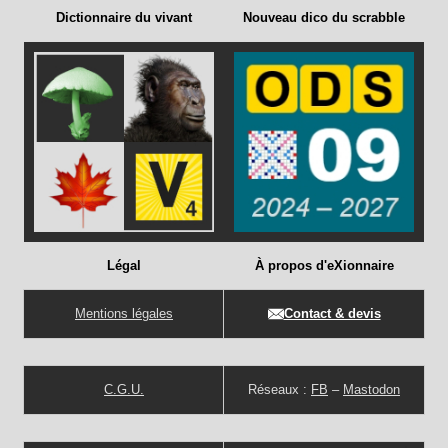
Dictionnaire du vivant
Nouveau dico du scrabble
Légal
À propos d'eXionnaire
Mentions légales
Contact & devis
C.G.U.
Réseaux :
FB
–
Mastodon