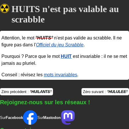
HUITS n'est pas valable au
scrabble
Attention, le mot
HUITS
n'est pas valide au scrabble. Il ne
figure pas dans l'
Officiel du jeu Scrabble
.
Pourquoi ? Parce que le mot
HUIT
est invariable : il ne se met
jamais au pluriel.
Conseil : révisez les
mots invariables
.
Zéro précédent :
HUILANTS
Zéro suivant :
HULULEE
Rejoignez-nous sur les réseaux !
Sur
Facebook
Sur
Mastodon