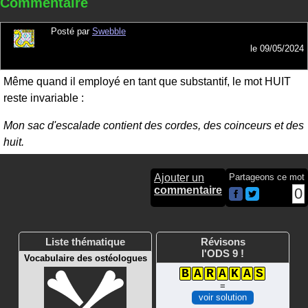
Commentaire
Posté par
Swebble
le
09/05/2024
Même quand il employé en tant que substantif, le mot HUIT
reste invariable :
Mon sac d'escalade contient des cordes, des coinceurs et des
huit.
Ajouter un
Partageons ce mot
commentaire
0
Liste thématique
Révisons
l'ODS 9 !
Vocabulaire des ostéologues
B
A
R
A
K
A
S
=
voir solution