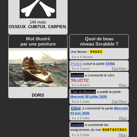
144 mots
OSSEUX
,
CUBITUS
,
CARPIEN
,
…
Mot illustré
Quoi de beau
par une peinture
niveau Scrabble ?
Une flexion :
VOUAI
Il y a 4 heures
Pépère
a joué la partie
#2456
.
Il y a 2 jours
Tout
Plus+
Swebble
a commenté le zéro
RILLETTE
.
Il y a 8 jours
Plus+
Club du Bouscat
a publié la partie
DORIS
Mercredi 08 juillet 2026
.
Il y a 1 mois
Tout
Plus+
Crisyx
a commenté la partie
Mercredi
03 juin 2026
.
Il y a 2 mois
Plus+
Swebble
a commenté les
anagrammes du mot
HANTAVIRUS
.
Il y a 3 mois
Plus+