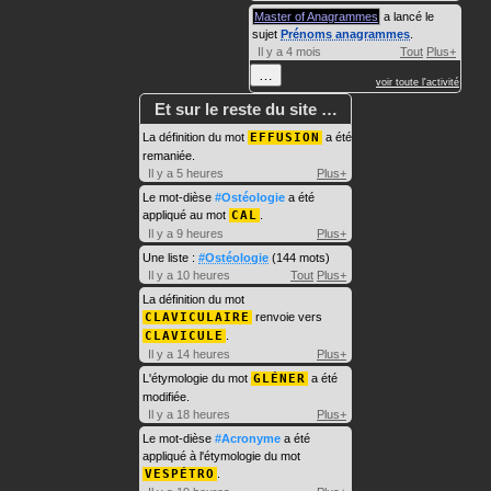
Master of Anagrammes
a lancé le
sujet
Prénoms anagrammes
.
Il y a 4 mois
Tout
Plus+
…
voir toute l'activité
Et sur le reste du site …
La définition du mot
EFFUSION
a été
remaniée.
Il y a 5 heures
Plus+
Le mot-dièse
#Ostéologie
a été
appliqué au mot
CAL
.
Il y a 9 heures
Plus+
Une liste :
#Ostéologie
(144 mots)
Il y a 10 heures
Tout
Plus+
La définition du mot
CLAVICULAIRE
renvoie vers
CLAVICULE
.
Il y a 14 heures
Plus+
L'étymologie du mot
GLÉNER
a été
modifiée.
Il y a 18 heures
Plus+
Le mot-dièse
#Acronyme
a été
appliqué à l'étymologie du mot
VESPÉTRO
.