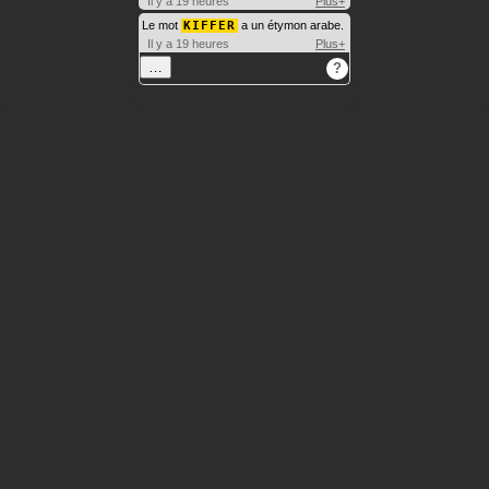
Il y a 19 heures
Plus+
Le mot
KIFFER
a un étymon arabe.
Il y a 19 heures
Plus+
…
?