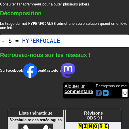
Consulter l'
anagrammeur
pour ajouter plusieurs jokers.
Décomposition
Le tirage du mot
HYPERFOCALES
admet une seule solution quand on enlève
une lettre :
- S =
HYPERFOCALE
Retrouvez-nous sur les réseaux !
Sur
Facebook
Sur
Mastodon
Ajouter un
Partageons ce mot
commentaire
0
Liste thématique
Révisons
l'ODS 9 !
Vocabulaire des ostéologues
M
I
N
O
R
E