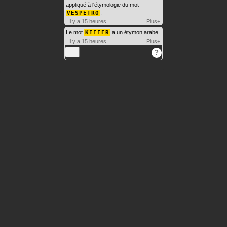
appliqué à l'étymologie du mot
VESPÉTRO
.
Il y a 15 heures
Plus+
Le mot
KIFFER
a un étymon arabe.
Il y a 15 heures
Plus+
…
?