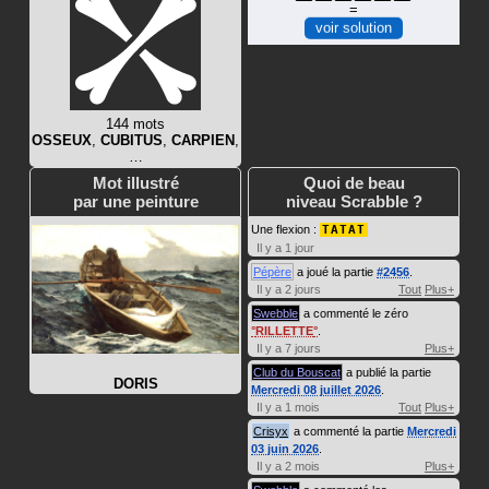
=
voir solution
144 mots
OSSEUX
,
CUBITUS
,
CARPIEN
,
…
Mot illustré
Quoi de beau
par une peinture
niveau Scrabble ?
Une flexion :
TATAT
Il y a 1 jour
Pépère
a joué la partie
#2456
.
Il y a 2 jours
Tout
Plus+
Swebble
a commenté le zéro
RILLETTE
.
Il y a 7 jours
Plus+
Club du Bouscat
a publié la partie
DORIS
Mercredi 08 juillet 2026
.
Il y a 1 mois
Tout
Plus+
Crisyx
a commenté la partie
Mercredi
03 juin 2026
.
Il y a 2 mois
Plus+