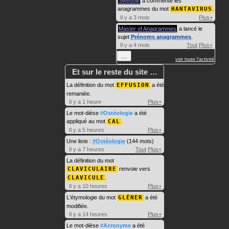
Swebble
a commenté les
anagrammes du mot
HANTAVIRUS
.
Il y a 3 mois
Plus+
Master of Anagrammes
a lancé le
sujet
Prénoms anagrammes
.
Il y a 4 mois
Tout
Plus+
…
voir toute l'activité
Et sur le reste du site …
La définition du mot
EFFUSION
a été
remaniée.
Il y a 1 heure
Plus+
Le mot-dièse
#Ostéologie
a été
appliqué au mot
CAL
.
Il y a 5 heures
Plus+
Une liste :
#Ostéologie
(144 mots)
Il y a 7 heures
Tout
Plus+
La définition du mot
CLAVICULAIRE
renvoie vers
CLAVICULE
.
Il y a 10 heures
Plus+
L'étymologie du mot
GLÉNER
a été
modifiée.
Il y a 14 heures
Plus+
Le mot-dièse
#Acronyme
a été