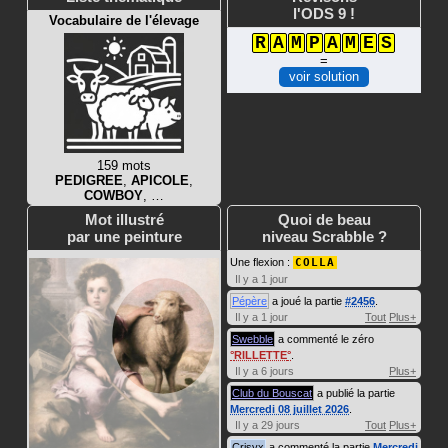
l'ODS 9 !
Vocabulaire de l'élevage
R
A
M
P
A
M
E
S
=
voir solution
159 mots
PEDIGREE
,
APICOLE
,
COWBOY
, …
Mot illustré
Quoi de beau
par une peinture
niveau Scrabble ?
Une flexion :
COLLA
Il y a 1 jour
Pépère
a joué la partie
#2456
.
Il y a 1 jour
Tout
Plus+
Swebble
a commenté le zéro
RILLETTE
.
Il y a 6 jours
Plus+
Club du Bouscat
a publié la partie
Mercredi 08 juillet 2026
.
Il y a 29 jours
Tout
Plus+
Crisyx
a commenté la partie
Mercredi