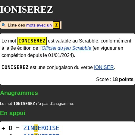
IONISEREZ
Liste des
mots avec un
Z
IONISEREZ
Le mot
est valable au Scrabble, conformément
à la 9e édition de l'
Officiel du jeu Scrabble
(en vigueur en
compétition depuis le 01/01/2024).
IONISEREZ
est une conjugaison du verbe
IONISER
.
Score :
18 points
Anagrammes
Le mot
IONISEREZ
n'a pas d'anagramme.
En appui
+ D =
ZIN
D
EROISE