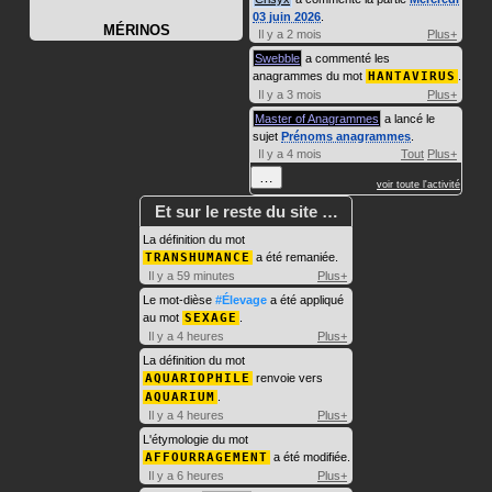
03 juin 2026
.
MÉRINOS
Il y a 2 mois
Plus+
Swebble
a commenté les
anagrammes du mot
HANTAVIRUS
.
Il y a 3 mois
Plus+
Master of Anagrammes
a lancé le
sujet
Prénoms anagrammes
.
Il y a 4 mois
Tout
Plus+
…
voir toute l'activité
Et sur le reste du site …
La définition du mot
TRANSHUMANCE
a été remaniée.
Il y a 59 minutes
Plus+
Le mot-dièse
#Élevage
a été appliqué
au mot
SEXAGE
.
Il y a 4 heures
Plus+
La définition du mot
AQUARIOPHILE
renvoie vers
AQUARIUM
.
Il y a 4 heures
Plus+
L'étymologie du mot
AFFOURRAGEMENT
a été modifiée.
Il y a 6 heures
Plus+