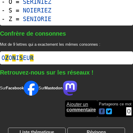
- O =
SERINIEZ
- S =
NOIERIEZ
- Z =
SENIORIE
Confrère de consonnes
Mot de 9 lettres qui a exactement les mêmes consonnes :
O
Z
O
N
I
S
EU
R
Retrouvez-nous sur les réseaux !
Sur
Facebook
Sur
Mastodon
Ajouter un
Partageons ce mot
commentaire
0
Liste thématique
Révisons