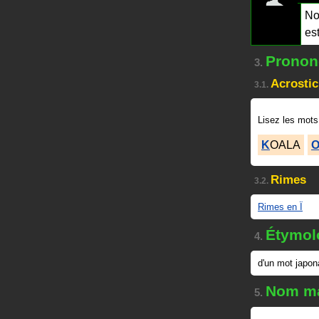
No
es
Prononc
3.
Acrosti
3.1.
Lisez les mots
K
OALA
Rimes
3.2.
Rimes en Ï
Étymol
4.
d'un mot japona
Nom ma
5.