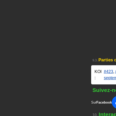
Parties 
9.3.
KOI
#423
,
:
septe
Suivez-n
Sur
Facebook
Intera
10.