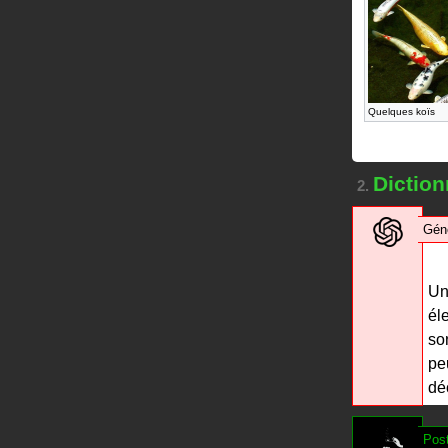
Quelques koïs
Dictionn
2.
Gén
U
él
so
pe
dé
Post