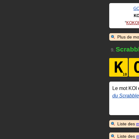
GO
KO
KOKO
Plus de mo
Scrabb
9.
K
Le mot KOI 
du Scrabble
Liste des
m
Liste des
m