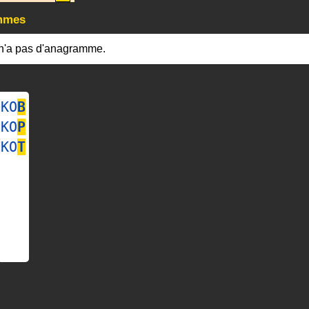
mmes
n'a pas d'anagramme.
KO
B
KO
P
KO
T