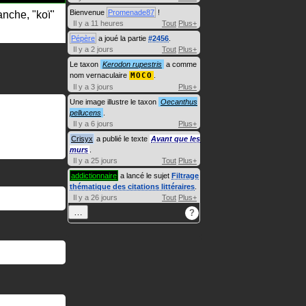
Bienvenue
Promenade87
!
anche, "koï"
Il y a 11 heures
Tout
Plus+
Pépère
a joué la partie
#2456
.
Il y a 2 jours
Tout
Plus+
Le taxon
Kerodon rupestris
a comme
nom vernaculaire
MOCO
.
Il y a 3 jours
Plus+
Une image illustre le taxon
Oecanthus
pellucens
.
Il y a 6 jours
Plus+
Crisyx
a publié le texte
Avant que les
murs
.
Il y a 25 jours
Tout
Plus+
addictionnaire
a lancé le sujet
Filtrage
thématique des citations littéraires
.
Il y a 26 jours
Tout
Plus+
…
?