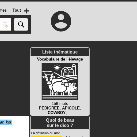
+
mes
Tout
Liste thématique
Vocabulaire de l'élevage
159 mots
PEDIGREE
,
APICOLE
,
COWBOY
, …
Quoi de beau
ar. koi
sur le dico ?
La définition du mot