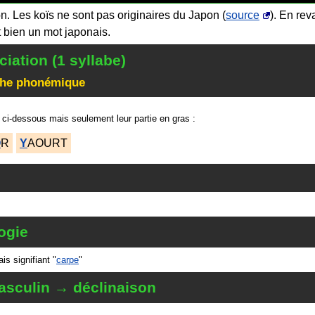
n. Les koïs ne sont pas originaires du Japon (
source
). En rev
t bien un mot japonais.
iation (1 syllabe)
che phonémique
 ci-dessous mais seulement leur partie en gras :
O
R
Y
AOURT
ogie
is signifiant "
carpe
"
sculin → déclinaison