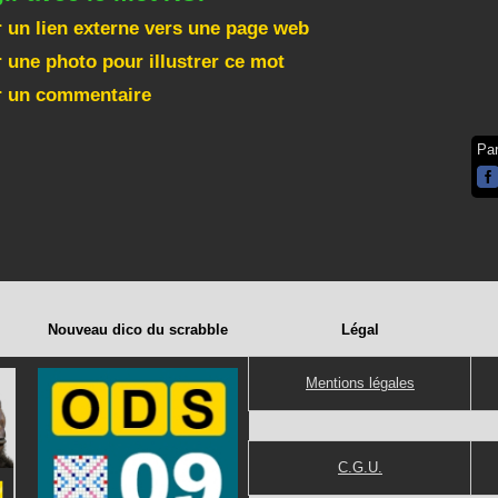
 un lien externe vers une page web
 une photo pour illustrer ce mot
r un commentaire
Pa
Nouveau dico du scrabble
Légal
Mentions légales
C.G.U.