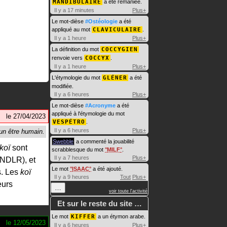
MANDIBULAIRE
a été remaniée.
Il y a 17 minutes
Plus+
Le mot-dièse
#Ostéologie
a été
appliqué au mot
CLAVICULAIRE
.
Il y a 1 heure
Plus+
La définition du mot
COCCYGIEN
renvoie vers
COCCYX
.
Il y a 1 heure
Plus+
L'étymologie du mot
GLÉNER
a été
modifiée.
Il y a 6 heures
Plus+
Le mot-dièse
#Acronyme
a été
appliqué à l'étymologie du mot
le
27/04/2023
VESPÉTRO
.
Il y a 6 heures
Plus+
Swebble
a commenté la jouabilité
koï
sont
scrabblesque du mot
MILF
.
Il y a 7 heures
Plus+
, NDLR), et
Le mot
ISAAC
a été ajouté.
s. Les
koï
Il y a 9 heures
Tout
Plus+
eurs
…
voir toute l'activité
Et sur le reste du site …
Le mot
KIFFER
a un étymon arabe.
le
12/05/2023
Il y a 6 heures
Plus+