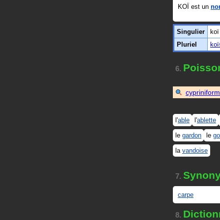
KOÏ est un
no
Singulier
koï
Pluriel
koï
Poisson
6.
cyprinifor
l'
able
l'
ablette
le
gardon
le
go
la
vandoise
Synon
7.
carpe
Diction
8.