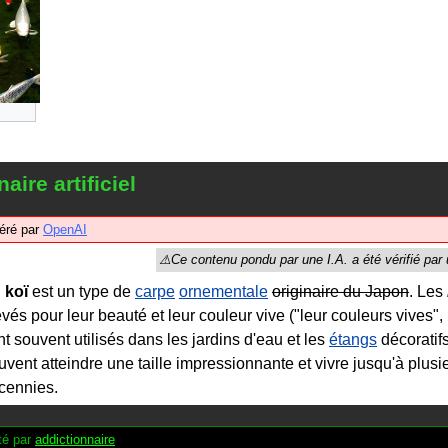
aire artificiel
éré par
OpenAI
n
koï
est un type de
carpe
ornementale
originaire du Japon
. Les
evés pour leur beauté et leur couleur vive ("leur couleurs vives"
nt souvent utilisés dans les jardins d'eau et les
étangs
décoratif
uvent atteindre une taille impressionnante et vivre jusqu'à plusi
cennies.
é par
addictionnaire