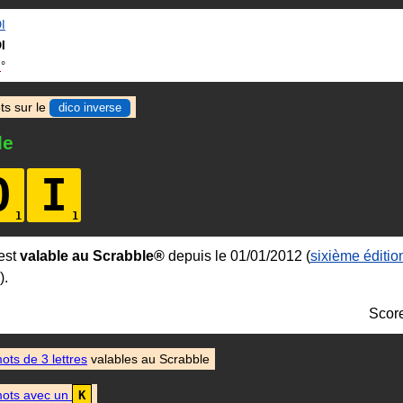
I
I
I
ts sur le
dico inverse
le
O
I
est
valable au Scrabble®
depuis le 01/01/2012 (
sixième édition
).
Scor
ots de 3 lettres
valables au Scrabble
ots avec un
K