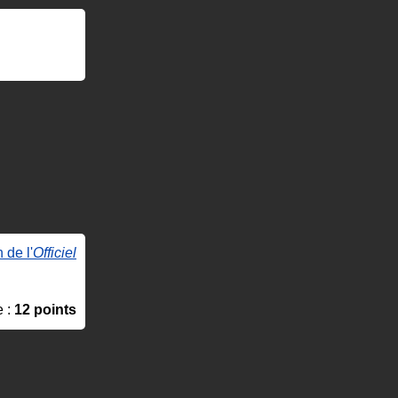
 de l'
Officiel
e :
12 points