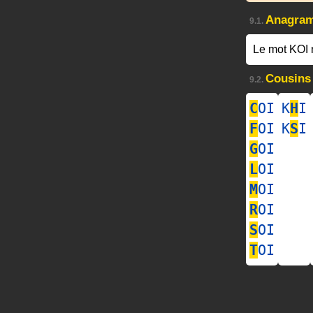
Anagra
9.1.
Le mot KOI 
Cousins
9.2.
C
OI
K
H
I
F
OI
K
S
I
G
OI
L
OI
M
OI
R
OI
S
OI
T
OI