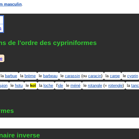
m masculin
.
s
s de l'ordre des cypriniformes
me
la
barbue
la
brème
le
barbeau
le
carassin
(ou
caracin
)
la
carpe
le
cyprin
ujon
le
hotu
le
koï
la
loche
l'
ide
le
méné
le
rotangle
(=
rotengle
)
la
tan
ymes
naire inverse