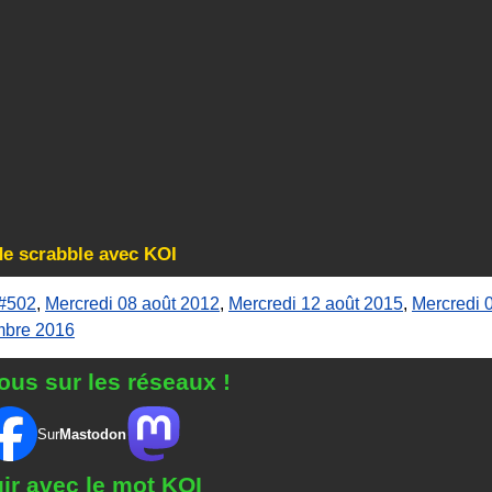
de scrabble avec KOI
#502
,
Mercredi 08 août 2012
,
Mercredi 12 août 2015
,
Mercredi 
mbre 2016
ous sur les réseaux !
Sur
Mastodon
gir avec le mot KOI