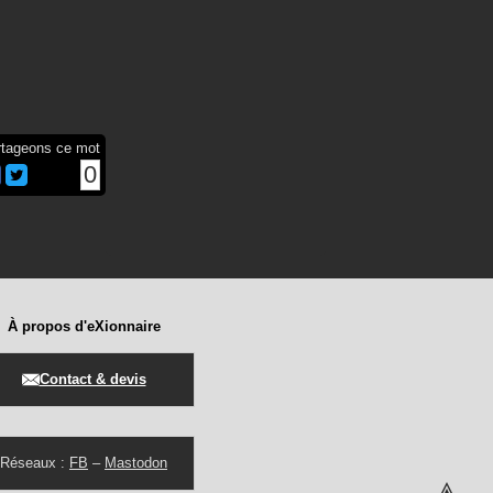
rtageons ce mot
0
À propos d'eXionnaire
Contact & devis
Réseaux :
FB
–
Mastodon