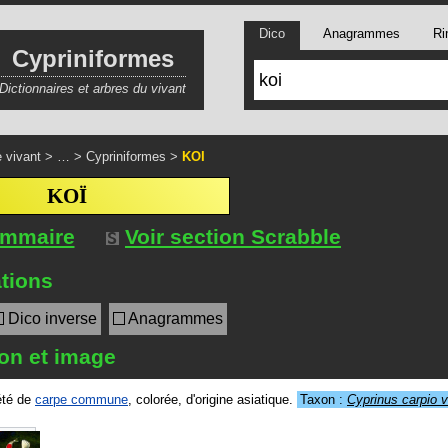
Dico
Anagrammes
Ri
Cypriniformes
Dictionnaires et arbres du vivant
 vivant
> … >
Cypriniformes
>
KOI
KOÏ
ommaire
Voir section Scrabble
tions
Dico inverse
Anagrammes
ion et image
été de
carpe commune
, colorée, d'origine asiatique.
Taxon :
Cyprinus carpio v