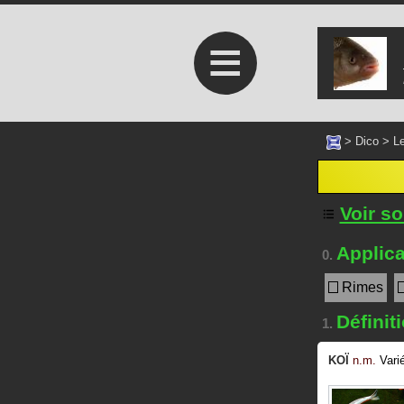
≡
>
Dico
>
Le
Voir s
Applica
0.
Rimes
Définit
1.
KOÏ
n.m.
Vari