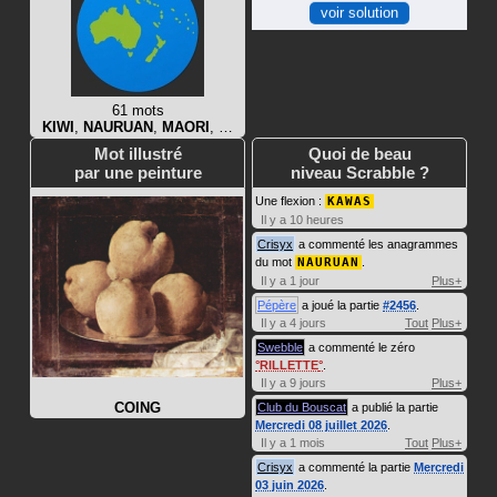
voir solution
61 mots
KIWI
,
NAURUAN
,
MAORI
, …
Mot illustré
Quoi de beau
par une peinture
niveau Scrabble ?
Une flexion :
KAWAS
Il y a 10 heures
Crisyx
a commenté les anagrammes
du mot
NAURUAN
.
Il y a 1 jour
Plus+
Pépère
a joué la partie
#2456
.
Il y a 4 jours
Tout
Plus+
Swebble
a commenté le zéro
RILLETTE
.
Il y a 9 jours
Plus+
COING
Club du Bouscat
a publié la partie
Mercredi 08 juillet 2026
.
Il y a 1 mois
Tout
Plus+
Crisyx
a commenté la partie
Mercredi
03 juin 2026
.