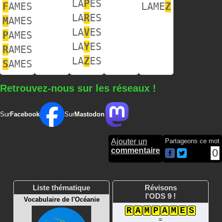
LA
P
ES
F
AMES
LAME
Z
LA
R
ES
M
AMES
LA
V
ES
P
AMES
LA
Y
ES
R
AMES
LA
Z
ES
S
AMES
Retrouvez-nous sur les réseaux !
Sur
Facebook
Sur
Mastodon
Ajouter un
Partageons ce mot
commentaire
0
Liste thématique
Révisons
l'ODS 9 !
Vocabulaire de l'Océanie
R
A
M
P
A
M
E
S
=