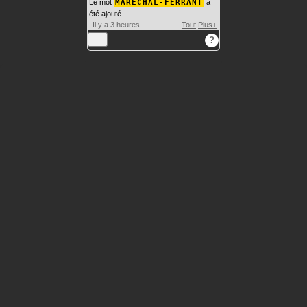
Le mot
MARÉCHAL-FERRANT
a
été ajouté.
Il y a 3 heures
Tout
Plus+
…
?