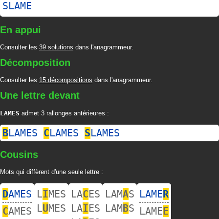
SLAME
En appui
Consulter les
39 solutions
dans l'anagrammeur.
Décomposition
Consulter les
15 décompositions
dans l'anagrammeur.
Une lettre devant
LAMES
admet 3 rallonges antérieures :
B
LAMES
C
LAMES
S
LAMES
Cousins
Mots qui diffèrent d'une seule lettre :
D
AMES
L
I
MES
LA
C
ES
LAM
A
S
LAME
R
L
U
MES
LA
I
ES
LAM
B
S
C
AMES
LAME
E