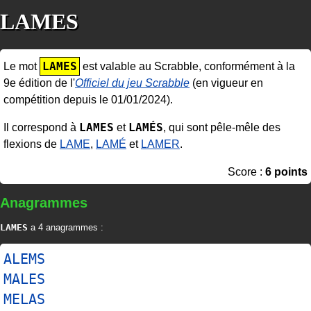
LAMES
LAMES
Le mot
est valable au Scrabble, conformément à la
9e édition de l'
Officiel du jeu Scrabble
(en vigueur en
compétition depuis le 01/01/2024).
LAMES
LAMÉS
Il correspond à
et
, qui sont pêle-mêle des
flexions de
LAME
,
LAMÉ
et
LAMER
.
Score :
6 points
Anagrammes
LAMES
a 4 anagrammes :
ALEMS
MALES
MELAS