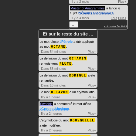
Il y a 2 mois
Plus+
Master of Anagrammes
a lancé le
sujet
Prénoms anagrammes
.
Il y a 4 mois
Tout
Plus+
…
voir toute l'activité
Et sur le reste du site …
Le mot-dièse
#Pétrole
a été appliqué
au mot
OCTANE
.
Dans 54 minutes
Plus+
La définition du mot
OCTAVIN
renvoie vers
FLÛTE
.
Dans 53 minutes
Plus+
La définition du mot
DORIQUE
a été
remaniée.
Dans 16 minutes
Plus+
Le mot
OCTAVON
a un étymon latin.
Il y a 1 heure
Plus+
Swebble
a commenté le mot-dièse
#Groupe#Musique
.
Il y a 2 heures
Plus+
L'étymologie du mot
ROUSQUILLE
a été modifiée.
Il y a 2 heures
Plus+