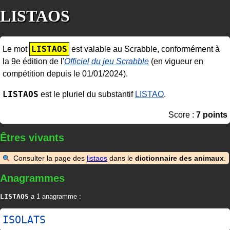
LISTAOS
LISTAOS
Le mot
est valable au Scrabble, conformément à
la 9e édition de l'
Officiel du jeu Scrabble
(en vigueur en
compétition depuis le 01/01/2024).
LISTAOS
est le pluriel du substantif
LISTAO
.
Score :
7 points
Êtres vivants
Consulter la page des
listaos
dans le
dictionnaire des animaux
.
Anagrammes
LISTAOS
a 1 anagramme :
ISOLATS