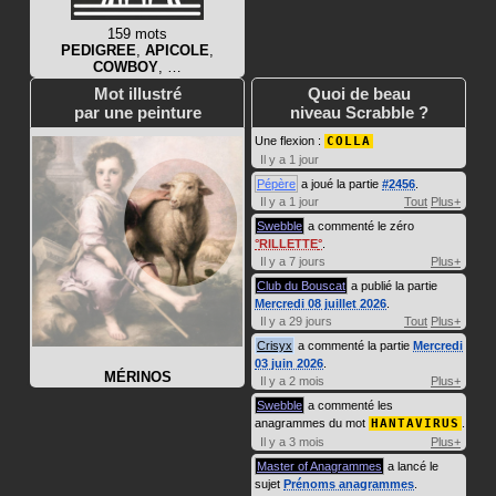
159 mots
PEDIGREE
,
APICOLE
,
COWBOY
, …
Mot illustré
Quoi de beau
par une peinture
niveau Scrabble ?
Une flexion :
COLLA
Il y a 1 jour
Pépère
a joué la partie
#2456
.
Il y a 1 jour
Tout
Plus+
Swebble
a commenté le zéro
RILLETTE
.
Il y a 7 jours
Plus+
Club du Bouscat
a publié la partie
Mercredi 08 juillet 2026
.
Il y a 29 jours
Tout
Plus+
Crisyx
a commenté la partie
Mercredi
03 juin 2026
.
MÉRINOS
Il y a 2 mois
Plus+
Swebble
a commenté les
anagrammes du mot
HANTAVIRUS
.
Il y a 3 mois
Plus+
Master of Anagrammes
a lancé le
sujet
Prénoms anagrammes
.