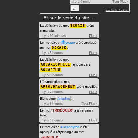
Il y a 4 mois
Tout
Plus+
…
voir toute l'activité
Et sur le reste du site …
La définition du mot
ÉCURIE
a été
remaniée.
Il y a 30 minutes
Plus+
Le mot-dièse
#Élevage
a été appliqué
au mot
SEXAGE
.
Il y a 5 heures
Plus+
La définition du mot
AQUARIOPHILE
renvoie vers
AQUARIUM
.
Il y a 5 heures
Plus+
L'étymologie du mot
AFFOURRAGEMENT
a été modifiée.
Il y a 7 heures
Plus+
Bienvenue
Angeline
!
Il y a 8 heures
Tout
Plus+
Le mot
TRISÉQUER
a un étymon
latin.
Il y a 9 heures
Plus+
Le mot-dièse
#Toponyme
a été
appliqué à l'étymologie du mot
JADARITE
.