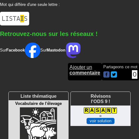
Mot qui diffère d'une seule lettre :
LISTA
I
S
Retrouvez-nous sur les réseaux !
Sur
Facebook
Sur
Mastodon
Ajouter un
Partageons ce mot
commentaire
0
Liste thématique
Révisons
l'ODS 9 !
Vocabulaire de l'élevage
R
A
S
A
N
T
=
voir solution