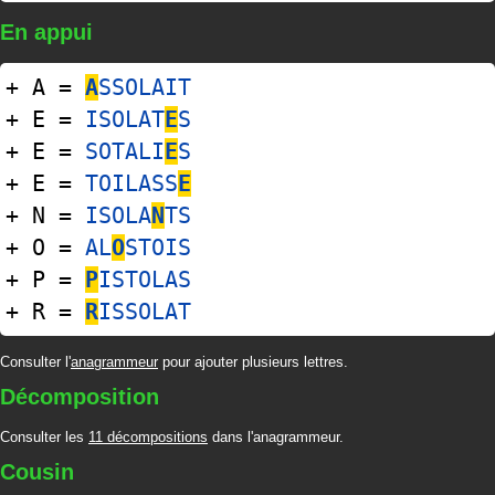
En appui
+ A =
A
SSOLAIT
+ E =
ISOLAT
E
S
+ E =
SOTALI
E
S
+ E =
TOILASS
E
+ N =
ISOLA
N
TS
+ O =
AL
O
STOIS
+ P =
P
ISTOLAS
+ R =
R
ISSOLAT
Consulter l'
anagrammeur
pour ajouter plusieurs lettres.
Décomposition
Consulter les
11 décompositions
dans l'anagrammeur.
Cousin