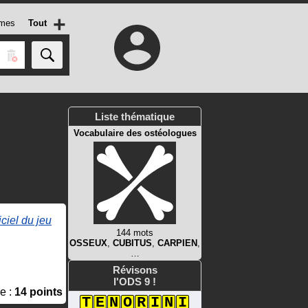
+
mes
Tout
Liste thématique
Vocabulaire des ostéologues
iciel du jeu
144 mots
OSSEUX
,
CUBITUS
,
CARPIEN
,
…
Révisons
l'ODS 9 !
e :
14 points
T
E
N
O
R
I
N
I