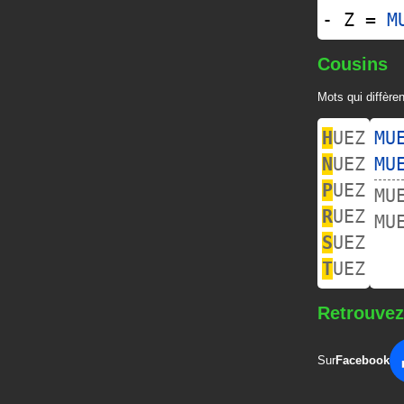
- Z =
M
Cousins
Mots qui diffèren
H
UEZ
MU
N
UEZ
MU
P
UEZ
MU
R
UEZ
MU
S
UEZ
T
UEZ
Retrouvez
Sur
Facebook