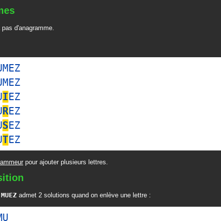
mes
 pas d'anagramme.
UMEZ
UMEZ
U
I
EZ
U
R
EZ
U
S
EZ
U
T
EZ
rammeur
pour ajouter plusieurs lettres.
ition
t
MUEZ
admet 2 solutions quand on enlève une lettre :
MU