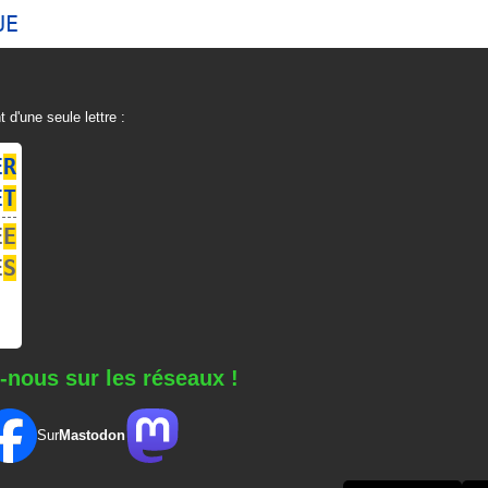
UE
t d'une seule lettre :
E
R
E
T
E
E
E
S
-nous sur les réseaux !
Sur
Mastodon