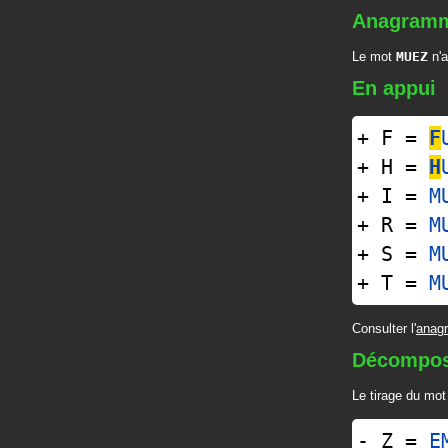
Anagram
Le mot
MUEZ
n'a
En appui
+ F =
F
+ H =
H
+ I =
M
+ R =
M
+ S =
M
+ T =
M
Consulter l'
anag
Décompos
Le tirage du mo
- Z =
E