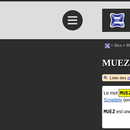
≡
>
Dico
>
M
MUEZ
Liste des
m
MUE
Le mot
Scrabble
(en
MUEZ
est un