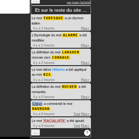
…
voir toute l'activité
Et sur le reste du site …
Le mot
TUDESQUE
a un étymon
italien.
Il y a 2 heures
Plus+
L'étymologie du mot
ALARME
a été
modifiée.
Il y a 2 heures
Plus+
La définition du mot
LARGUER
renvoie vers
CORDAGE
.
Il y a 2 heures
Plus+
Le mot-dièse
#Marine
a été appliqué
au mot
RIS
.
Il y a 2 heures
Plus+
La définition du mot
RUCHER
a été
remaniée.
Il y a 5 heures
Plus+
Crisyx
a commenté le mot
NAURUAN
.
Il y a 9 heures
Tout
Plus+
Le mot
RACIALISTE
a été ajouté.
Il y a 9 heures
Tout
Plus+
…
?