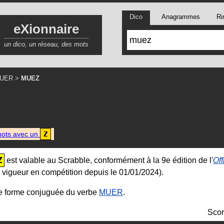
Dico
Anagrammes
Ri
eXionnaire
un dico, un réseau, des mots
UER
>
MUEZ
ots avec un
Z
Z
est valable au Scrabble, conformément à la 9e édition de l'
Off
 vigueur en compétition depuis le 01/01/2024).
e forme conjuguée du verbe
MUER
.
Scor