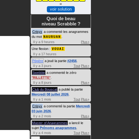
=
voir solution
Quoi de beau
niveau Scrabble ?
Crisyx
a commenté les anagrammes
du mot
NAURUAN
.
Il y a 9 heures
Plus+
Une flexion :
VOUAI
Il y a 17 heures
Pépère
a joué la partie
#2456
.
Il y a 3 jours
Tout
Plus+
Swebble
a commenté le zéro
RILLETTE
.
Il y a 8 jours
Plus+
Club du Bouscat
a publié la partie
Mercredi 08 juillet 2026
.
Il y a 1 mois
Tout
Plus+
Crisyx
a commenté la partie
Mercredi
03 juin 2026
.
Il y a 2 mois
Plus+
Master of Anagrammes
a lancé le
sujet
Prénoms anagrammes
.
Il y a 4 mois
Tout
Plus+