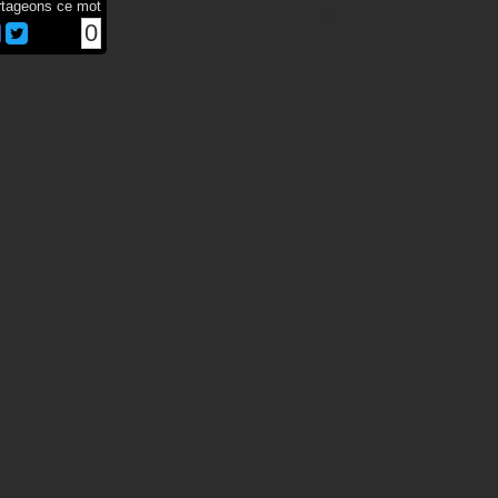
rtageons ce mot
0