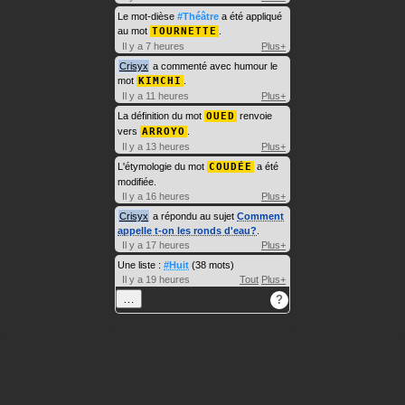
Le mot-dièse
#Théâtre
a été appliqué
au mot
TOURNETTE
.
Il y a 7 heures
Plus+
Crisyx
a commenté avec humour le
mot
KIMCHI
.
Il y a 11 heures
Plus+
La définition du mot
OUED
renvoie
vers
ARROYO
.
Il y a 13 heures
Plus+
L'étymologie du mot
COUDÉE
a été
modifiée.
Il y a 16 heures
Plus+
Crisyx
a répondu au sujet
Comment
appelle t-on les ronds d'eau?
.
Il y a 17 heures
Plus+
Une liste :
#Huit
(38 mots)
Il y a 19 heures
Tout
Plus+
…
?