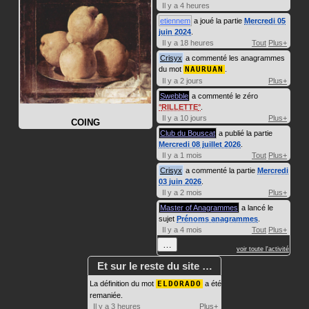
Il y a 4 heures
etiennem
a joué la partie
Mercredi 05
juin 2024
.
Il y a 18 heures
Tout
Plus+
Crisyx
a commenté les anagrammes
du mot
NAURUAN
.
Il y a 2 jours
Plus+
Swebble
a commenté le zéro
RILLETTE
.
Il y a 10 jours
Plus+
COING
Club du Bouscat
a publié la partie
Mercredi 08 juillet 2026
.
Il y a 1 mois
Tout
Plus+
Crisyx
a commenté la partie
Mercredi
03 juin 2026
.
Il y a 2 mois
Plus+
Master of Anagrammes
a lancé le
sujet
Prénoms anagrammes
.
Il y a 4 mois
Tout
Plus+
…
voir toute l'activité
Et sur le reste du site …
La définition du mot
ELDORADO
a été
remaniée.
Il y a 3 heures
Plus+