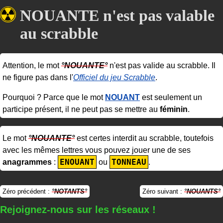
NOUANTE n'est pas valable
au scrabble
Attention, le mot
NOUANTE
n'est pas valide au scrabble. Il
ne figure pas dans l'
Officiel du jeu Scrabble
.
Pourquoi ? Parce que le mot
NOUANT
est seulement un
participe présent, il ne peut pas se mettre au
féminin
.
Le mot
NOUANTE
est certes interdit au scrabble, toutefois
avec les mêmes lettres vous pouvez jouer une de ses
ENOUANT
TONNEAU
anagrammes
:
ou
.
Zéro précédent :
NOTANTS
Zéro suivant :
NOUANTS
Rejoignez-nous sur les réseaux !