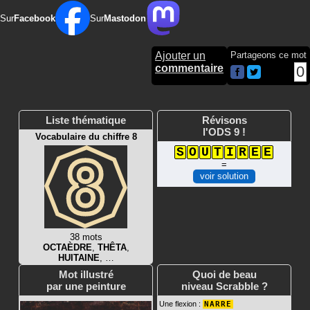
Sur
Facebook
Sur
Mastodon
Ajouter un
Partageons ce mot
commentaire
0
Liste thématique
Révisons
l'ODS 9 !
Vocabulaire du chiffre 8
S
O
U
T
I
R
E
E
=
voir solution
38 mots
OCTAÈDRE
,
THÊTA
,
HUITAINE
, …
Mot illustré
Quoi de beau
par une peinture
niveau Scrabble ?
Une flexion :
NARRE