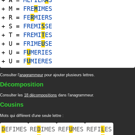
+ A =
MEFIER
A
S
+ M =
FRE
M
IMES
+ R =
FE
R
MIERS
+ S =
FREMI
S
SE
+ T =
FREMI
T
ES
+ U =
FRIME
U
SE
+ U =
F
U
MERIES
+ U =
F
U
MIERES
Consulter l'
anagrammeur
pour ajouter plusieurs lettres.
Décomposition
Consulter les
18 décompositions
dans l'anagrammeur.
Cousins
Mots qui diffèrent d'une seule lettre :
D
EFIMES
RE
D
IMES
REF
U
MES
REFI
L
ES