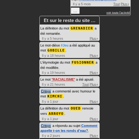
Il y a 5 mois
Tout
Plus+
…
voir toute l'activité
Et sur le reste du site …
La définition du mot
GRENADIER
a
été remaniée.
Il y a 5 heures
Plus+
Le mot-dièse
#Jeu
a été appliqué au
mot
GOBILLE
.
Il y a 18 heures
Plus+
L'étymologie du mot
FUSIONNER
a
été modifiée.
Il y a 19 heures
Plus+
Le mot
RACIALISME
a été ajouté.
Il y a 21 heures
Tout
Plus+
Crisyx
a commenté avec humour le
mot
KIMCHI
.
Il y a 1 jour
Plus+
La définition du mot
OUED
renvoie
vers
ARROYO
.
Il y a 1 jour
Plus+
Crisyx
a répondu au sujet
Comment
appelle t-on les ronds d'eau?
.
Il y a 2 jours
Plus+