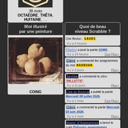
38 mots
OCTAÈDRE
,
THÊTA
,
HUITAINE
, …
Mot illustré
Quoi de beau
par une peinture
niveau Scrabble ?
Une flexion :
GAURS
Il y a 4 heures
Pépère
a joué la partie
#2460
.
Il y a 19 heures
Tout
Plus+
Crisyx
a commenté les anagrammes
du mot
NAURUAN
.
Il y a 3 jours
Plus+
Swebble
a commenté le zéro
RILLETTE
.
Il y a 11 jours
Plus+
COING
Club du Bouscat
a publié la partie
Mercredi 08 juillet 2026
.
Il y a 1 mois
Tout
Plus+
Crisyx
a commenté la partie
Mercredi
03 juin 2026
.
Il y a 2 mois
Plus+
Master of Anagrammes
a lancé le
sujet
Prénoms anagrammes
.