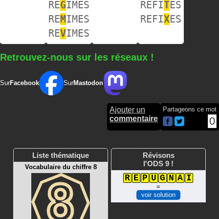
RE
G
IMES
REFI
T
ES
RE
M
IMES
REFI
X
ES
RE
V
IMES
Retrouvez-nous sur les réseaux !
Sur
Facebook
Sur
Mastodon
Ajouter un
Partageons ce mot
commentaire
0
Liste thématique
Révisons
l'ODS 9 !
Vocabulaire du chiffre 8
R
E
P
U
G
N
A
I
=
voir solution