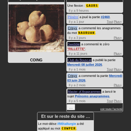
Une flexion :
GAURS
Il y a 9 heures
Pépère
a joué la partie
#2460
.
Il y a 1 jour
Tout
Plus+
Crisyx
a commenté les anagrammes
du mot
NAURUAN
.
Il y a 3 jours
Plus+
Swebble
a commenté le zéro
RILLETTE
.
Il y a 11 jours
Plus+
COING
Club du Bouscat
a publié la partie
Mercredi 08 juillet 2026
.
Il y a 1 mois
Tout
Plus+
Crisyx
a commenté la partie
Mercredi
03 juin 2026
.
Il y a 2 mois
Plus+
Master of Anagrammes
a lancé le
sujet
Prénoms anagrammes
.
Il y a 5 mois
Tout
Plus+
…
voir toute l'activité
Et sur le reste du site …
Le mot-dièse
#Métallurgie
a été
appliqué au mot
COWPER
.