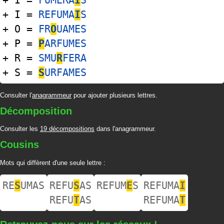
+ I =
FUMERA
I
S
+ I =
REFUMA
I
S
+ O =
FR
O
UAMES
+ P =
P
ARFUMES
+ R =
SMU
R
FERA
+ S =
S
URFAMES
Consulter l'
anagrammeur
pour ajouter plusieurs lettres.
Décomposition
Consulter les
19 décompositions
dans l'anagrammeur.
Cousins
Mots qui diffèrent d'une seule lettre :
RE
S
UMAS
REFU
S
AS
REFUM
E
S
REFUMA
I
REFU
T
AS
REFUMA
T