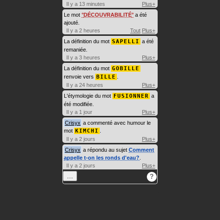
Il y a 13 minutes
Plus+
Le mot
DÉCOUVRABILITÉ
a été
ajouté.
Il y a 2 heures
Tout
Plus+
La définition du mot
SAPELLI
a été
remaniée.
Il y a 3 heures
Plus+
La définition du mot
GOBILLE
renvoie vers
BILLE
.
Il y a 24 heures
Plus+
L'étymologie du mot
FUSIONNER
a
été modifiée.
Il y a 1 jour
Plus+
Crisyx
a commenté avec humour le
mot
KIMCHI
.
Il y a 2 jours
Plus+
Crisyx
a répondu au sujet
Comment
appelle t-on les ronds d'eau?
.
Il y a 2 jours
Plus+
…
?