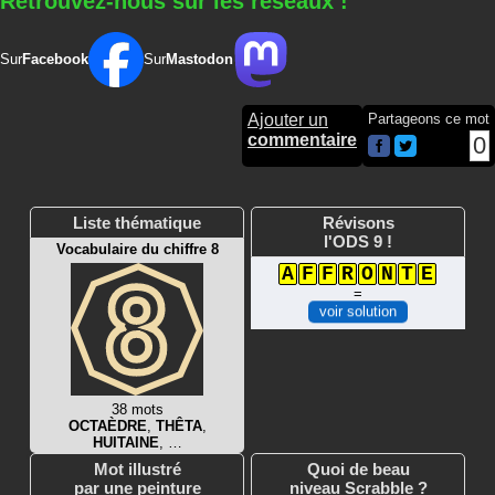
Retrouvez-nous sur les réseaux !
Sur
Facebook
Sur
Mastodon
Ajouter un
Partageons ce mot
commentaire
0
Liste thématique
Révisons
l'ODS 9 !
Vocabulaire du chiffre 8
A
F
F
R
O
N
T
E
=
voir solution
38 mots
OCTAÈDRE
,
THÊTA
,
HUITAINE
, …
Mot illustré
Quoi de beau
par une peinture
niveau Scrabble ?