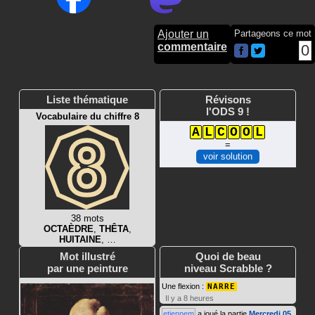
Ajouter un
Partageons ce mot
commentaire
0
Liste thématique
Révisons
l'ODS 9 !
Vocabulaire du chiffre 8
A
L
C
O
O
L
=
voir solution
38 mots
OCTAÈDRE
,
THÊTA
,
HUITAINE
, …
Mot illustré
Quoi de beau
par une peinture
niveau Scrabble ?
Une flexion :
NARRE
Il y a 8 heures
etiennem
a joué la partie
Mercredi 05