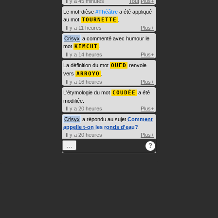
Il y a 45 minutes
Tout
Plus+
Le mot-dièse
#Théâtre
a été appliqué
au mot
TOURNETTE
.
Il y a 11 heures
Plus+
Crisyx
a commenté avec humour le
mot
KIMCHI
.
Il y a 14 heures
Plus+
La définition du mot
OUED
renvoie
vers
ARROYO
.
Il y a 16 heures
Plus+
L'étymologie du mot
COUDÉE
a été
modifiée.
Il y a 20 heures
Plus+
Crisyx
a répondu au sujet
Comment
appelle t-on les ronds d'eau?
.
Il y a 20 heures
Plus+
…
?