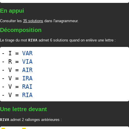
En appui
Consulter les
35 solutions
dans l'anagrammeur.
Décomposition
Le tirage du mot
RIVA
admet 6 solutions quand on enlève une lettre :
- I =
VAR
- R =
VIA
- V =
AIR
- V =
IRA
- V =
RAI
- V =
RIA
Une lettre devant
RIVA
admet 2 rallonges antérieures :