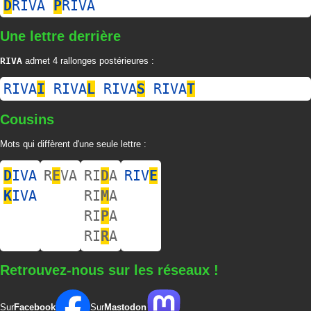
D
RIVA
P
RIVA
Une lettre derrière
RIVA
admet 4 rallonges postérieures :
RIVA
I
RIVA
L
RIVA
S
RIVA
T
Cousins
Mots qui diffèrent d'une seule lettre :
D
IVA
R
E
VA
RI
D
A
RIV
E
K
IVA
RI
M
A
RI
P
A
RI
R
A
Retrouvez-nous sur les réseaux !
Sur
Facebook
Sur
Mastodon