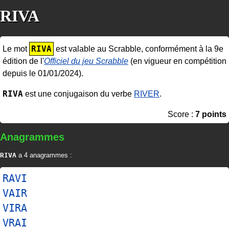
RIVA
RIVA
Le mot
est valable au Scrabble, conformément à la 9e
édition de l'
Officiel du jeu Scrabble
(en vigueur en compétition
depuis le 01/01/2024).
RIVA
est une conjugaison du verbe
RIVER
.
Score :
7 points
Anagrammes
RIVA
a 4 anagrammes :
RAVI
VAIR
VIRA
VRAI