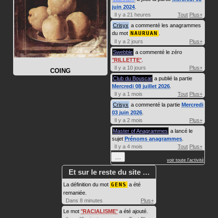
juin 2024
.
Il y a 21 heures
Tout
Plus+
Crisyx
a commenté les anagrammes
du mot
NAURUAN
.
Il y a 2 jours
Plus+
Swebble
a commenté le zéro
RILLETTE
.
Il y a 10 jours
Plus+
COING
Club du Bouscat
a publié la partie
Mercredi 08 juillet 2026
.
Il y a 1 mois
Tout
Plus+
Crisyx
a commenté la partie
Mercredi
03 juin 2026
.
Il y a 2 mois
Plus+
Master of Anagrammes
a lancé le
sujet
Prénoms anagrammes
.
Il y a 4 mois
Tout
Plus+
…
voir toute l'activité
Et sur le reste du site …
La définition du mot
GENS
a été
remaniée.
Dans 8 minutes
Plus+
Le mot
RACIALISME
a été ajouté.