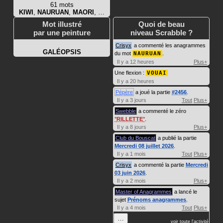
61 mots
KIWI
,
NAURUAN
,
MAORI
, …
Mot illustré
Quoi de beau
par une peinture
niveau Scrabble ?
Crisyx
a commenté les anagrammes
GALÉOPSIS
du mot
NAURUAN
.
Il y a 12 heures
Plus+
Une flexion :
VOUAI
Il y a 20 heures
Pépère
a joué la partie
#2456
.
Il y a 3 jours
Tout
Plus+
Swebble
a commenté le zéro
RILLETTE
.
Il y a 8 jours
Plus+
Club du Bouscat
a publié la partie
Mercredi 08 juillet 2026
.
Il y a 1 mois
Tout
Plus+
Crisyx
a commenté la partie
Mercredi
03 juin 2026
.
Il y a 2 mois
Plus+
Master of Anagrammes
a lancé le
sujet
Prénoms anagrammes
.
Il y a 4 mois
Tout
Plus+
…
voir toute l'activité