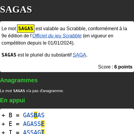
SAGAS
SAGAS
Le mot
est valable au Scrabble, conformément à la
9e édition de l'
Officiel du jeu Scrabble
(en vigueur en
compétition depuis le 01/01/2024).
SAGAS
est le pluriel du substantif
SAGA
.
Score :
6 points
Anagrammes
Le mot
SAGAS
n'a pas d'anagramme.
En appui
+ B =
GAS
B
AS
+ E =
AGASS
E
+ I =
ASSAG
I