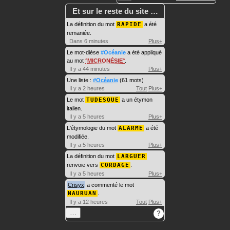
Et sur le reste du site …
La définition du mot
RAPIDE
a été
remaniée.
Dans 6 minutes
Plus+
Le mot-dièse
#Océanie
a été appliqué
au mot
MICRONÉSIE
.
Il y a 44 minutes
Plus+
Une liste :
#Océanie
(61 mots)
Il y a 2 heures
Tout
Plus+
Le mot
TUDESQUE
a un étymon
italien.
Il y a 5 heures
Plus+
L'étymologie du mot
ALARME
a été
modifiée.
Il y a 5 heures
Plus+
La définition du mot
LARGUER
renvoie vers
CORDAGE
.
Il y a 5 heures
Plus+
Crisyx
a commenté le mot
NAURUAN
.
Il y a 12 heures
Tout
Plus+
…
?