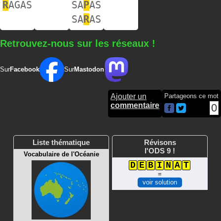
R
AGAS
SA
P
AS
SA
R
AS
Retrouvez-nous sur les réseaux !
Sur
Facebook
Sur
Mastodon
Ajouter un
Partageons ce mot
commentaire
0
Liste thématique
Révisons
l'ODS 9 !
Vocabulaire de l'Océanie
D
E
B
I
N
A
T
=
voir solution