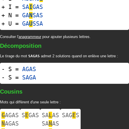
+ I =
SA
I
GAS
+ N =
GA
N
SAS
+ U =
GA
U
SSA
Consulter l'
anagrammeur
pour ajouter plusieurs lettres.
Décomposition
Le tirage du mot
SAGAS
admet 2 solutions quand on enlève une lettre :
- S =
AGAS
- S =
SAGA
Cousins
Mots qui diffèrent d'une seule lettre :
G
AGAS
S
E
GAS
SA
L
AS
SAG
E
S
N
AGAS
SA
N
AS