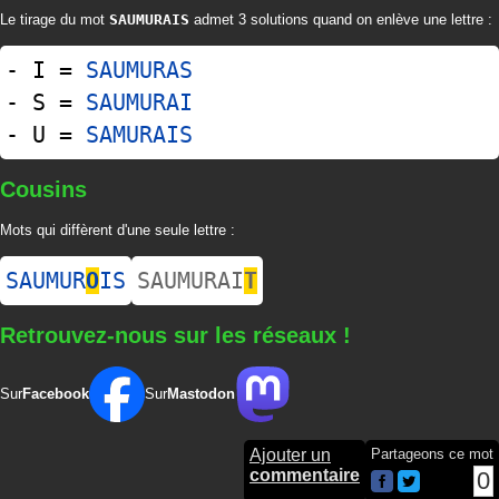
Le tirage du mot
SAUMURAIS
admet 3 solutions quand on enlève une lettre :
- I =
SAUMURAS
- S =
SAUMURAI
- U =
SAMURAIS
Cousins
Mots qui diffèrent d'une seule lettre :
SAUMUR
O
IS
SAUMURAI
T
Retrouvez-nous sur les réseaux !
Sur
Facebook
Sur
Mastodon
Ajouter un
Partageons ce mot
commentaire
0