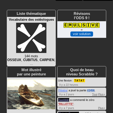
Liste thématique
Révisons
l'ODS 9 !
Vocabulaire des ostéologues
E
M
U
L
S
I
V
E
=
voir solution
144 mots
OSSEUX
,
CUBITUS
,
CARPIEN
,
…
Mot illustré
Quoi de beau
par une peinture
niveau Scrabble ?
Une flexion :
TATAT
Il y a 22 heures
Pépère
a joué la partie
#2456
.
Il y a 2 jours
Tout
Plus+
Swebble
a commenté le zéro
RILLETTE
.
Il y a 7 jours
Plus+