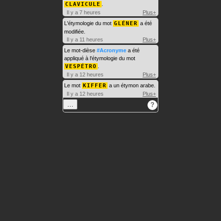
CLAVICULE
.
Il y a 7 heures
Plus+
L'étymologie du mot
GLÉNER
a été
modifiée.
Il y a 11 heures
Plus+
Le mot-dièse
#Acronyme
a été
appliqué à l'étymologie du mot
VESPÉTRO
.
Il y a 12 heures
Plus+
Le mot
KIFFER
a un étymon arabe.
Il y a 12 heures
Plus+
…
?