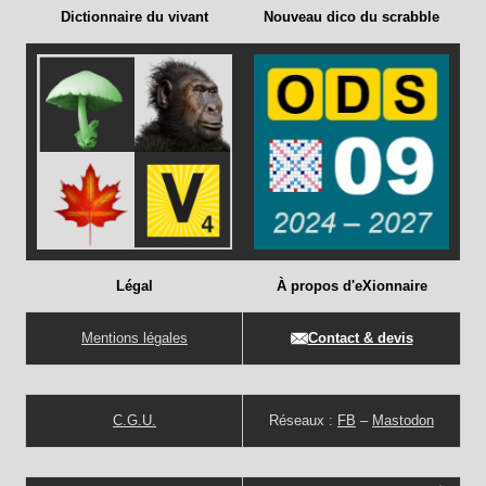
Dictionnaire du vivant
Nouveau dico du scrabble
Légal
À propos d'eXionnaire
Mentions légales
Contact & devis
C.G.U.
Réseaux :
FB
–
Mastodon