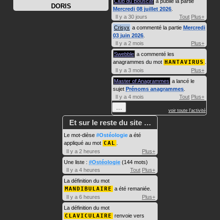
Club du Bouscat
a publié la partie
DORIS
Mercredi 08 juillet 2026
.
Il y a 30 jours
Tout
Plus+
Crisyx
a commenté la partie
Mercredi
03 juin 2026
.
Il y a 2 mois
Plus+
Swebble
a commenté les
anagrammes du mot
HANTAVIRUS
.
Il y a 3 mois
Plus+
Master of Anagrammes
a lancé le
sujet
Prénoms anagrammes
.
Il y a 4 mois
Tout
Plus+
…
voir toute l'activité
Et sur le reste du site …
Le mot-dièse
#Ostéologie
a été
appliqué au mot
CAL
.
Il y a 2 heures
Plus+
Une liste :
#Ostéologie
(144 mots)
Il y a 4 heures
Tout
Plus+
La définition du mot
MANDIBULAIRE
a été remaniée.
Il y a 6 heures
Plus+
La définition du mot
CLAVICULAIRE
renvoie vers