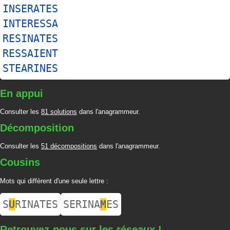
INSERATES
INTERESSA
RESINATES
RESSAIENT
STEARINES
En appui
Consulter les
81 solutions
dans l'anagrammeur.
Décomposition
Consulter les
51 décompositions
dans l'anagrammeur.
Cousins
Mots qui diffèrent d'une seule lettre :
S
U
RINATES
SERINA
M
ES
Retrouvez-nous sur les réseaux !