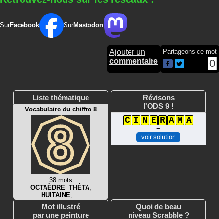
Sur
Facebook
Sur
Mastodon
Ajouter un
Partageons ce mot
commentaire
0
Liste thématique
Révisons
l'ODS 9 !
Vocabulaire du chiffre 8
C
I
N
E
R
A
M
A
=
voir solution
38 mots
OCTAÈDRE
,
THÊTA
,
HUITAINE
, …
Mot illustré
Quoi de beau
par une peinture
niveau Scrabble ?