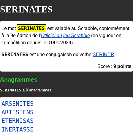
SERINATES
SERINATES
Le mot
est valable au Scrabble, conformément
à la 9e édition de l'
Officiel du jeu Scrabble
(en vigueur en
compétition depuis le 01/01/2024).
SERINÂTES
est une conjugaison du verbe
SERINER
.
Score :
9 points
Anagrammes
SERINATES
a 9 anagrammes :
ARSENITES
ARTESIENS
ETERNISAS
INERTASSE