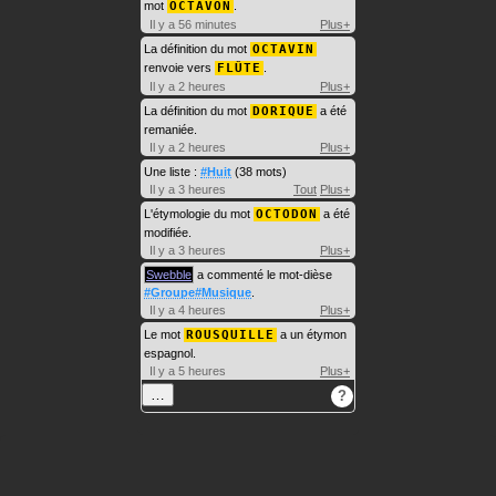
mot
OCTAVON
.
Il y a 56 minutes
Plus+
La définition du mot
OCTAVIN
renvoie vers
FLÛTE
.
Il y a 2 heures
Plus+
La définition du mot
DORIQUE
a été
remaniée.
Il y a 2 heures
Plus+
Une liste :
#Huit
(38 mots)
Il y a 3 heures
Tout
Plus+
L'étymologie du mot
OCTODON
a été
modifiée.
Il y a 3 heures
Plus+
Swebble
a commenté le mot-dièse
#Groupe#Musique
.
Il y a 4 heures
Plus+
Le mot
ROUSQUILLE
a un étymon
espagnol.
Il y a 5 heures
Plus+
…
?