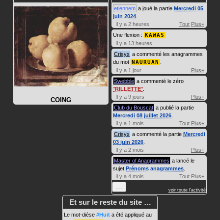
etiennem
a joué la partie
Mercredi 05
juin 2024
.
Il y a 2 heures
Tout
Plus+
Une flexion :
KAWAS
Il y a 13 heures
Crisyx
a commenté les anagrammes
du mot
NAURUAN
.
Il y a 1 jour
Plus+
Swebble
a commenté le zéro
RILLETTE
.
Il y a 9 jours
Plus+
COING
Club du Bouscat
a publié la partie
Mercredi 08 juillet 2026
.
Il y a 1 mois
Tout
Plus+
Crisyx
a commenté la partie
Mercredi
03 juin 2026
.
Il y a 2 mois
Plus+
Master of Anagrammes
a lancé le
sujet
Prénoms anagrammes
.
Il y a 4 mois
Tout
Plus+
…
voir toute l'activité
Et sur le reste du site …
Le mot-dièse
#Huit
a été appliqué au