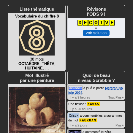
Liste thématique
Révisons
l'ODS 9 !
Vocabulaire du chiffre 8
D
E
C
O
I
V
E
=
voir solution
38 mots
OCTAÈDRE
,
THÊTA
,
HUITAINE
, …
Mot illustré
Quoi de beau
par une peinture
niveau Scrabble ?
etiennem
a joué la partie
Mercredi 05
juin 2024
.
Il y a 9 heures
Tout
Plus+
Une flexion :
KAWAS
Il y a 20 heures
Crisyx
a commenté les anagrammes
du mot
NAURUAN
.
Il y a 2 jours
Plus+
Swebble
a commenté le zéro