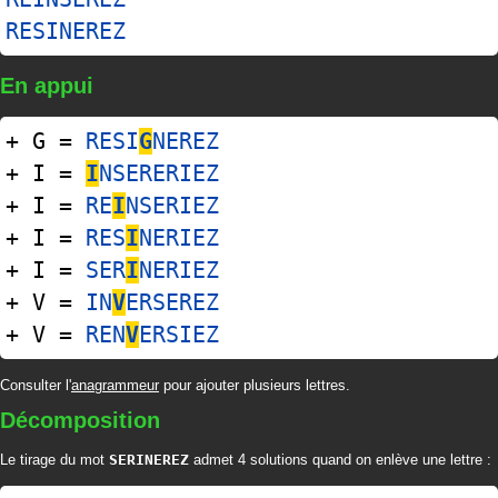
RESINEREZ
En appui
+ G =
RESI
G
NEREZ
+ I =
I
NSERERIEZ
+ I =
RE
I
NSERIEZ
+ I =
RES
I
NERIEZ
+ I =
SER
I
NERIEZ
+ V =
IN
V
ERSEREZ
+ V =
REN
V
ERSIEZ
Consulter l'
anagrammeur
pour ajouter plusieurs lettres.
Décomposition
Le tirage du mot
SERINEREZ
admet 4 solutions quand on enlève une lettre :