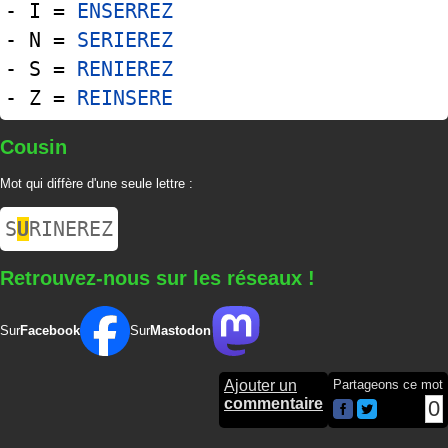
- I =
ENSERREZ
- N =
SERIEREZ
- S =
RENIEREZ
- Z =
REINSERE
Cousin
Mot qui diffère d'une seule lettre :
S
U
RINEREZ
Retrouvez-nous sur les réseaux !
Sur
Facebook
Sur
Mastodon
Ajouter un
Partageons ce mot
commentaire
0