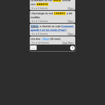
La définition du mot
OUED
renvoie
vers
ARROYO
.
Il y a 4 heures
Plus+
L'étymologie du mot
COUDÉE
a été
modifiée.
Il y a 7 heures
Plus+
Crisyx
a répondu au sujet
Comment
appelle t-on les ronds d'eau?
.
Il y a 8 heures
Plus+
Une liste :
#Huit
(38 mots)
Il y a 10 heures
Tout
Plus+
…
?