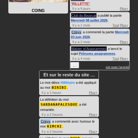
RILLETTE
.
Il y a 9 jours
Plus+
COING
Club du Bouscat
a publié la partie
Mercredi 08 juillet 2026
.
Il y a 1 mois
Tout
Plus+
Crisyx
a commenté la partie
Mercredi
03 juin 2026
.
Il y a 2 mois
Plus+
Master of Anagrammes
a lancé le
sujet
Prénoms anagrammes
.
Il y a 4 mois
Tout
Plus+
…
voir toute l'activité
Et sur le reste du site …
Le mot-dièse
#Militaire
a été appliqué
au mot
BIRIBI
.
Il y a 1 heure
Plus+
La définition du mot
SARDANAPALESQUE
a été
remaniée.
Il y a 2 heures
Plus+
Crisyx
a commenté avec humour le
mot
KIMCHI
.
Il y a 2 heures
Plus+