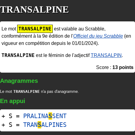
TRANSALPINE
TRANSALPINE
Le mot
est valable au Scrabble,
conformément à la 9e édition de l'
Officiel du jeu Scrabble
(en
vigueur en compétition depuis le 01/01/2024).
TRANSALPINE
est le féminin de l'adjectif
TRANSALPIN
.
Score :
13 points
Anagrammes
Le mot
TRANSALPINE
n'a pas d'anagramme.
En appui
+ S =
PRALINA
S
SENT
+ S =
TRAN
S
ALPINES