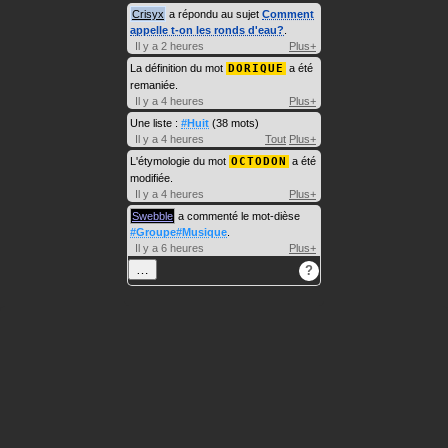
Crisyx
a répondu au sujet
Comment
appelle t-on les ronds d'eau?
.
Il y a 2 heures
Plus+
La définition du mot
DORIQUE
a été
remaniée.
Il y a 4 heures
Plus+
Une liste :
#Huit
(38 mots)
Il y a 4 heures
Tout
Plus+
L'étymologie du mot
OCTODON
a été
modifiée.
Il y a 4 heures
Plus+
Swebble
a commenté le mot-dièse
#Groupe#Musique
.
Il y a 6 heures
Plus+
…
?