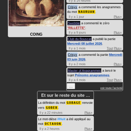
Il y a 14 heures
Crisyx
a commenté les anagrammes
du mot
NAURUAN
.
Il y a 1 jour
Plus+
Swebble
a commenté le zéro
RILLETTE
.
Il y a 9 jours
Plus+
COING
Club du Bouscat
a publié la partie
Mercredi 08 juillet 2026
.
Il y a 1 mois
Tout
Plus+
Crisyx
a commenté la partie
Mercredi
03 juin 2026
.
Il y a 2 mois
Plus+
Master of Anagrammes
a lancé le
sujet
Prénoms anagrammes
.
Il y a 4 mois
Tout
Plus+
…
voir toute l'activité
Et sur le reste du site …
La définition du mot
GOBAGE
renvoie
vers
GOBER
.
Il y a 22 minutes
Plus+
Le mot-dièse
#Huit
a été appliqué au
mot
OCTAVON
.
Il y a 2 heures
Plus+