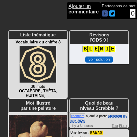
Ajouter un
Partageons ce mot
commentaire
0
Liste thématique
Révisons
l'ODS 9 !
Vocabulaire du chiffre 8
B
L
E
M
I
E
=
voir solution
38 mots
OCTAÈDRE
,
THÊTA
,
HUITAINE
, …
Mot illustré
Quoi de beau
par une peinture
niveau Scrabble ?
etiennem
a joué la partie
Mercredi 05
juin 2024
.
Il y a 3 heures
Tout
Plus+
Une flexion :
KAWAS