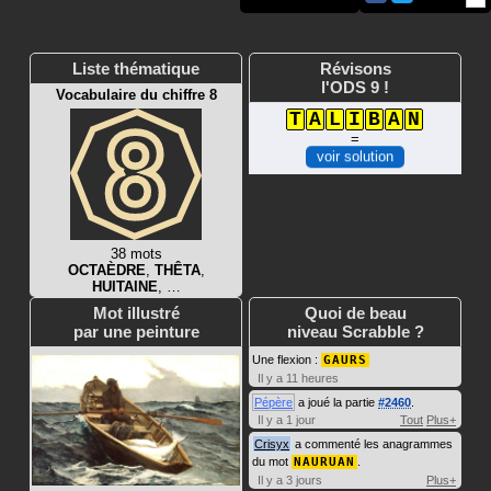
Liste thématique
Révisons
l'ODS 9 !
Vocabulaire du chiffre 8
T
A
L
I
B
A
N
=
voir solution
38 mots
OCTAÈDRE
,
THÊTA
,
HUITAINE
, …
Mot illustré
Quoi de beau
par une peinture
niveau Scrabble ?
Une flexion :
GAURS
Il y a 11 heures
Pépère
a joué la partie
#2460
.
Il y a 1 jour
Tout
Plus+
Crisyx
a commenté les anagrammes
du mot
NAURUAN
.
Il y a 3 jours
Plus+