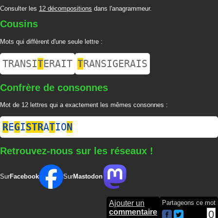
Consulter les
12 décompositions
dans l'anagrammeur.
Cousins
Mots qui diffèrent d'une seule lettre :
TRANSI
T
ERAIT
T
RANSIGERAIS
Confrère de consonnes
Mot de 12 lettres qui a exactement les mêmes consonnes :
R
E
G
I
S
T
R
A
T
IO
N
Retrouvez-nous sur les réseaux !
Sur
Facebook
Sur
Mastodon
Ajouter un
Partageons ce mot
commentaire
0