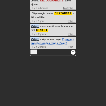
Le mot
DÉCOUVRABILITÉ
a été
ajouté.
Il y a 4 heures
Tout
Plus+
L'étymologie du mot
FUSIONNER
a
été modifiée.
Il y a 1 jour
Plus+
Crisyx
a commenté avec humour le
mot
KIMCHI
.
Il y a 2 jours
Plus+
Crisyx
a répondu au sujet
Comment
appelle t-on les ronds d'eau?
.
Il y a 2 jours
Plus+
…
?