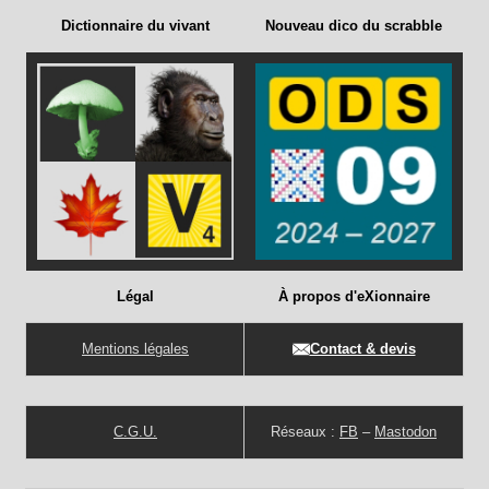
Dictionnaire du vivant
Nouveau dico du scrabble
Légal
À propos d'eXionnaire
Mentions légales
Contact & devis
C.G.U.
Réseaux :
FB
–
Mastodon