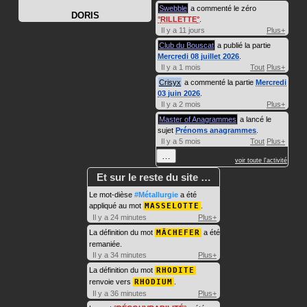
Swebble
a commenté le zéro
DORIS
RILLETTE
.
Il y a 11 jours
Plus+
Club du Bouscat
a publié la partie
Mercredi 08 juillet 2026
.
Il y a 1 mois
Tout
Plus+
Crisyx
a commenté la partie
Mercredi
03 juin 2026
.
Il y a 2 mois
Plus+
Master of Anagrammes
a lancé le
sujet
Prénoms anagrammes
.
Il y a 5 mois
Tout
Plus+
…
voir toute l'activité
Et sur le reste du site …
Le mot-dièse
#Métallurgie
a été
appliqué au mot
MASSELOTTE
.
Il y a 24 minutes
Plus+
La définition du mot
MÂCHEFER
a été
remaniée.
Il y a 34 minutes
Plus+
La définition du mot
RHODITE
renvoie vers
RHODIUM
.
Il y a 36 minutes
Plus+