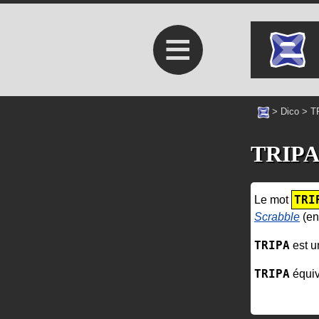
≡
>
Dico
>
T
TRIP
TRI
Le mot
Scrabble
(en
TRIPA
est u
TRIPA
équiv