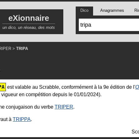
Dico
Anagrammes
Ri
eXionnaire
un dico, un réseau, des mots
RIPER
>
TRIPA
A
PA
est valable au Scrabble, conformément à la 9e édition de l'
O
 vigueur en compétition depuis le 01/01/2024).
ne conjugaison du verbe
TRIPER
.
aut à
TRIPPA
.
Sco