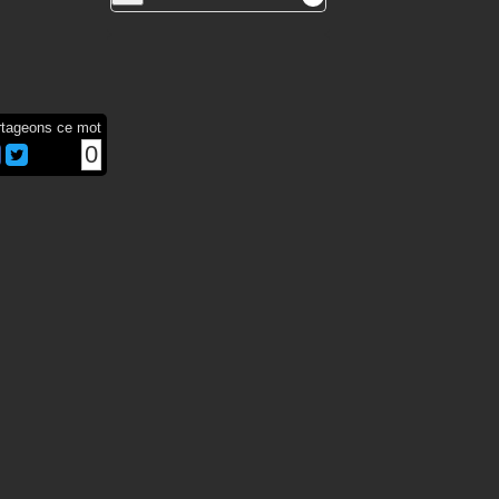
rtageons ce mot
0