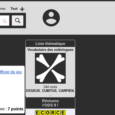
+
mes
Tout
Liste thématique
Vocabulaire des ostéologues
fficiel du jeu
144 mots
OSSEUX
,
CUBITUS
,
CARPIEN
,
…
Révisons
l'ODS 9 !
re :
7 points
E
C
O
R
C
E