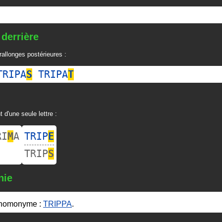
 derrière
allonges postérieures :
TRIPA
S
TRIPA
T
t d'une seule lettre :
RI
M
A
TRIP
E
TRIP
S
nie
 homonyme :
TRIPPA
.