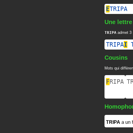
E
TRIPA
Une lettre
TRIPA
admet 3 r
TRIPA
I
Cousins
Mots qui diffèren
F
RIPA
T
Homopho
TRIPA
a un