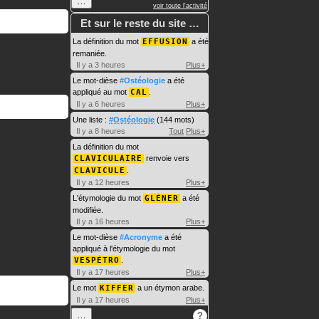
…
voir toute l'activité
Et sur le reste du site …
La définition du mot
EFFUSION
a été
remaniée.
Il y a 3 heures
Plus+
Le mot-dièse
#Ostéologie
a été
appliqué au mot
CAL
.
Il y a 6 heures
Plus+
Une liste :
#Ostéologie
(144 mots)
Il y a 8 heures
Tout
Plus+
La définition du mot
CLAVICULAIRE
renvoie vers
CLAVICULE
.
Il y a 12 heures
Plus+
L'étymologie du mot
GLÉNER
a été
modifiée.
Il y a 16 heures
Plus+
Le mot-dièse
#Acronyme
a été
appliqué à l'étymologie du mot
VESPÉTRO
.
Il y a 17 heures
Plus+
Le mot
KIFFER
a un étymon arabe.
Il y a 17 heures
Plus+
…
?