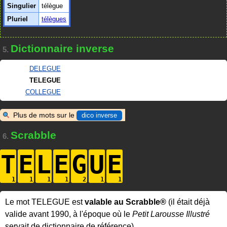
Singulier
télègue
Pluriel
télègues
Dictionnaire inverse
5.
DELEGUE
TELEGUE
COLLEGUE
Plus de mots sur le
dico inverse
Scrabble
6.
T
E
L
E
G
U
E
Le mot TELEGUE est
valable au Scrabble®
(il était déjà
valide avant 1990, à l'époque où le
Petit Larousse Illustré
servait de dictionnaire de référence).