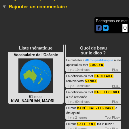
Rajouter un commentaire
Partageons ce mot
0
Liste thématique
Quoi de beau
sur le dico ?
Vocabulaire de l'Océanie
Le mot-dièse
#Groupe#Musique
a été
appliqué au mot
GUGGEN
.
Il y a 10 minutes
Plus+
La définition du mot
BATUCADA
renvoie vers
SAMBA
.
Il y a 10 minutes
Plus+
La définition du mot
MAILLECHORT
61 mots
a été remaniée.
KIWI
,
NAURUAN
,
MAORI
, …
Il y a 60 minutes
Plus+
Le mot
MARÉCHAL-FERRANT
a
été ajouté.
Il y a 2 heures
Tout
Plus+
Le mot
CAILLENT
fait le buzz !
Il y a 5 heures
Tout
Plus+