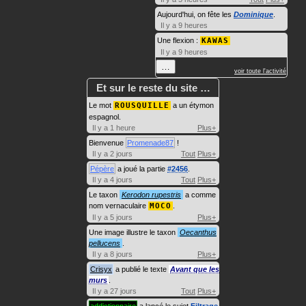
Aujourd'hui, on fête les
Dominique
.
Il y a 9 heures
Une flexion :
KAWAS
Il y a 9 heures
…
voir toute l'activité
Et sur le reste du site …
Le mot
ROUSQUILLE
a un étymon
espagnol.
Il y a 1 heure
Plus+
Bienvenue
Promenade87
!
Il y a 2 jours
Tout
Plus+
Pépère
a joué la partie
#2456
.
Il y a 4 jours
Tout
Plus+
Le taxon
Kerodon rupestris
a comme
nom vernaculaire
MOCO
.
Il y a 5 jours
Plus+
Une image illustre le taxon
Oecanthus
pellucens
.
Il y a 8 jours
Plus+
Crisyx
a publié le texte
Avant que les
murs
.
Il y a 27 jours
Tout
Plus+