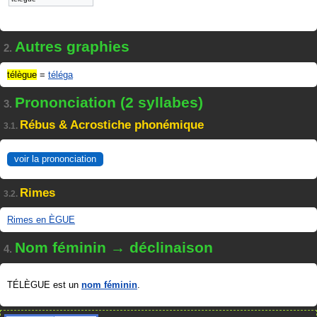
Autres graphies
2.
télègue
=
téléga
Prononciation (2 syllabes)
3.
Rébus & Acrostiche phonémique
3.1.
voir la prononciation
Rimes
3.2.
Rimes en ÈGUE
Nom féminin → déclinaison
4.
TÉLÈGUE est un
nom féminin
.