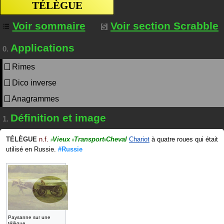
TÉLÈGUE
Voir sommaire
Voir section Scrabble
Applications
0.
Rimes
Dico inverse
Anagrammes
Définition et image
1.
TÉLÈGUE
n.f.
Vieux
Transport
Cheval
Chariot
à quatre roues qui était
#
#
#
utilisé en Russie.
#Russie
Paysanne sur une
télègue