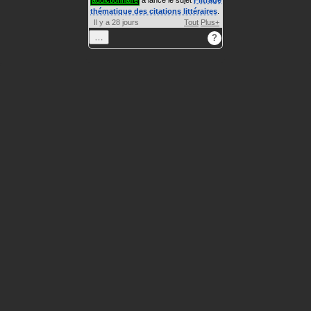
addictionnaire
a lancé le sujet
Filtrage
thématique des citations littéraires
.
Il y a 28 jours
Tout
Plus+
…
?