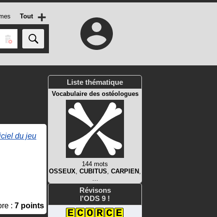
+
mes
Tout
Liste thématique
Vocabulaire des ostéologues
iciel du jeu
144 mots
OSSEUX
,
CUBITUS
,
CARPIEN
,
…
Révisons
l'ODS 9 !
re :
7 points
E
C
O
R
C
E