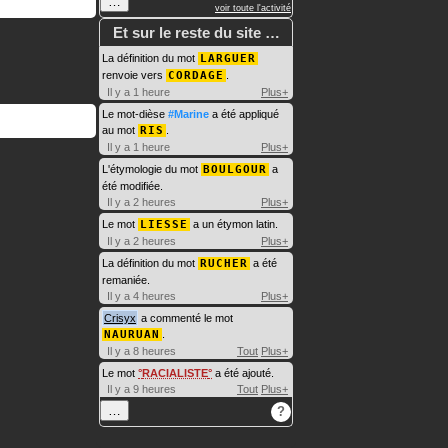
…
voir toute l'activité
Et sur le reste du site …
La définition du mot
LARGUER
renvoie vers
CORDAGE
.
Il y a 1 heure
Plus+
Le mot-dièse
#Marine
a été appliqué
au mot
RIS
.
Il y a 1 heure
Plus+
L'étymologie du mot
BOULGOUR
a
été modifiée.
Il y a 2 heures
Plus+
Le mot
LIESSE
a un étymon latin.
Il y a 2 heures
Plus+
La définition du mot
RUCHER
a été
remaniée.
Il y a 4 heures
Plus+
Crisyx
a commenté le mot
NAURUAN
.
Il y a 8 heures
Tout
Plus+
Le mot
RACIALISTE
a été ajouté.
Il y a 9 heures
Tout
Plus+
…
?