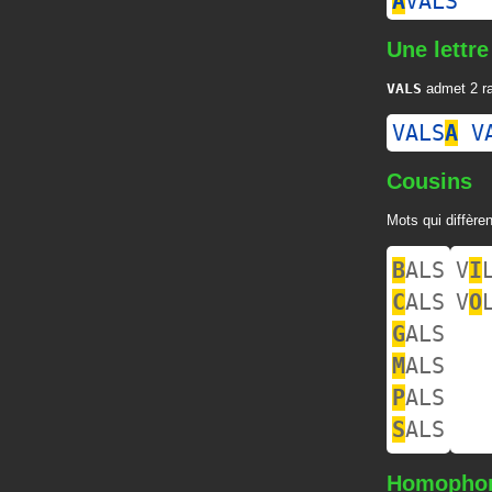
A
VALS
Une lettre
VALS
admet 2 ra
VALS
A
V
Cousins
Mots qui diffèren
B
ALS
V
I
C
ALS
V
O
G
ALS
M
ALS
P
ALS
S
ALS
Homopho