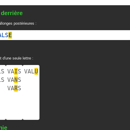
 derrière
llonges postérieures :
ALS
E
t d'une seule lettre :
LS
VA
I
S
VAL
U
LS
VA
N
S
VA
R
S
nie