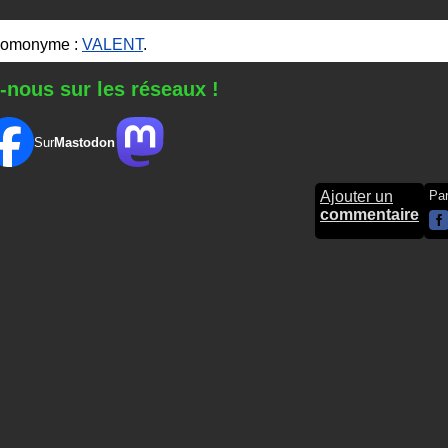
homonyme :
VALENT
.
-nous sur les réseaux !
Sur
Mastodon
Ajouter un
Pa
commentaire