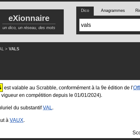
Dico
Anagrammes
Ri
eXionnaire
un dico, un réseau, des mots
AL
>
VALS
S
est valable au Scrabble, conformément à la 9e édition de l'
Off
 vigueur en compétition depuis le 01/01/2024).
pluriel du substantif
VAL
.
ut à
VAUX
.
Sco