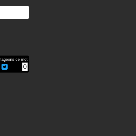
rtageons ce mot
0