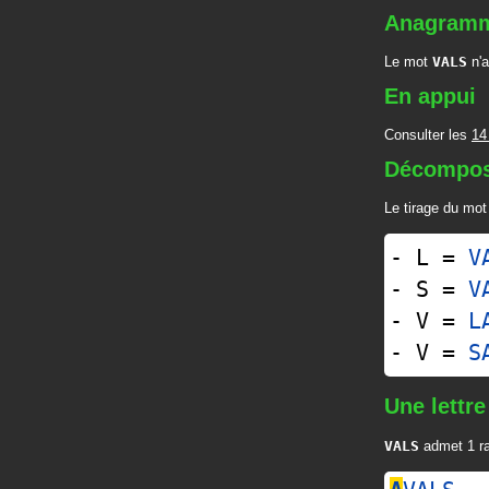
Anagram
Le mot
VALS
n'a
En appui
Consulter les
14
Décompos
Le tirage du mo
- L =
V
- S =
V
- V =
L
- V =
S
Une lettre
VALS
admet 1 ra