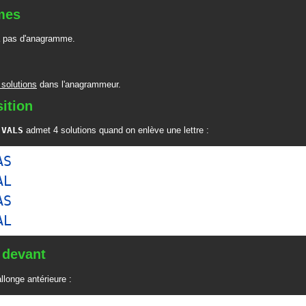
mes
 pas d'anagramme.
 solutions
dans l'anagrammeur.
ition
t
VALS
admet 4 solutions quand on enlève une lettre :
AS
AL
AS
AL
 devant
llonge antérieure :