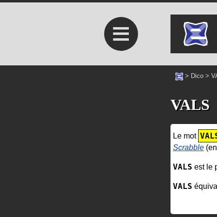
≡
>
Dico
>
V
VALS
VAL
Le mot
Scrabble
(en
VALS
est le 
VALS
équiva