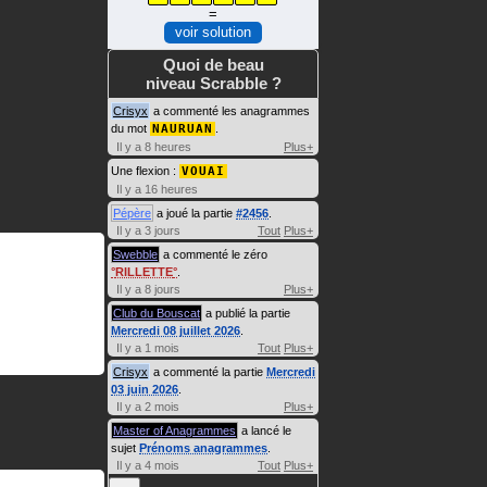
=
voir solution
Quoi de beau
niveau Scrabble ?
Crisyx
a commenté les anagrammes
du mot
NAURUAN
.
Il y a 8 heures
Plus+
Une flexion :
VOUAI
Il y a 16 heures
Pépère
a joué la partie
#2456
.
Il y a 3 jours
Tout
Plus+
Swebble
a commenté le zéro
RILLETTE
.
Il y a 8 jours
Plus+
Club du Bouscat
a publié la partie
Mercredi 08 juillet 2026
.
Il y a 1 mois
Tout
Plus+
Crisyx
a commenté la partie
Mercredi
03 juin 2026
.
Il y a 2 mois
Plus+
Master of Anagrammes
a lancé le
sujet
Prénoms anagrammes
.
Il y a 4 mois
Tout
Plus+