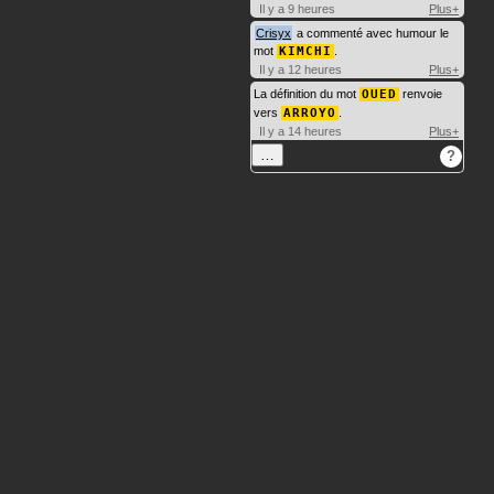
Il y a 9 heures
Plus+
Crisyx
a commenté avec humour le
mot
KIMCHI
.
Il y a 12 heures
Plus+
La définition du mot
OUED
renvoie
vers
ARROYO
.
Il y a 14 heures
Plus+
…
?