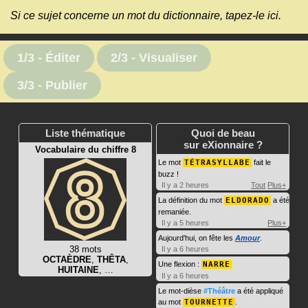
Si ce sujet concerne un mot du dictionnaire, tapez-le ici.
1/3 - Éditer
2/3 - Visualiser
3/3 - Publier
Liste thématique
Quoi de beau
sur eXionnaire ?
Vocabulaire du chiffre 8
Le mot
TÉTRASYLLABE
fait le
buzz !
Il y a 2 heures
Tout
Plus+
La définition du mot
ELDORADO
a été
remaniée.
Il y a 5 heures
Plus+
Aujourd'hui, on fête les
Amour
.
38 mots
Il y a 6 heures
OCTAÈDRE
,
THÊTA
,
Une flexion :
NARRE
HUITAINE
, …
Il y a 6 heures
Le mot-dièse
#Théâtre
a été appliqué
au mot
TOURNETTE
.