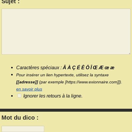
Sujet :
Caractères spéciaux :
Â À Ç É Ê Ô Î Œ Æ œ æ
Pour insérer un lien hypertexte, utilisez la syntaxe
[[adresse]]
(par exemple [https://www.exionnaire.com]]).
en savoir plus
Ignorer les retours à la ligne.
Mot du dico :