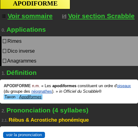
APODIFORME
Voir sommaire
Voir section Scrabble
Applications
0.
Rimes
Dico inverse
Anagrammes
Définition
1.
APODIFORME
n.m.
«
Les
apodiformes
constituent un ordre d'
oiseaux
(du groupe des
néognathes
).
»
in
Officiel du Scrabble®
Taxon :
Apodiformes
Prononciation (4 syllabes)
2.
Rébus & Acrostiche phonémique
2.1.
voir la prononciation