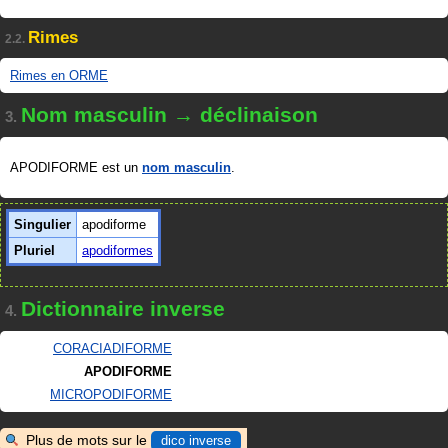
Rimes
2.2.
Rimes en ORME
Nom masculin → déclinaison
3.
APODIFORME est un
nom masculin
.
Singulier
apodiforme
Pluriel
apodiformes
Dictionnaire inverse
4.
CORACIADIFORME
APODIFORME
MICROPODIFORME
Plus de mots sur le
dico inverse