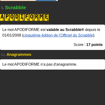
Scrabble
5.
A
P
O
D
I
F
O
R
M
E
Le mot APODIFORME est
valable au Scrabble®
depuis le
01/01/2008 (
cinquième édition de l'
Officiel du Scrabble
).
Score :
17 points
Anagrammes
5.1.
Le mot APODIFORME n'a pas d'anagramme.