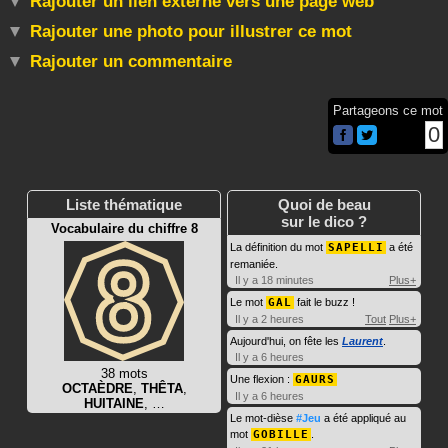
Rajouter un lien externe vers une page web
Rajouter une photo pour illustrer ce mot
Rajouter un commentaire
Partageons ce mot
0
Liste thématique
Quoi de beau
sur le dico ?
Vocabulaire du chiffre 8
La définition du mot
SAPELLI
a été
remaniée.
Il y a 18 minutes
Plus+
Le mot
GAL
fait le buzz !
Il y a 2 heures
Tout
Plus+
Aujourd'hui, on fête les
Laurent
.
Il y a 6 heures
38 mots
Une flexion :
GAURS
OCTAÈDRE
,
THÊTA
,
Il y a 6 heures
HUITAINE
, …
Le mot-dièse
#Jeu
a été appliqué au
mot
GOBILLE
.