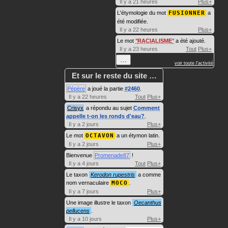
Il y a 21 heures
Plus+
L'étymologie du mot
FUSIONNER
a
été modifiée.
Il y a 22 heures
Plus+
Le mot
RACIALISME
a été ajouté.
Il y a 23 heures
Tout
Plus+
…
voir toute l'activité
Et sur le reste du site …
Pépère
a joué la partie
#2460
.
Il y a 22 heures
Tout
Plus+
Crisyx
a répondu au sujet
Comment
appelle t-on les ronds d'eau?
.
Il y a 2 jours
Plus+
Le mot
OCTAVON
a un étymon latin.
Il y a 2 jours
Plus+
Bienvenue
Promenade87
!
Il y a 4 jours
Tout
Plus+
Le taxon
Kerodon rupestris
a comme
nom vernaculaire
MOCO
.
Il y a 7 jours
Plus+
Une image illustre le taxon
Oecanthus
pellucens
.
Il y a 10 jours
Plus+