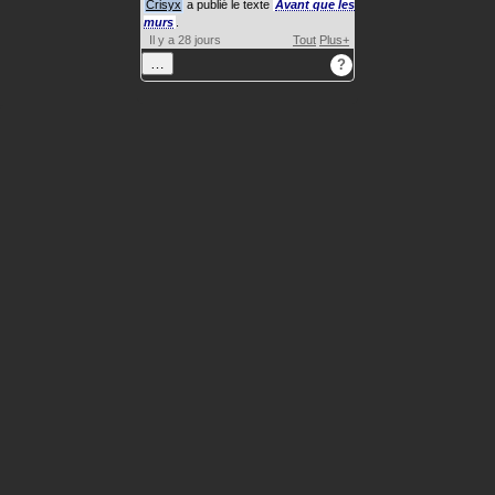
Crisyx
a publié le texte
Avant que les
murs
.
Il y a 28 jours
Tout
Plus+
…
?