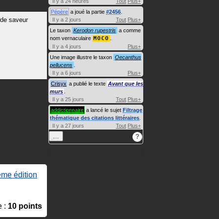
Il y a 24 heures
Tout
Plus+
Pépère
a joué la partie
#2456
.
de saveur
Il y a 2 jours
Tout
Plus+
Le taxon
Kerodon rupestris
a comme
nom vernaculaire
MOCO
.
Il y a 4 jours
Plus+
Une image illustre le taxon
Oecanthus
pellucens
.
Il y a 6 jours
Plus+
Crisyx
a publié le texte
Avant que les
murs
.
Il y a 25 jours
Tout
Plus+
addictionnaire
a lancé le sujet
Filtrage
thématique des citations littéraires
.
Il y a 27 jours
Tout
Plus+
…
?
ème édition
e :
10 points