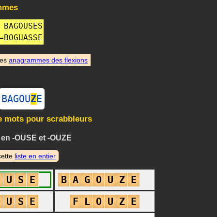
mmes
BAGOUSES
=
BOGUASSE
des
anagrammes des flexions
BAGOU
Z
E
e mots pour scrabbleurs
 en -OUSE et -OUZE
cette
liste en entier
O
U
S
E
B
A
G
O
U
Z
E
O
U
S
E
F
L
O
U
Z
E