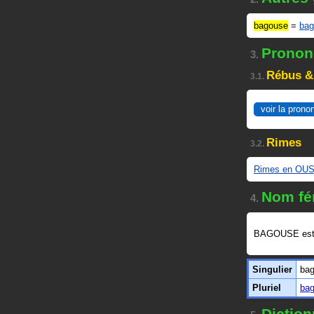
bagouse
=
bag
Prononc
3.
Rébus &
3.1.
voir la prono
Rimes
3.2.
Rimes en OU
Nom fé
4.
BAGOUSE est
Singulier
ba
Pluriel
ba
Diction