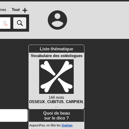
+
mes
Tout
Liste thématique
Vocabulaire des ostéologues
144 mots
OSSEUX
,
CUBITUS
,
CARPIEN
,
…
Quoi de beau
sur le dico ?
Aujourd'hui, on fête les
Gaétan
.