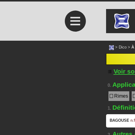
≡
>
Dico
>
À
Voir s
Applica
0.
Rimes
Définit
1.
BAGOUSE
n.f
Autres
2.