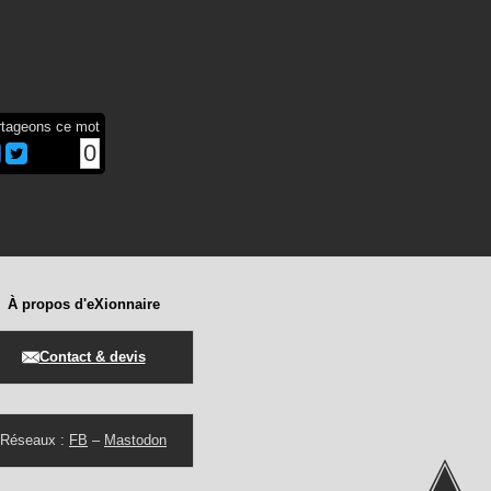
rtageons ce mot
0
À propos d'eXionnaire
Contact & devis
Réseaux :
FB
–
Mastodon