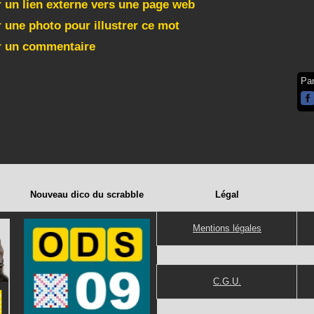
 un lien externe vers une page web
 une photo pour illustrer ce mot
r un commentaire
Pa
Nouveau dico du scrabble
Légal
Mentions légales
C.G.U.