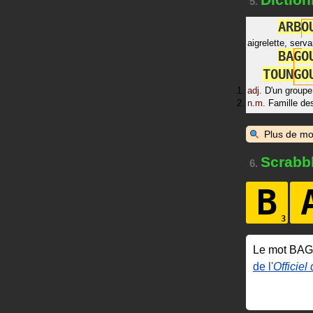
5.
A
R
B
O
aigrelette, serv
B
A
G
O
T
O
U
N
G
O
adj.
D'un group
n.m.
Famille de
Plus de mo
Scrabb
6.
B
Le mot BA
de l'
Officiel