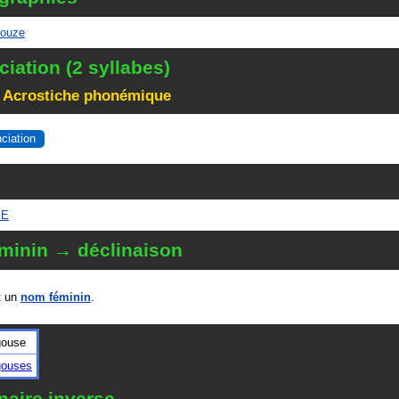
ouze
iation (2 syllabes)
 Acrostiche phonémique
nciation
SE
minin → déclinaison
 un
nom féminin
.
gouse
gouses
naire inverse