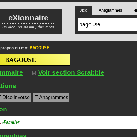
Dico
Anagrammes
Ri
eXionnaire
un dico, un réseau, des mots
 propos du mot
BAGOUSE
BAGOUSE
ommaire
Voir section Scrabble
tions
Dico inverse
Anagrammes
ion
.
Familier
#
 graphies