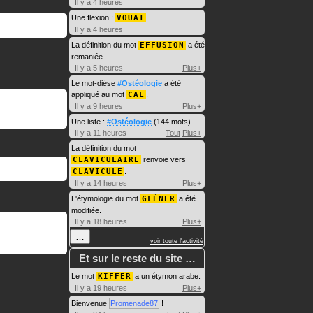
Il y a 4 heures
Une flexion :
VOUAI
Il y a 4 heures
La définition du mot
EFFUSION
a été
remaniée.
Il y a 5 heures
Plus+
Le mot-dièse
#Ostéologie
a été
appliqué au mot
CAL
.
Il y a 9 heures
Plus+
Une liste :
#Ostéologie
(144 mots)
Il y a 11 heures
Tout
Plus+
La définition du mot
CLAVICULAIRE
renvoie vers
CLAVICULE
.
Il y a 14 heures
Plus+
L'étymologie du mot
GLÉNER
a été
modifiée.
Il y a 18 heures
Plus+
…
voir toute l'activité
Et sur le reste du site …
Le mot
KIFFER
a un étymon arabe.
Il y a 19 heures
Plus+
Bienvenue
Promenade87
!