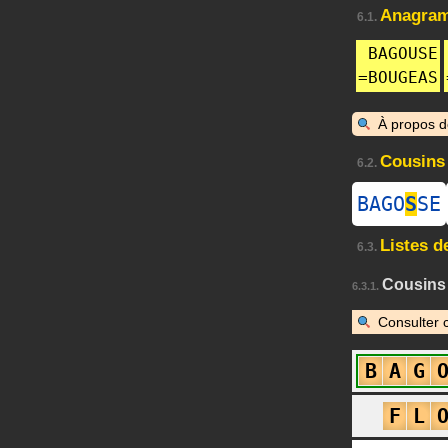
Anagra
6.1.
BAGOUSE
=
BOUGEAS
À propos 
Cousins
6.2.
BAGO
S
SE
Listes d
6.3.
Cousins
6.3.1.
Consulter 
B
A
G
F
L