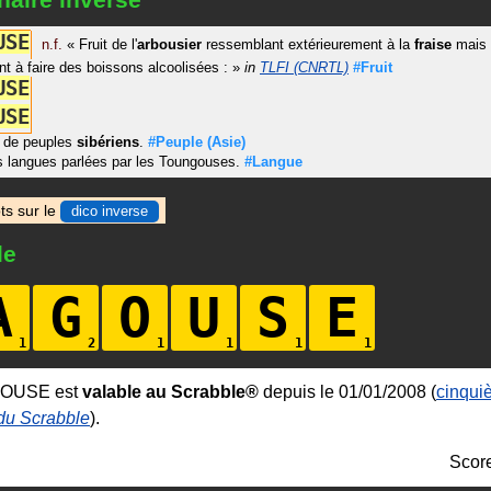
U
S
E
n.f.
«
Fruit de l'
arbousier
ressemblant extérieurement à la
fraise
mais 
ant à faire des boissons alcoolisées :
»
in
TLFI (CNRTL)
#Fruit
U
S
E
U
S
E
e de peuples
sibériens
.
#Peuple
(Asie)
s langues parlées par les Toungouses.
#Langue
ts sur le
dico inverse
le
A
G
O
U
S
E
GOUSE est
valable au Scrabble®
depuis le 01/01/2008 (
cinqui
 du Scrabble
).
Scor