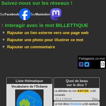
Suivez-nous sur les réseaux !
Sur
Facebook
Sur
Mastodon
Interagir avec le mot BILLETTIQUE
7.
Rajouter un lien externe vers une page web
Rajouter une photo pour illustrer ce mot
Rajouter un commentaire
Partageons ce mot
0
Liste thématique
Quoi de beau
sur le dico ?
Vocabulaire de l'Océanie
La définition du mot
RAPIDE
a été
remaniée.
Il y a 2 heures
Plus+
Le mot-dièse
#Océanie
a été appliqué