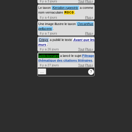
Il y a 3 jours
Tout
Plus+
Le taxon
Kerodon rupestris
a comme
nom vernaculaire
MOCO
.
Il y a 4 jours
Plus+
Une image illustre le taxon
Oecanthus
pellucens
.
Il y a 7 jours
Plus+
Crisyx
a publié le texte
Avant que les
murs
.
Il y a 26 jours
Tout
Plus+
addictionnaire
a lancé le sujet
Filtrage
thématique des citations littéraires
.
Il y a 27 jours
Tout
Plus+
…
?