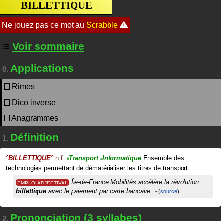
BILLETTIQUE
Voir sommaire
Applications
0.
Rimes
Dico inverse
Anagrammes
Définition
1.
°
BILLETTIQUE
°
n.f.
Transport
Informatique
Ensemble des
#
#
technologies permettant de dématérialiser les titres de transport.
Île-de-France Mobilités accélère la révolution
EMPLOI ADJECTIVAL
billettique
avec le paiement par carte bancaire.
source
Prononciation (3 syllabes)
2.