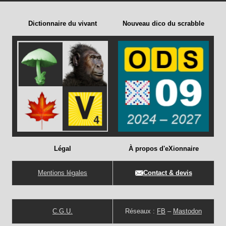
Dictionnaire du vivant
Nouveau dico du scrabble
Légal
À propos d'eXionnaire
Mentions légales
Contact & devis
C.G.U.
Réseaux :
FB
–
Mastodon