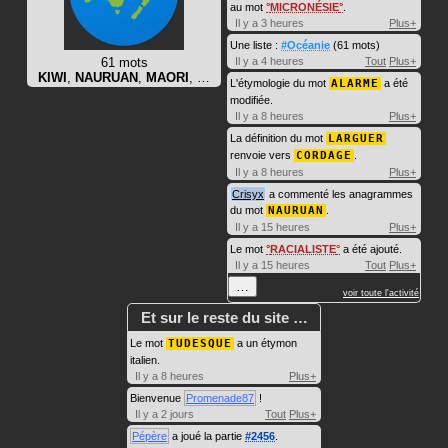
au mot
MICRONÉSIE
.
Il y a 3 heures
Plus+
Une liste :
#Océanie
(61 mots)
61 mots
Il y a 4 heures
Tout
Plus+
KIWI
,
NAURUAN
,
MAORI
, …
L'étymologie du mot
ALARME
a été
modifiée.
Il y a 8 heures
Plus+
La définition du mot
LARGUER
renvoie vers
CORDAGE
.
Il y a 8 heures
Plus+
Crisyx
a commenté les anagrammes
du mot
NAURUAN
.
Il y a 15 heures
Plus+
Le mot
RACIALISTE
a été ajouté.
Il y a 15 heures
Tout
Plus+
…
voir toute l'activité
Et sur le reste du site …
Le mot
TUDESQUE
a un étymon
italien.
Il y a 8 heures
Plus+
Bienvenue
Promenade87
!
Il y a 2 jours
Tout
Plus+
Pépère
a joué la partie
#2456
.