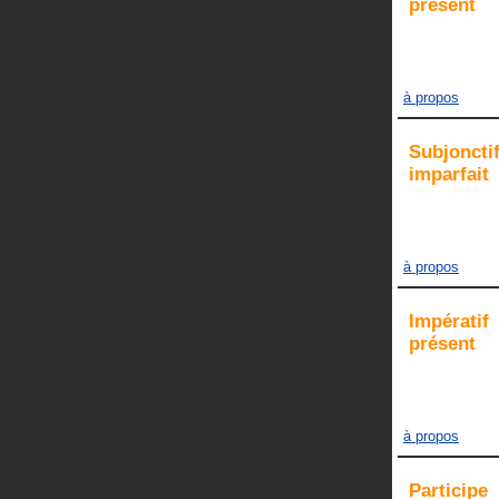
présent
à propos
Subjoncti
imparfait
à propos
Impératif
présent
à propos
Participe