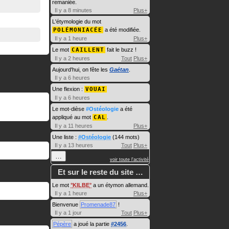
remaniée.
Il y a 8 minutes
Plus+
L'étymologie du mot
POLÉMONIACÉE
a été modifiée.
Il y a 1 heure
Plus+
Le mot
CAILLENT
fait le buzz !
Il y a 2 heures
Tout
Plus+
Aujourd'hui, on fête les
Gaétan
.
Il y a 6 heures
Une flexion :
VOUAI
Il y a 6 heures
Le mot-dièse
#Ostéologie
a été
appliqué au mot
CAL
.
Il y a 11 heures
Plus+
Une liste :
#Ostéologie
(144 mots)
Il y a 13 heures
Tout
Plus+
…
voir toute l'activité
Et sur le reste du site …
Le mot
KILBE
a un étymon allemand.
Il y a 1 heure
Plus+
Bienvenue
Promenade87
!
Il y a 1 jour
Tout
Plus+
Pépère
a joué la partie
#2456
.