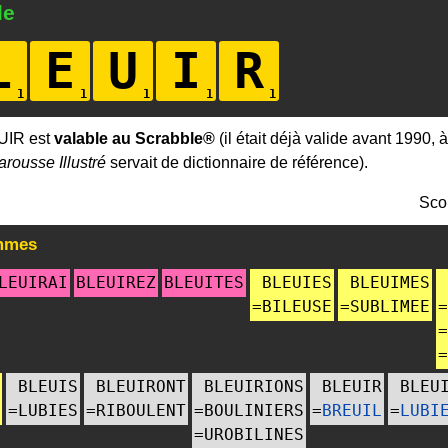
le
L
E
U
I
R
UIR est
valable au Scrabble®
(il était déjà valide avant 1990, 
arousse Illustré
servait de dictionnaire de référence).
Sco
mmes
LEUIRAI
BLEUIREZ
BLEUITES
BLEUIES
BLEUIMES
=
BILEUSE
=
SUBLIMEE
=
=
=
BLEUIS
BLEUIRONT
BLEUIRIONS
BLEUIR
BLEU
=
LUBIES
=
RIBOULENT
=
BOULINIERS
=
BREUIL
=
LUBI
=
UROBILINES