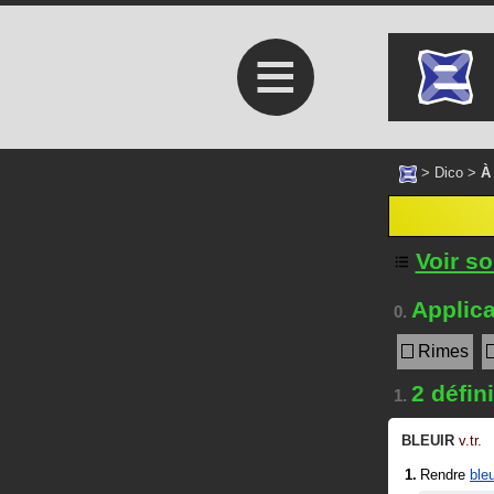
≡
>
Dico
>
À
Voir s
Applica
0.
Rimes
2 défin
1.
BLEUIR
v.tr.
Rendre
ble