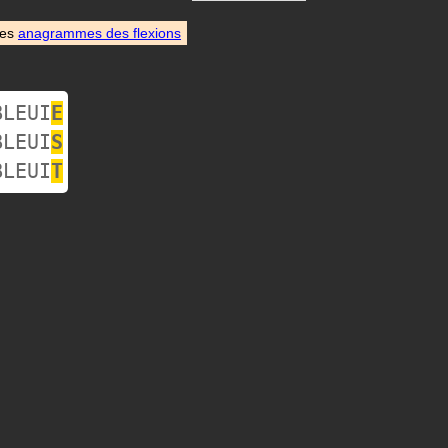
des
anagrammes des flexions
BLEUI
E
BLEUI
S
BLEUI
T