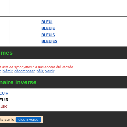
BLEUI
BLEUIE
BLEUIS
BLEUIES
ymes
e liste de synonymes n'a pas encore été vérifiée…
r
,
blêmir
,
décomposer
,
pâlir
,
verdir
.
naire inverse
ICUIR
EUIR
UIR
ts sur le
dico inverse