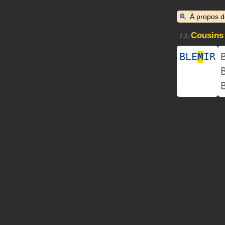
À propos 
Cousins
7.2.
BLE
M
IR