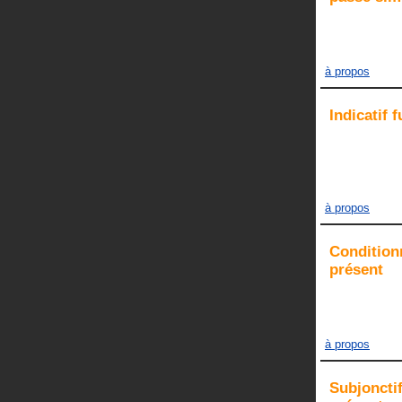
à propos
Indicatif
f
à propos
Condition
présent
à propos
Subjoncti