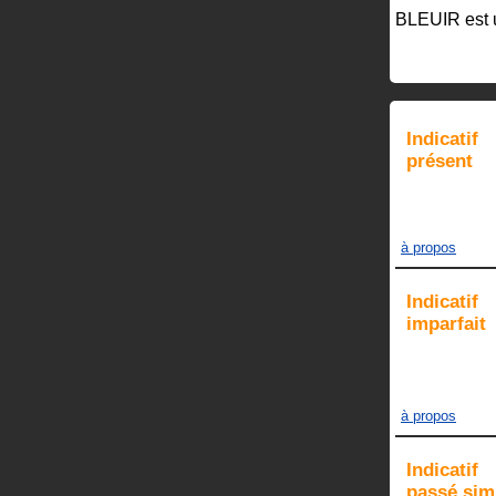
BLEUIR
est
Indicatif
présent
à propos
Indicatif
imparfait
à propos
Indicatif
passé sim