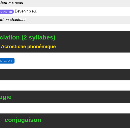
bleui
ma peau.
Devenir bleu.
RANSITIF
uit
en chauffant.
iation (2 syllabes)
 Acrostiche phonémique
nciation
ogie
→ conjugaison