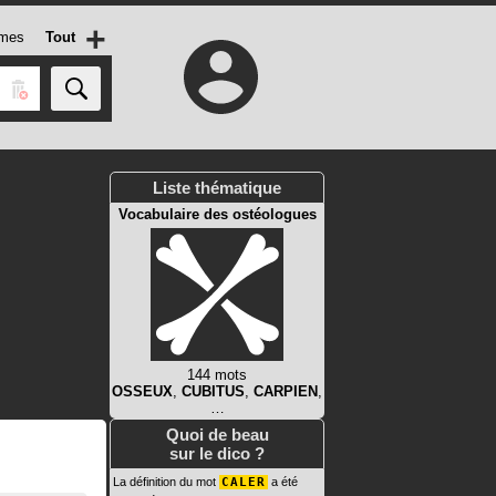
+
mes
Tout
Liste thématique
Vocabulaire des ostéologues
144 mots
OSSEUX
,
CUBITUS
,
CARPIEN
,
…
Quoi de beau
sur le dico ?
La définition du mot
CALER
a été