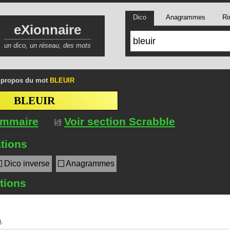
Dico
Anagrammes
Ri
eXionnaire
un dico, un réseau, des mots
 propos du mot
BLEUIR
BLEUIR
ommaire
Voir section Scrabble
tions
Dico inverse
Anagrammes
itions
u
.