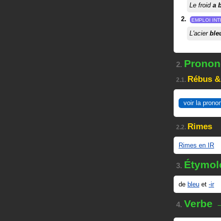
Le froid
a 
EMPLOI INT
L'acier
ble
Prononc
2.
Rébus &
2.1.
voir la prono
Rimes
2.2.
Rimes en IR
Étymol
3.
de
bleu
et
-ir
Verbe 
4.