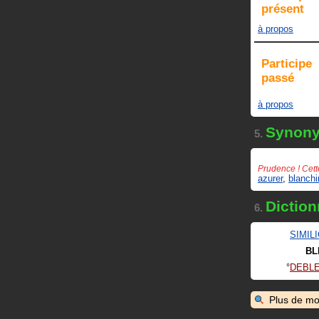
présent
à propos
Participe
passé
à propos
Synon
5.
Prudence ! Cett
azurer
,
blanchi
Diction
6.
SIMIL
BL
DEBLE
Plus de mo