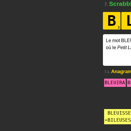
Scrabb
7.
B
Le mot BLE
où le
Petit L
Anagra
7.1.
BLEUIRA
B
BLEUISSE
=
BILEUSES