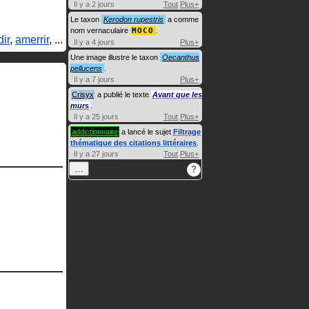
Il y a 2 jours
Tout
Plus+
Le taxon
Kerodon rupestris
a comme
nom vernaculaire
MOCO
.
ir
,
amerrir
, ...
Il y a 4 jours
Plus+
Une image illustre le taxon
Oecanthus
pellucens
.
Il y a 7 jours
Plus+
Crisyx
a publié le texte
Avant que les
murs
.
Il y a 25 jours
Tout
Plus+
addictionnaire
a lancé le sujet
Filtrage
thématique des citations littéraires
.
Il y a 27 jours
Tout
Plus+
…
?