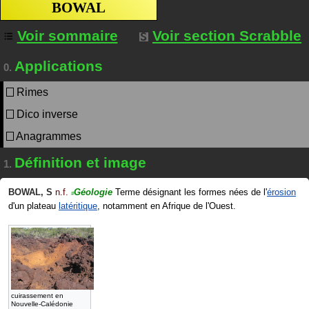
BOWAL
Voir sommaire
Voir section Scrabble
Applications
0.
Rimes
Dico inverse
Anagrammes
Définition et image
1.
BOWAL
,
S
n.f.
Géologie
Terme désignant les formes nées de l'
érosion
#
d'un plateau
latéritique
, notamment en Afrique de l'Ouest.
cuirassement en
Nouvelle-Calédonie