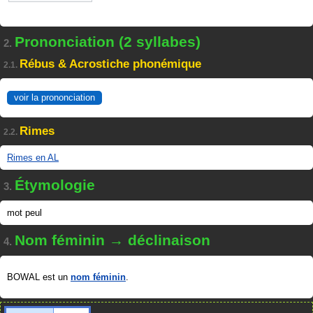
Prononciation (2 syllabes)
2.
Rébus & Acrostiche phonémique
2.1.
voir la prononciation
Rimes
2.2.
Rimes en AL
Étymologie
3.
mot peul
Nom féminin → déclinaison
4.
BOWAL est un
nom féminin
.