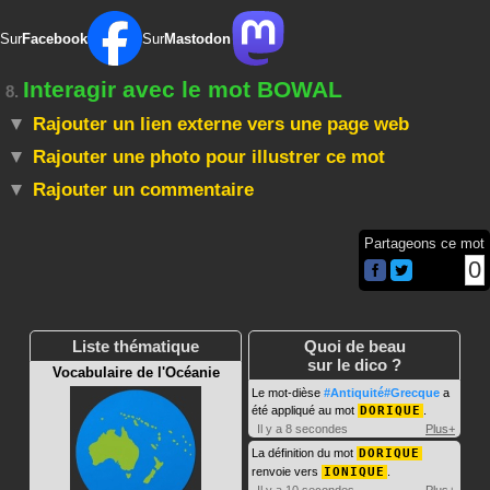
Sur
Facebook
Sur
Mastodon
Interagir avec le mot BOWAL
8.
Rajouter un lien externe vers une page web
Rajouter une photo pour illustrer ce mot
Rajouter un commentaire
Partageons ce mot
0
Liste thématique
Quoi de beau
sur le dico ?
Vocabulaire de l'Océanie
Le mot-dièse
#Antiquité#Grecque
a
été appliqué au mot
DORIQUE
.
Il y a 8 secondes
Plus+
La définition du mot
DORIQUE
renvoie vers
IONIQUE
.