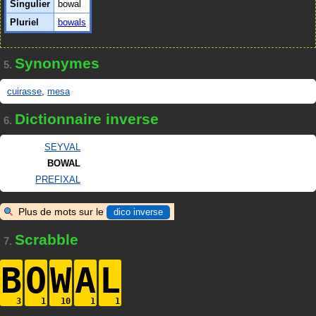
Singulier
bowal
Pluriel
bowals
Synonymes
5.
cuirasse
,
mesa
Dictionnaire inverse
6.
SEYVAL
BOWAL
PREFIXAL
Plus de mots sur le
dico inverse
Scrabble
7.
B
O
W
A
L