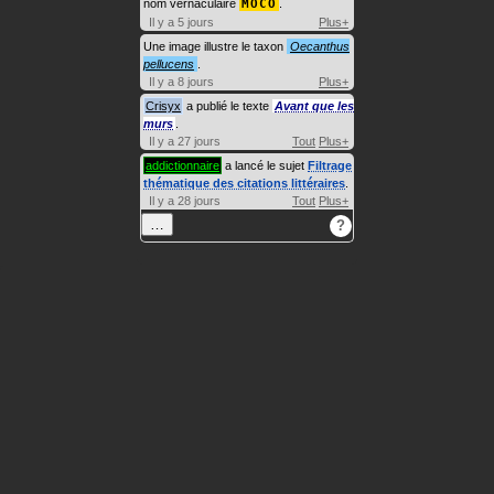
nom vernaculaire
MOCO
.
Il y a 5 jours
Plus+
Une image illustre le taxon
Oecanthus
pellucens
.
Il y a 8 jours
Plus+
Crisyx
a publié le texte
Avant que les
murs
.
Il y a 27 jours
Tout
Plus+
addictionnaire
a lancé le sujet
Filtrage
thématique des citations littéraires
.
Il y a 28 jours
Tout
Plus+
…
?