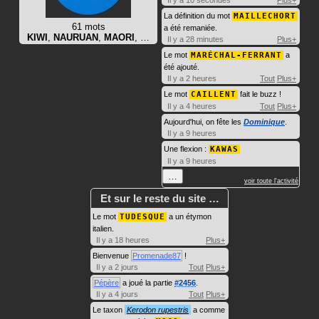
Il y a 10 secondes
Plus+
La définition du mot
MAILLECHORT
61 mots
a été remaniée.
KIWI
,
NAURUAN
,
MAORI
, …
Il y a 28 minutes
Plus+
Le mot
MARÉCHAL-FERRANT
a
été ajouté.
Il y a 2 heures
Tout
Plus+
Le mot
CAILLENT
fait le buzz !
Il y a 4 heures
Tout
Plus+
Aujourd'hui, on fête les
Dominique
.
Il y a 9 heures
Une flexion :
KAWAS
Il y a 9 heures
…
voir toute l'activité
Et sur le reste du site …
Le mot
TUDESQUE
a un étymon
italien.
Il y a 18 heures
Plus+
Bienvenue
Promenade87
!
Il y a 2 jours
Tout
Plus+
Pépère
a joué la partie
#2456
.
Il y a 4 jours
Tout
Plus+
Le taxon
Kerodon rupestris
a comme