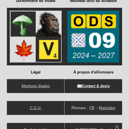
Dictionnaire du vivant
Nouveau dico du scrabble
Légal
À propos d'eXionnaire
Mentions légales
Contact & devis
C.G.U.
Réseaux :
FB
–
Mastodon