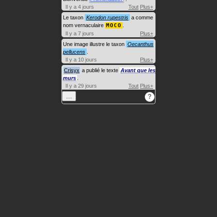
Il y a 4 jours
Tout
Plus+
Le taxon
Kerodon rupestris
a comme
nom vernaculaire
MOCO
.
Il y a 7 jours
Plus+
Une image illustre le taxon
Oecanthus
pellucens
.
Il y a 10 jours
Plus+
Crisyx
a publié le texte
Avant que les
murs
.
Il y a 29 jours
Tout
Plus+
…
?