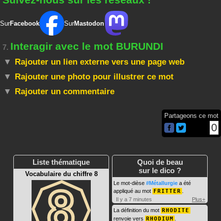
Sur
Facebook
Sur
Mastodon
Interagir avec le mot BURUNDI
7.
Rajouter un lien externe vers une page web
Rajouter une photo pour illustrer ce mot
Rajouter un commentaire
Partageons ce mot
0
Liste thématique
Quoi de beau
sur le dico ?
Vocabulaire du chiffre 8
Le mot-dièse
#Métallurgie
a été
appliqué au mot
FRITTER
.
Il y a 7 minutes
Plus+
La définition du mot
RHODITE
renvoie vers
RHODIUM
.