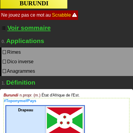
BURUNDI
Voir sommaire
Applications
0.
Rimes
Dico inverse
Anagrammes
Définition
1.
Burundi
n.propr. (m.)
État d'Afrique de l'Est.
#Toponyme#Pays
Drapeau