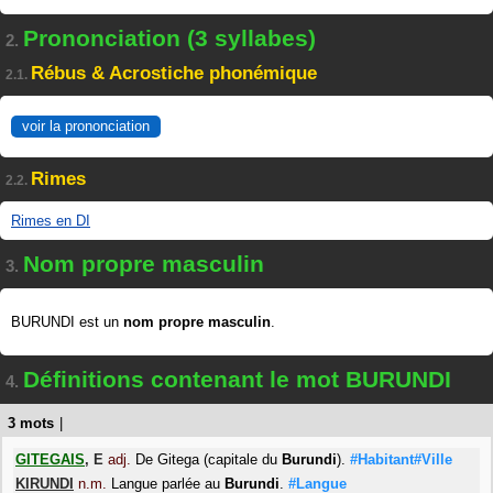
Prononciation (3 syllabes)
2.
Rébus & Acrostiche phonémique
2.1.
voir la prononciation
Rimes
2.2.
Rimes en DI
Nom propre masculin
3.
BURUNDI est un
nom propre masculin
.
Définitions contenant le mot BURUNDI
4.
3 mots
|
GITEGAIS
,
E
adj.
De Gitega (capitale du
Burundi
).
#Habitant#Ville
KIRUNDI
n.m.
Langue parlée au
Burundi
.
#Langue