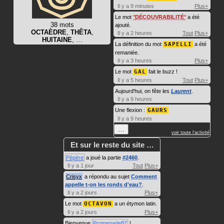
Il y a 9 minutes
Plus+
Le mot
DÉCOUVRABILITÉ
a été
38 mots
ajouté.
OCTAÈDRE
,
THÊTA
,
Il y a 2 heures
Tout
Plus+
HUITAINE
, …
La définition du mot
SAPELLI
a été
remaniée.
Il y a 3 heures
Plus+
Le mot
GAL
fait le buzz !
Il y a 5 heures
Tout
Plus+
Aujourd'hui, on fête les
Laurent
.
Il y a 9 heures
Une flexion :
GAURS
Il y a 9 heures
…
voir toute l'activité
Et sur le reste du site …
Pépère
a joué la partie
#2460
.
Il y a 1 jour
Tout
Plus+
Crisyx
a répondu au sujet
Comment
appelle t-on les ronds d'eau?
.
Il y a 2 jours
Plus+
Le mot
OCTAVON
a un étymon latin.
Il y a 2 jours
Plus+
Bienvenue
Promenade87
!