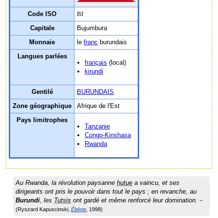
Code ISO
BI
Capitale
Bujumbura
Monnaie
le
franc
burundais
Langues parlées
français
(local)
kirundi
Gentilé
BURUNDAIS
Zone géographique
Afrique de l'Est
Pays limitrophes
Tanzanie
Congo-Kinshasa
Rwanda
Au Rwanda, la révolution paysanne
hutue
a vaincu, et ses
dirigeants ont pris le pouvoir dans tout le pays ; en revanche, au
Burundi
, les
Tutsis
ont gardé et même renforcé leur domination.
Ryszard Kapuscinski
Ébène
1998