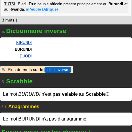
TUTSI
,
E
adj.
D'un peuple africain présent principalement au
Burundi
et
au
Rwanda
.
#Peuple
(Afrique)
3 mots
|
Dictionnaire inverse
5.
KIRUNDI
BURUNDI
DUODI
Plus de mots sur le
dico inverse
Scrabble
6.
Le mot
BURUNDI
n'est
pas valable au Scrabble®
.
Anagrammes
6.1.
Le mot BURUNDI n'a pas d'anagramme.
Suivez-nous sur les réseaux !