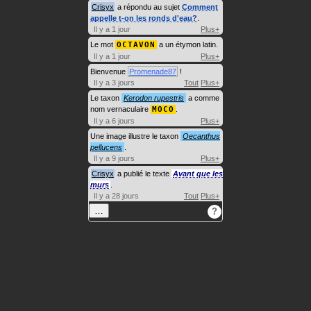
Crisyx
a répondu au sujet
Comment
appelle t-on les ronds d'eau?
.
Il y a 1 jour
Plus+
Le mot
OCTAVON
a un étymon latin.
Il y a 1 jour
Plus+
Bienvenue
Promenade87
!
Il y a 3 jours
Tout
Plus+
Le taxon
Kerodon rupestris
a comme
nom vernaculaire
MOCO
.
Il y a 6 jours
Plus+
Une image illustre le taxon
Oecanthus
pellucens
.
Il y a 9 jours
Plus+
Crisyx
a publié le texte
Avant que les
murs
.
Il y a 28 jours
Tout
Plus+
…
?