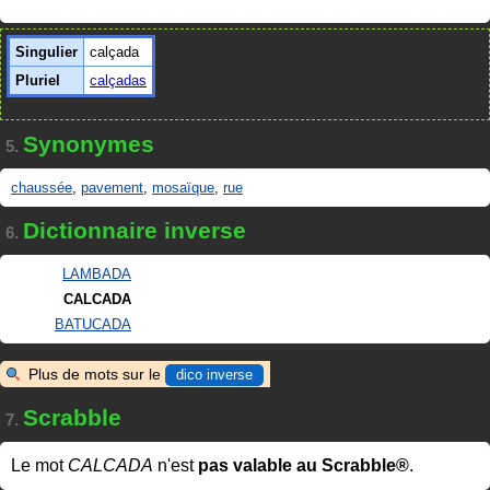
Singulier
calçada
Pluriel
calçadas
Synonymes
5.
chaussée
,
pavement
,
mosaïque
,
rue
Dictionnaire inverse
6.
LAMBADA
CALCADA
BATUCADA
Plus de mots sur le
dico inverse
Scrabble
7.
Le mot
CALCADA
n'est
pas valable au Scrabble®
.