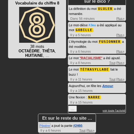
sur le dico ?
Vocabulaire du chiffre 8
La définition du mot
ULULER
a été
remaniée.
Dans 56 minutes
Plus+
Le mot-dièse
#Jeu
a été appliqué au
mot
GOBILLE
.
Il y a 5 heures
Plus+
L'étymologie du mot
FUSIONNER
a
38 mots
été modifiée.
OCTAÈDRE
,
THÊTA
,
Il y a 6 heures
Plus+
HUITAINE
, …
Le mot
RACIALISME
a été ajouté.
Il y a 8 heures
Tout
Plus+
Le mot
TÉTRASYLLABE
fait le
buzz !
Il y a 11 heures
Tout
Plus+
Aujourd'hui, on fête les
Amour
.
Il y a 15 heures
Une flexion :
NARRE
Il y a 15 heures
…
voir toute l'activité
Et sur le reste du site …
Pépère
a joué la partie
#2460
.
Il y a 6 heures
Tout
Plus+