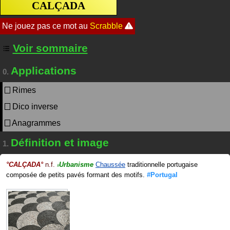
CALÇADA
Voir sommaire
Applications
0.
Rimes
Dico inverse
Anagrammes
Définition et image
1.
°
CALÇADA
°
n.f.
Urbanisme
Chaussée
traditionnelle portugaise
#
composée de petits pavés formant des motifs.
#Portugal