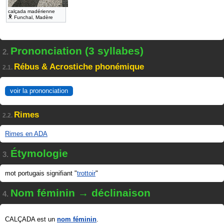
calçada madérienne
Funchal, Madère
Prononciation (3 syllabes)
2.
Rébus & Acrostiche phonémique
2.1.
voir la prononciation
Rimes
2.2.
Rimes en ADA
Étymologie
3.
mot portugais signifiant "
trottoir
"
Nom féminin → déclinaison
4.
CALÇADA est un
nom féminin
.