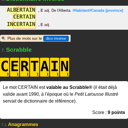
A
L
B
E
R
T
A
I
N
,
E
adj.
De l'Alberta.
#Habitant#Canada
(province)
C
E
R
T
A
I
N
I
N
C
E
R
T
A
I
N
,
E
adj.
Plus de mots sur le
dico inverse
Scrabble
7.
C
E
R
T
A
I
N
Le mot CERTAIN est
valable au Scrabble®
(il était déjà
valide avant 1990, à l'époque où le
Petit Larousse Illustré
servait de dictionnaire de référence).
Score :
9 points
Anagrammes
7.1.