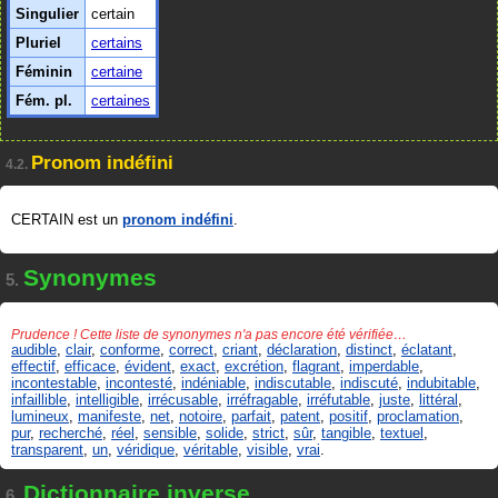
Singulier
certain
Pluriel
certains
Féminin
certaine
Fém. pl.
certaines
Pronom indéfini
4.2.
CERTAIN est un
pronom indéfini
.
Synonymes
5.
Prudence ! Cette liste de synonymes n'a pas encore été vérifiée…
audible
,
clair
,
conforme
,
correct
,
criant
,
déclaration
,
distinct
,
éclatant
,
effectif
,
efficace
,
évident
,
exact
,
excrétion
,
flagrant
,
imperdable
,
incontestable
,
incontesté
,
indéniable
,
indiscutable
,
indiscuté
,
indubitable
,
infaillible
,
intelligible
,
irrécusable
,
irréfragable
,
irréfutable
,
juste
,
littéral
,
lumineux
,
manifeste
,
net
,
notoire
,
parfait
,
patent
,
positif
,
proclamation
,
pur
,
recherché
,
réel
,
sensible
,
solide
,
strict
,
sûr
,
tangible
,
textuel
,
transparent
,
un
,
véridique
,
véritable
,
visible
,
vrai
.
Dictionnaire inverse
6.