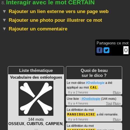
Interagir avec le mot CERTAIN
8.
Rajouter un lien externe vers une page web
Rajouter une photo pour illustrer ce mot
Rajouter un commentaire
Partageons ce mot
0
Liste thématique
Quoi de beau
sur le dico ?
Vocabulaire des ostéologues
Le mot-dièse
#Ostéologie
a été
appliqué au mot
CAL
.
Il y a 2 heures
Plus+
Une liste :
#Ostéologie
(144 mots)
Il y a 4 heures
Tout
Plus+
La définition du mot
MANDIBULAIRE
a été remaniée.
144 mots
Il y a 6 heures
Plus+
OSSEUX
,
CUBITUS
,
CARPIEN
,
La définition du mot
…