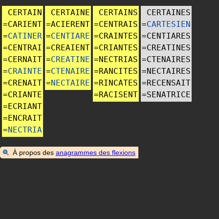
CERTAIN
CERTAINE
CERTAINS
CERTAINES
=
CARIENT
=
ACIERENT
=
CENTRAIS
=
CARTESIEN
=
CATINER
=
CENTIARE
=
CRAINTES
=
CENTIARES
=
CENTRAI
=
CREAIENT
=
CRIANTES
=
CREATINES
=
CERNAIT
=
CREATINE
=
NECTRIAS
=
CTENAIRES
=
CRAINTE
=
CTENAIRE
=
RANCITES
=
NECTAIRES
=
CRENAIT
=
NECTAIRE
=
RINCATES
=
RECENSAIT
=
CRIANTE
=
RACISENT
=
SENATRICE
=
ECRIANT
=
ENCRAIT
=
NECTRIA
À propos des
anagrammes des flexions