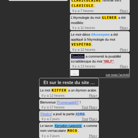
CLAVICULAIRE
renvoie vers
CLAVICULE
.
Il y a 7 heures
Plus+
L'étymologie du mot
GLÉNER
a été
modifiée.
Il y a 11 heures
Plus+
Le mot-dièse
#Acronyme
a été
appliqué à l'étymologie du mot
VESPÉTRO
.
Il y a 12 heures
Plus+
Swebble
a commenté la jouabilité
scrabblesque du mot
MILF
.
Il y a 13 heures
Plus+
…
voir toute l'activité
Et sur le reste du site …
Le mot
KIFFER
a un étymon arabe.
Il y a 12 heures
Plus+
Bienvenue
Promenade87
!
Il y a 17 heures
Tout
Plus+
Pépère
a joué la partie
#2456
.
Il y a 2 jours
Tout
Plus+
Le taxon
Kerodon rupestris
a comme
nom vernaculaire
MOCO
.
Il y a 3 jours
Plus+