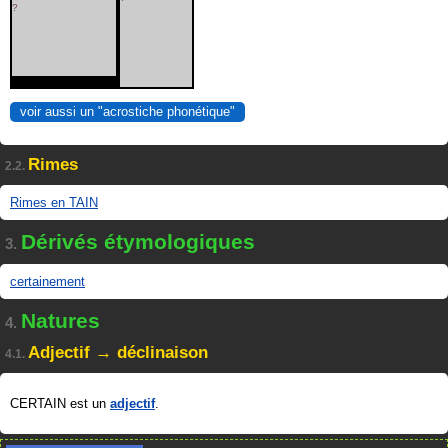
?
voir aussi un "acrostiche phonétique"
Rimes
2.2.
Rimes en TAIN
Dérivés étymologiques
3.
certainement
Natures
4.
Adjectif → déclinaison
4.1.
CERTAIN est un
adjectif
.