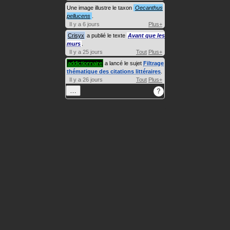
Une image illustre le taxon
Oecanthus
pellucens
.
Il y a 6 jours
Plus+
Crisyx
a publié le texte
Avant que les
murs
.
Il y a 25 jours
Tout
Plus+
addictionnaire
a lancé le sujet
Filtrage
thématique des citations littéraires
.
Il y a 26 jours
Tout
Plus+
…
?