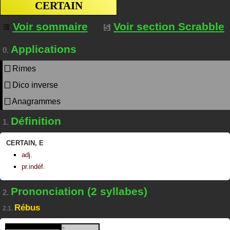
CERTAIN
Voir sommaire
Voir section Scrabble
Applications
0.
Rimes
Dico inverse
Anagrammes
Définition
1.
CERTAIN
,
E
adj.
pr.indéf.
Prononciation (2 syllabes)
2.
Rébus
2.1.
?