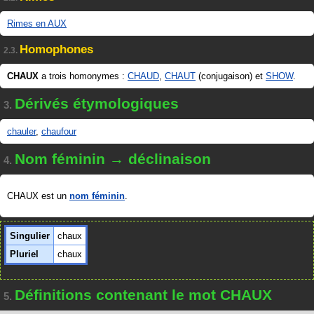
Rimes en AUX
Homophones
2.3.
CHAUX
a trois homonymes :
CHAUD
,
CHAUT
(conjugaison) et
SHOW
.
Dérivés étymologiques
3.
chauler
,
chaufour
Nom féminin → déclinaison
4.
CHAUX est un
nom féminin
.
Singulier
chaux
Pluriel
chaux
Définitions contenant le mot CHAUX
5.