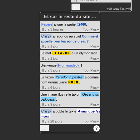
Il y a 12 heures
…
voir toute l'activité
Et sur le reste du site …
Pépère
a joué la partie
#2460
.
Il y a 3 heures
Tout
Plus+
Crisyx
a répondu au sujet
Comment
appelle t-on les ronds d'eau?
.
Il y a 1 jour
Plus+
Le mot
OCTAVON
a un étymon latin.
Il y a 1 jour
Plus+
Bienvenue
Promenade87
!
Il y a 3 jours
Tout
Plus+
Le taxon
Kerodon rupestris
a comme
nom vernaculaire
MOCO
.
Il y a 6 jours
Plus+
Une image illustre le taxon
Oecanthus
pellucens
.
Il y a 9 jours
Plus+
Crisyx
a publié le texte
Avant que les
murs
.
Il y a 28 jours
Tout
Plus+
…
?