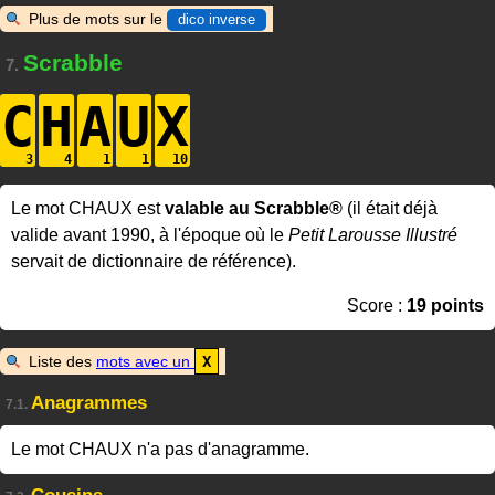
Plus de mots sur le
dico inverse
Scrabble
7.
C
H
A
U
X
Le mot CHAUX est
valable au Scrabble®
(il était déjà
valide avant 1990, à l'époque où le
Petit Larousse Illustré
servait de dictionnaire de référence).
Score :
19 points
Liste des
mots avec un
X
Anagrammes
7.1.
Le mot CHAUX n'a pas d'anagramme.