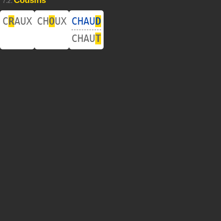
Cousins
7.2.
C
R
AUX
CH
O
UX
CHAU
D
CHAU
T