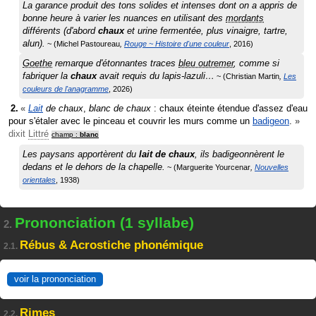
La garance produit des tons solides et intenses dont on a appris de
bonne heure à varier les nuances en utilisant des
mordants
différents (d'abord
chaux
et urine fermentée, plus vinaigre, tartre,
alun).
Michel Pastoureau
Rouge ~ Histoire d'une couleur
2016
Goethe
remarque d'étonnantes traces
bleu outremer
, comme si
fabriquer la
chaux
avait requis du lapis-lazuli…
Christian Martin
Les
couleurs de l'anagramme
2026
«
Lait
de chaux
,
blanc de chaux
: chaux éteinte étendue d'assez d'eau
pour s'étaler avec le pinceau et couvrir les murs comme un
badigeon
.
»
dixit
Littré
champ :
blanc
Les paysans apportèrent du
lait de chaux
, ils badigeonnèrent le
dedans et le dehors de la chapelle.
Marguerite Yourcenar
Nouvelles
orientales
1938
Prononciation (1 syllabe)
2.
Rébus & Acrostiche phonémique
2.1.
voir la prononciation
Rimes
2.2.