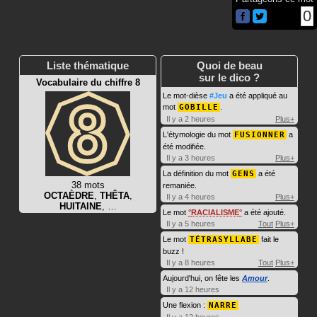
0
Liste thématique
Quoi de beau
sur le dico ?
Vocabulaire du chiffre 8
Le mot-dièse
#Jeu
a été appliqué au
mot
GOBILLE
.
Il y a 2 heures
Plus+
L'étymologie du mot
FUSIONNER
a
été modifiée.
Il y a 3 heures
Plus+
La définition du mot
GENS
a été
38 mots
remaniée.
OCTAÈDRE
,
THÊTA
,
Il y a 4 heures
Plus+
HUITAINE
, …
Le mot
RACIALISME
a été ajouté.
Il y a 5 heures
Tout
Plus+
Le mot
TÉTRASYLLABE
fait le
buzz !
Il y a 8 heures
Tout
Plus+
Aujourd'hui, on fête les
Amour
.
Il y a 12 heures
Une flexion :
NARRE