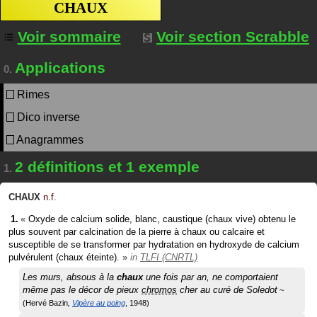
CHAUX
Voir sommaire
Voir section Scrabble
Applications
0.
Rimes
Dico inverse
Anagrammes
2 définitions et 1 exemple
1.
CHAUX
n.f.
«
Oxyde de calcium solide, blanc, caustique (chaux vive) obtenu le
plus souvent par calcination de la pierre à chaux ou calcaire et
susceptible de se transformer par hydratation en hydroxyde de calcium
pulvérulent (chaux éteinte).
»
in
TLFI (CNRTL)
Les murs, absous à la
chaux
une fois par an, ne comportaient
même pas le décor de pieux
chromos
cher au curé de Soledot
Hervé Bazin
Vipère au poing
1948