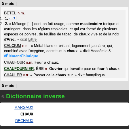
5 mots
|
BÉTEL
n.m.
…▼
«
Mélange [...] dont on fait usage, comme
masticatoire
tonique et
astringent, dans les régions tropicales, et qui est formé de plusieurs
espèces de poivres, de feuilles de tabac, de
chaux
vive et de la noix
d'
Arec
.
»
dixit
Littré
CALCIUM
n.m.
«
Métal blanc et brillant, légèrement jaunâtre, qui,
combiné avec l'oxygène, constitue la
chaux
.
»
dixit
Académie 8
#ÉlémentChimique
CHAUFOUR
n.m.
Four
à
chaux
.
CHAUFOURNIER
,
ÈRE
n.
Ouvrier
qui travaille pour un
four
à
chaux
.
CHAULER
v.tr.
«
Passer de la
chaux
sur.
»
dixit
funnylingus
5 mots
|
Dictionnaire inverse
6.
MARGAUX
CHAUX
DECHAUX